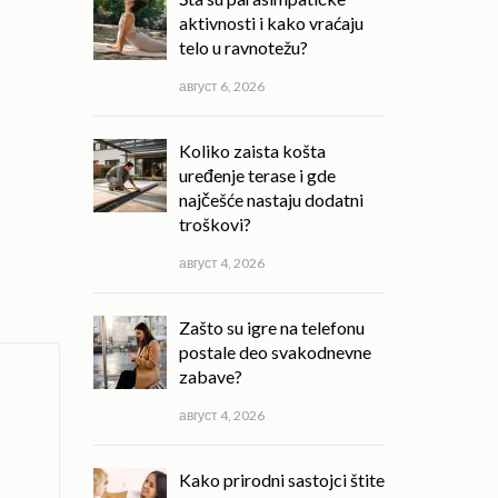
aktivnosti i kako vraćaju
telo u ravnotežu?
август 6, 2026
Koliko zaista košta
uređenje terase i gde
najčešće nastaju dodatni
troškovi?
август 4, 2026
Zašto su igre na telefonu
postale deo svakodnevne
zabave?
август 4, 2026
Kako prirodni sastojci štite