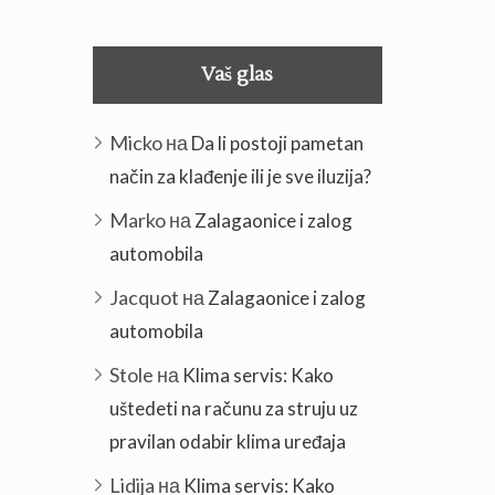
Vaš glas
Micko
на
Da li postoji pametan
način za klađenje ili je sve iluzija?
Marko
на
Zalagaonice i zalog
automobila
Jacquot
на
Zalagaonice i zalog
automobila
Stole
на
Klima servis: Kako
uštedeti na računu za struju uz
pravilan odabir klima uređaja
Lidija
на
Klima servis: Kako