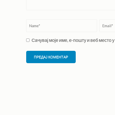
Name
*
Email
*
Сачувај моје име, е-пошту и веб место