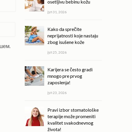
osetljivu bebinu kožu
јул 31, 2026
Kako da sprečite
neprijatnosti koje nastaju
zbog isušene kože
ишем.
јул 25, 2026
Karijera se često gradi
mnogo pre prvog
zaposlenja!
јул 23, 2026
Pravi izbor stomatološke
terapije može promeniti
kvalitet svakodnevnog
života!