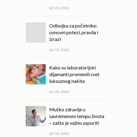
јул 20, 2026
Odbojka za početnike:
osnovni potezi, pravila i
izrazi
јул 19, 2026
Kako su laboratorijski
dijamanti promenili svet
luksuznog nakita
јул 18, 2026
Muško zdravlje u
savremenom tempu života
– zašto je važno usporiti
јул 16, 2026