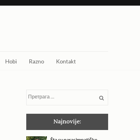
Hobi
Razno
Kontakt
Претрага
за:
Najnovije:
Šta su parasimpatičke