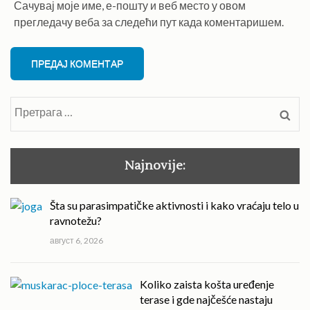
Сачувај моје име, е-пошту и веб место у овом
прегледачу веба за следећи пут када коментаришем.
Претрага
за:
Najnovije:
Šta su parasimpatičke aktivnosti i kako vraćaju telo u
ravnotežu?
август 6, 2026
Koliko zaista košta uređenje
terase i gde najčešće nastaju