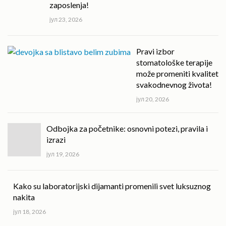
zaposlenja!
јул 23, 2026
Pravi izbor
stomatološke terapije
može promeniti kvalitet
svakodnevnog života!
јул 20, 2026
Odbojka za početnike: osnovni potezi, pravila i
izrazi
јул 19, 2026
Kako su laboratorijski dijamanti promenili svet luksuznog
nakita
јул 18, 2026