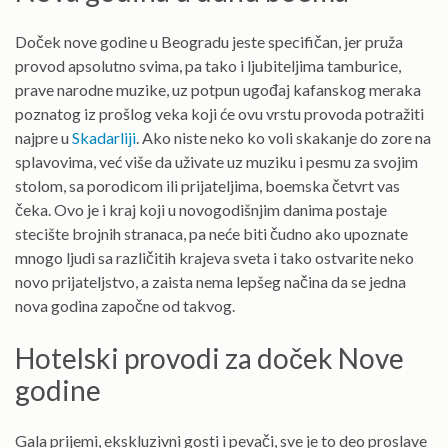
Doček nove godine u Beogradu jeste specifičan, jer pruža
provod apsolutno svima, pa tako i ljubiteljima tamburice,
prave narodne muzike, uz potpun ugođaj kafanskog meraka
poznatog iz prošlog veka koji će ovu vrstu provoda potražiti
najpre u
Skadarliji
. Ako niste neko ko voli skakanje do zore na
splavovima, već više da uživate uz muziku i pesmu za svojim
stolom, sa porodicom ili prijateljima, boemska četvrt vas
čeka. Ovo je i kraj koji u novogodišnjim danima postaje
stecište brojnih stranaca, pa neće biti čudno ako upoznate
mnogo ljudi sa različitih krajeva sveta i tako ostvarite neko
novo prijateljstvo, a zaista nema lepšeg načina da se jedna
nova godina započne od takvog.
Hotelski provodi za doček Nove
godine
Gala prijemi, ekskluzivni gosti i pevači, sve je to deo proslave