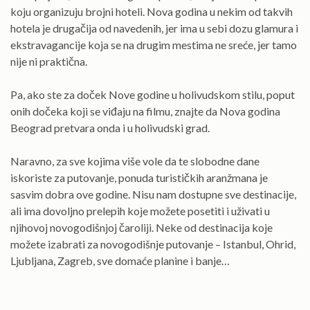
koju organizuju brojni hoteli. Nova godina u nekim od takvih
hotela je drugačija od navedenih, jer ima u sebi dozu glamura i
ekstravagancije koja se na drugim mestima ne sreće, jer tamo
nije ni praktična.
Pa, ako ste za doček Nove godine u holivudskom stilu, poput
onih dočeka koji se viđaju na filmu, znajte da Nova godina
Beograd pretvara onda i u holivudski grad.
Naravno, za sve kojima više vole da te slobodne dane
iskoriste za putovanje, ponuda turističkih aranžmana je
sasvim dobra ove godine. Nisu nam dostupne sve destinacije,
ali ima dovoljno prelepih koje možete posetiti i uživati u
njihovoj novogodišnjoj čaroliji. Neke od destinacija koje
možete izabrati za novogodišnje putovanje – Istanbul, Ohrid,
Ljubljana, Zagreb, sve domaće planine i banje…