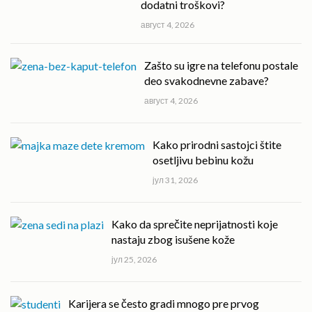
dodatni troškovi?
август 4, 2026
Zašto su igre na telefonu postale
deo svakodnevne zabave?
август 4, 2026
Kako prirodni sastojci štite
osetljivu bebinu kožu
јул 31, 2026
Kako da sprečite neprijatnosti koje
nastaju zbog isušene kože
јул 25, 2026
Karijera se često gradi mnogo pre prvog