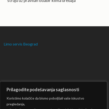
struju uz pravilan odabir klima uređaja
Limo servis Beograd
Prilagodite podešavanja saglasnosti
Koristimo kolačiće da bismo poboljšali vaše iskustvo
pregledanja,