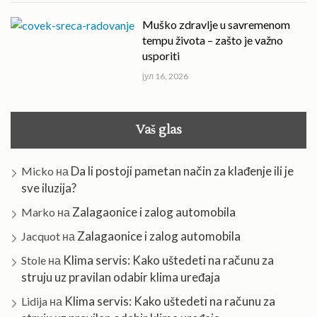
Muško zdravlje u savremenom
tempu života – zašto je važno
usporiti
јул 16, 2026
Vaš glas
Da li postoji pametan način za klađenje ili je
Micko
на
sve iluzija?
Zalagaonice i zalog automobila
Marko
на
Zalagaonice i zalog automobila
Jacquot
на
Klima servis: Kako uštedeti na računu za
Stole
на
struju uz pravilan odabir klima uređaja
Klima servis: Kako uštedeti na računu za
Lidija
на