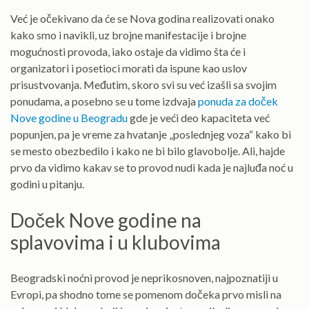
Već je očekivano da će se Nova godina realizovati onako
kako smo i navikli, uz brojne manifestacije i brojne
mogućnosti provoda, iako ostaje da vidimo šta će i
organizatori i posetioci morati da ispune kao uslov
prisustvovanja. Međutim, skoro svi su već izašli sa svojim
ponudama, a posebno se u tome izdvaja
ponuda za doček
Nove godine u Beogradu
gde je veći deo kapaciteta već
popunjen, pa je vreme za hvatanje „poslednjeg voza“ kako bi
se mesto obezbedilo i kako ne bi bilo glavobolje. Ali, hajde
prvo da vidimo kakav se to provod nudi kada je najluđa noć u
godini u pitanju.
Doček Nove godine na
splavovima i u klubovima
Beogradski noćni provod je neprikosnoven, najpoznatiji u
Evropi, pa shodno tome se pomenom dočeka prvo misli na