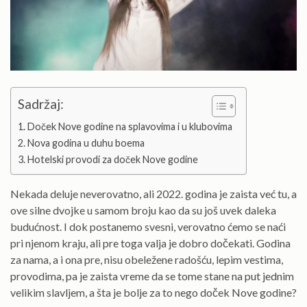
Sadržaj:
Doček Nove godine na splavovima i u klubovima
Nova godina u duhu boema
Hotelski provodi za doček Nove godine
Nekada deluje neverovatno, ali 2022. godina je zaista već tu, a
ove silne dvojke u samom broju kao da su još uvek daleka
budućnost. I dok postanemo svesni, verovatno ćemo se naći
pri njenom kraju, ali pre toga valja je dobro dočekati. Godina
za nama, a i ona pre, nisu obeležene radošću, lepim vestima,
provodima, pa je zaista vreme da se tome stane na put jednim
velikim slavljem, a šta je bolje za to nego doček Nove godine?