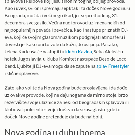
splavove i klubove koji jesu sinonim tog najboljeg provoda.
Kao i uvek, svi oni spremaju sepktakl za doček Nove godinu u
Beogradu, možda i veći nego ikad, jer se prethodnog 31.
decembra sve gasilo. Većina nudi provod uz imena nekih od
najpopularnijih pevača i pevačica, kao i nastupe priznatih DJ-
eva, koji će svojim glasom/muzikom podgrejati atmosferu i
dovesti je, kako oni to vole da kažu, do usijanja. Pa tako,
Jelena Karleuša će nastupiti u
klubu Kazina
, Seka Aleksić u
hotelu Jugoslavija, u klubu Komitet nastupaće Beso de Loco
bend. Ljubitelji DJ-eva mogu da se zapute na
splav Freestyler
i slične splavove.
Zato, ako volite da Nova godina bude proslavljena i da dođe
uz ovakve provode, koji ne daju nogama da mirno stoje, brzo
rezervišite svoje ulaznice za neki od beogradskih splavova ili
klubova i pokrenite svoje društvo da se usaglasite gde to
doček Nove godine pretenduje da bude najbolji.
Nova godina u duhu boema