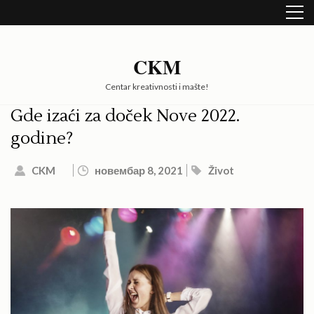
Skip
to
content
(Press
CKM
Enter)
Centar kreativnosti i mašte!
Gde izaći za doček Nove 2022.
godine?
CKM
новембар 8, 2021
Život