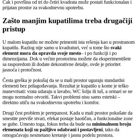
Čak i površina od tri do četiri kvadrata može postati funkcionalan i
prijatan prostor za svakodnevnu upotrebu.
Zašto manjim kupatilima treba drugačiji
pristup
U malom kupatilu ne možete primeniti ista rešenja kao u prostranom
kupatilu. Razlog nije samo u kvadraturi, već u tome što
svaki
element mora da opravda svoje mesto
– i po funkciji i po
dimenzijama. Dok u većim prostorima možete da eksperimentišete
sa rasporedom ili dodate dekorativne detalje, ovde je prioritet
jasnoća i protočnost.
Česta greška je pokušaj da se u mali prostor uguraju standardni
elementi bez prilagođavanja. Rezultat je kupatilo u kome je teško
manevrisati: vrata udaraju u lavabo, WC šolju ili tuš, a ormari se ne
mogu normalno otvoriti. Takvi problemi nisu samo estetski –
direktno utiču na svakodnevnu upotrebu i komfor.
Drugi čest problem je pretrpanost. Kada u mali prostor pokušate da
smestite previše stvari, efekat postaje haotičan, a funkcionalne zone
se gube. Umesto toga, fokus treba da bude na
minimalnom broju
elemenata koji su pažljivo odabrani i postavljeni
, tako da
omogućavaju nesmetano kretanje i jasnu podelu prostora.