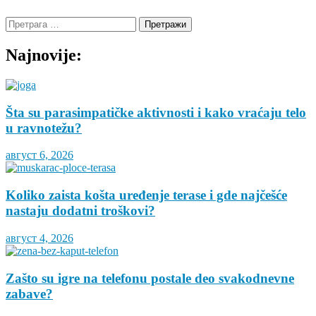
Претрага
за:
Najnovije:
Šta su parasimpatičke aktivnosti i kako vraćaju telo
u ravnotežu?
август 6, 2026
Koliko zaista košta uređenje terase i gde najčešće
nastaju dodatni troškovi?
август 4, 2026
Zašto su igre na telefonu postale deo svakodnevne
zabave?