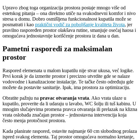
Upravo zbog toga organizacija prostora postaje mnogo više od
estetskog pitanja – ona direktno utiče na svakodnevni komfor i nivo
stresa u domu. Dobro osmišljena funkcionalnost kupatila može se
posmatrati i kao
praktični vodič za poboljšanje kvaliteta života
, jer
pravilno raspoređen prostor olakšava rutine, smanjuje osećaj haosa i
omogućava jednostavnije korišćenje prostora iz dana u dan.
Pametni rasporedi za maksimalan
prostor
Raspored elemenata u malom kupatilu nije stvar ukusa, već logike.
Prvi korak je da izmerite prostor i precizno utvrdite gde se nalaze
vodovodne i kanalizacione instalacije. Te tačke često određuju gde
možete da postavite sanitarije. Ipak, ima prostora za optimizaciju.
Obratite pažnju na
pravac otvaranja vrata
. Ako vrata ulaze u
kupatilo, proverite da li udaraju u lavabo, WC šolju ili tuš kabinu. U
mnogim slučajevima promena pravca otvaranja ili prelazak na klizna
vrata oslobađa značajan prostor – jednostavna intervencija koja
često menja protočnost prostora.
Kada planirate raspored, ostavite najmanje 60 cm slobodnog prolaza
ispred svakog elementa. Taj prostor omogućava normalno kretanje,