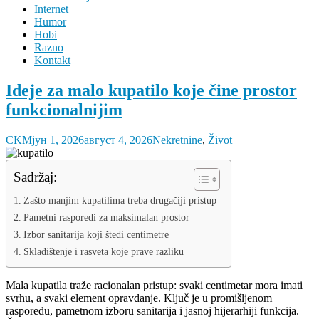
Internet
Humor
Hobi
Razno
Kontakt
Ideje za malo kupatilo koje čine prostor
funkcionalnijim
CKM
јун 1, 2026
август 4, 2026
Nekretnine
,
Život
Sadržaj:
Zašto manjim kupatilima treba drugačiji pristup
Pametni rasporedi za maksimalan prostor
Izbor sanitarija koji štedi centimetre
Skladištenje i rasveta koje prave razliku
Mala kupatila traže racionalan pristup: svaki centimetar mora imati
svrhu, a svaki element opravdanje. Ključ je u promišljenom
rasporedu, pametnom izboru sanitarija i jasnoj hijerarhiji funkcija.