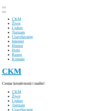
Skip
to
content
CKM
(Press
Život
Enter)
Ljubav
Turizam
Usavršavanje
Internet
Humor
Hobi
Razno
Kontakt
CKM
Centar kreativnosti i mašte!
CKM
Život
Ljubav
Turizam
Usavršavanje