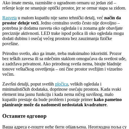
Ako imate mesta, razmislite o ugradnom ormaru uz jedan zid –
rešenje koje ne smanjuje optički prostor, jer se ormar stapa sa zidom.
Rasveta
u malom kupatilu nije samo tehnički detalj, već
način da
prostor deluje veći
. Jedno centralno svetlo često nije dovoljno –
potrebna je dodatna rasveta oko ogledala i u zonama gde obavljate
preciznije aktivnosti. LED trake ispod polica ili oko ogledala mogu
dodati dubinu i osećaj većeg prostora bez zauzimanja fizičke
površine.
Prirodno svetlo, ako ga imate, treba maksimalno iskoristiti. Prozor
bez teških zavesa ili sa mlečnim staklom omogućava da svetlost uđe,
a zadržava privatnost. Ako prirodnog svetla nema, birajte hladnije
tonove veštačkog osvetljenja – oni čine prostor svežijim i vizuelno
većim.
Završni detalji, poput svetlih
pločica
, velikih ogledala i
minimalističkih dodataka, doprinose osećaju prostora. Kada svaki
element ima jasnu funkciju i kada nema ničeg suvišnog, malo
kupatilo prestaje da bude problem i postaje primer
kako pametno
planiranje može da nadomesti nedostatak kvadrature
.
Оставите одговор
Ваша адреса е-поште неће бити објављена.
Неопходна поља су