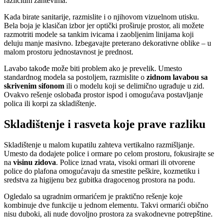
različitim zahtevima.
Kada birate sanitarije, razmislite i o njihovom vizuelnom utisku.
Bela boja je klasičan izbor jer optički proširuje prostor, ali možete
razmotriti modele sa tankim ivicama i zaobljenim linijama koji
deluju manje masivno. Izbegavajte preterano dekorativne oblike – u
malom prostoru jednostavnost je prednost.
Lavabo takođe može biti problem ako je prevelik. Umesto
standardnog modela sa postoljem, razmislite o
zidnom lavabou sa
skrivenim sifonom
ili o modelu koji se delimično ugrađuje u zid.
Ovakvo rešenje oslobađa prostor ispod i omogućava postavljanje
polica ili korpi za skladištenje.
Skladištenje i rasveta koje prave razliku
Skladištenje u malom kupatilu zahteva vertikalno razmišljanje.
Umesto da dodajete police i ormare po celom prostoru, fokusirajte se
na
visinu zidova
. Police iznad vrata, visoki ormari ili otvorene
police do plafona omogućavaju da smestite peškire, kozmetiku i
sredstva za higijenu bez gubitka dragocenog prostora na podu.
Ogledalo sa ugradnim ormarićem je praktično rešenje koje
kombinuje dve funkcije u jednom elementu. Takvi ormarići obično
nisu duboki, ali nude dovoljno prostora za svakodnevne potrepštine.