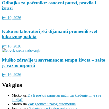
Odbojka za početnike: osnovni potezi, pravila i
izrazi
јул 19, 2026
Kako su laboratorijski dijamanti promenili svet
luksuznog nakita
јул 18, 2026
Muško zdravlje u savremenom tempu života – zašto
je važno usporiti
јул 16, 2026
Vaš glas
Micko
на
Da li postoji pametan način za klađenje ili je sve
iluzija?
Marko
на
Zalagaonice i zalog automobila
Jacquot
на
Zalagaonice i zalog automobila