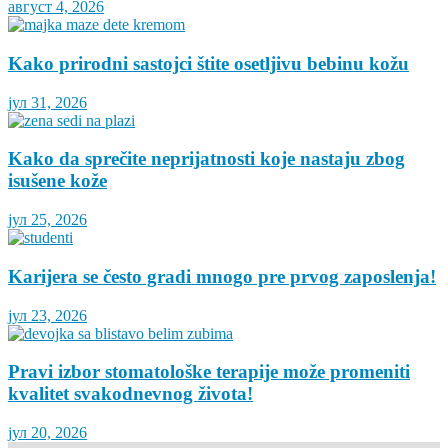
август 4, 2026
Kako prirodni sastojci štite osetljivu bebinu kožu
јул 31, 2026
Kako da sprečite neprijatnosti koje nastaju zbog
isušene kože
јул 25, 2026
Karijera se često gradi mnogo pre prvog zaposlenja!
јул 23, 2026
Pravi izbor stomatološke terapije može promeniti
kvalitet svakodnevnog života!
јул 20, 2026