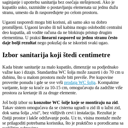
saginjanje i upotrebu sanitarija bez osećaja stešnjenosti. Ako je
kupatilo usko, razmislite o postavljanju elemenata uz jednu dužu
stranu, umesto da ih raspoređujete po celom prostoru.
Ugaoni rasporedi mogu biti korisni, ali samo ako su dobro
promišljeni. Ugaoni lavabo ili tuš kabina mogu osloboditi centralni
deo kupatila, ali vodite računa da ne blokiraju pristup drugim
elementima. U praksi
linearni raspored uz jednu stranu često
daje bolji rezultat
nego pokušaj da se iskoristi svaki ugao.
Izbor sanitarija koji štedi centimetre
Kada birate sanitarije za malo kupatilo, dimenzije su podjednako
važne kao i dizajn. Standardna WC šolja može zauzeti i do 70 cm u
dubinu, što u malom prostoru može biti previše. Pre kupovine
proverite ponudu i gde se sve vrši
prodaja WC šolja
. Kompaktne
varijante, koje su kraće za 10-15 cm, omogućavaju da zadržite više
prostora za kretanje ili za druge elemente.
Još bolji izbor su
konzolne WC šolje koje se montiraju na zid
.
Takav sistem omogućava da se cisterna ugradi u zid ili u lažni zid,
dok sama šolja „visi“, bez vidljivih cevi i instalacija. Rezultat je
čistiji prostor i lakše održavanje poda. Uz to, visina montaže može
se prilagoditi potrebama korisnika, što je praktično u porodicama sa