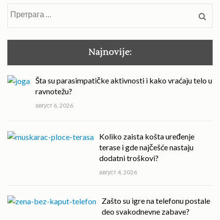
Претрага
за:
Najnovije:
Šta su parasimpatičke aktivnosti i kako vraćaju telo u
ravnotežu?
август 6, 2026
Koliko zaista košta uređenje
terase i gde najčešće nastaju
dodatni troškovi?
август 4, 2026
Zašto su igre na telefonu postale
deo svakodnevne zabave?