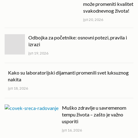
može promeniti kvalitet
svakodnevnog života!
јул 20, 2026
Odbojka za početnike: osnovni potezi, pravila i
izrazi
јул 19, 2026
Kako su laboratorijski dijamanti promenili svet luksuznog
nakita
јул 18, 2026
Muško zdravlje u savremenom
tempu života – zašto je važno
usporiti
јул 16, 2026