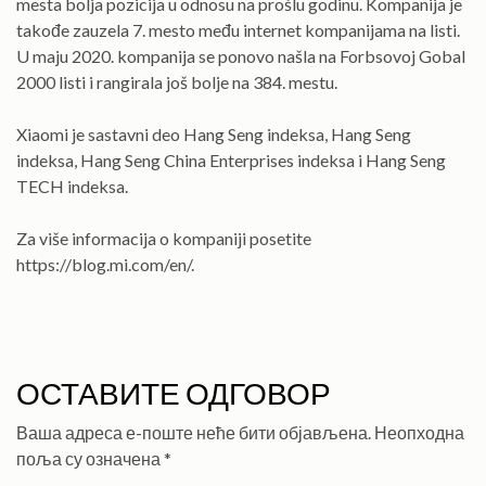
mesta bolja pozicija u odnosu na prošlu godinu. Kompanija je
takođe zauzela 7. mesto među internet kompanijama na listi.
U maju 2020. kompanija se ponovo našla na Forbsovoj Gobal
2000 listi i rangirala još bolje na 384. mestu.
Xiaomi je sastavni deo Hang Seng indeksa, Hang Seng
indeksa, Hang Seng China Enterprises indeksa i Hang Seng
TECH indeksa.
Za više informacija o kompaniji posetite
https://blog.mi.com/en/.
ОСТАВИТЕ ОДГОВОР
Ваша адреса е-поште неће бити објављена.
Неопходна
поља су означена
*