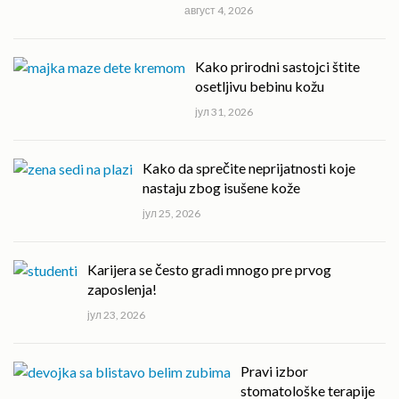
август 4, 2026
Kako prirodni sastojci štite
osetljivu bebinu kožu
јул 31, 2026
Kako da sprečite neprijatnosti koje
nastaju zbog isušene kože
јул 25, 2026
Karijera se često gradi mnogo pre prvog
zaposlenja!
јул 23, 2026
Pravi izbor
stomatološke terapije