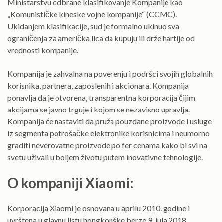
Ministarstvu odbrane klasifikovanje Kompanije kao
„Komunističke kineske vojne kompanije“ (CCMC).
Ukidanjem klasifikacije, sud je formalno ukinuo sva
ograničenja za američka lica da kupuju ili drže hartije od
vrednosti kompanije.
Kompanija je zahvalna na poverenju i podršci svojih globalnih
korisnika, partnera, zaposlenih i akcionara. Kompanija
ponavlja da je otvorena, transparentna korporacija čijim
akcijama se javno trguje i kojom se nezavisno upravlja.
Kompanija će nastaviti da pruža pouzdane proizvode i usluge
iz segmenta potrošačke elektronike korisnicima i neumorno
graditi neverovatne proizvode po fer cenama kako bi svi na
svetu uživali u boljem životu putem inovativne tehnologije.
O kompaniji Xiaomi:
Korporacija Xiaomi je osnovana u aprilu 2010. godine i
uvrštena u glavnu listu hongkonške berze 9. jula 2018.