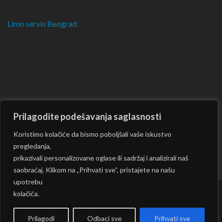
Limo servis Beograd
Prilagodite podešavanja saglasnosti
Koristimo kolačiće da bismo poboljšali vaše iskustvo
pregledanja,
prikazivali personalizovane oglase ili sadržaj i analizirali naš
saobraćaj. Klikom na „Prihvati sve“, pristajete na našu
upotrebu
kolačića.
Copyright © 2026
CKM
| Rara Journal by:
Rara Theme
|
Powered by:
WordPress
|
Prilagodi
Odbaci sve
Prihvati sve