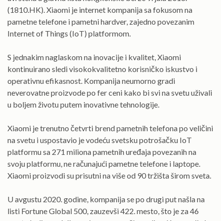
(1810.HK). Xiaomi je internet kompanija sa fokusom na
pametne telefone i pametni hardver, zajedno povezanim
Internet of Things (IoT) platformom.
S jednakim naglaskom na inovacije i kvalitet, Xiaomi
kontinuirano sledi visokokvalitetno korisničko iskustvo i
operativnu efikasnost. Kompanija neumorno gradi
neverovatne proizvode po fer ceni kako bi svi na svetu uživali
u boljem životu putem inovativne tehnologije.
Xiaomi je trenutno četvrti brend pametnih telefona po veličini
na svetu i uspostavio je vodeću svetsku potrošačku IoT
platformu sa 271 miliona pametnih uređaja povezanih na
svoju platformu, ne računajući pametne telefone i laptope.
Xiaomi proizvodi su prisutni na više od 90 tržišta širom sveta.
U avgustu 2020. godine, kompanija se po drugi put našla na
listi Fortune Global 500, zauzevši 422. mesto, što je za 46