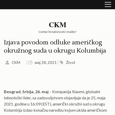
Skip
to
content
(Press
CKM
Enter)
Centar kreativnosti i mašte!
Izjava povodom odluke američkog
okružnog suda u okrugu Kolumbija
CKM
мај 28, 2021
Život
Beograd, Srbija, 26. maj
– Kompanija Xiaomi, globalni
tehnološki lider, sa zadovoljstvom objavljuje da je 25. maja
2021. godine u 16:09 (EST), američki okružni sud u okrugu
Kolumbija izdao konačnu naredbu kojom ukida američkom