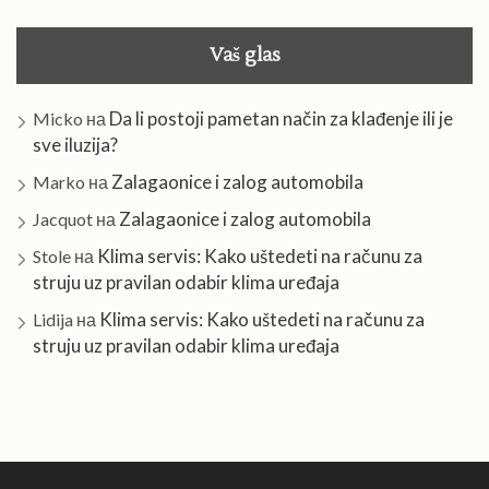
Vaš glas
Da li postoji pametan način za klađenje ili je
Micko
на
sve iluzija?
Zalagaonice i zalog automobila
Marko
на
Zalagaonice i zalog automobila
Jacquot
на
Klima servis: Kako uštedeti na računu za
Stole
на
struju uz pravilan odabir klima uređaja
Klima servis: Kako uštedeti na računu za
Lidija
на
struju uz pravilan odabir klima uređaja