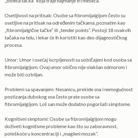
„boleća tačka“ koja traje najmanje tri meseca.
Osetljivost na pritisak: Osobe sa fibromijalgijom često su
osetljive na pritisak na određenim tačkama, poznatim kao
„fibromijalgične tačke“ ili „tender points“. Postoji 18 ovakvih
tačaka na telu, i lekar će ih koristiti kao deo dijagnostičkog
procesa.
Umor: Umor i osećaj iscrpljenosti su uobičajeni kod osoba sa
fibromijalgijom. Ovaj umor obično nije olakšan odmorom i
može biti ozbiljan.
Problemi sa spavanjem: Nesanicu, prekide sna i nemogućnost
postizanja dubokog sna često prate osobe sa
fibromijalgijom. Loš san može dodatno pogoršati simptome.
Kognitivni simptomi: Osobe sa fibromijalgijom mogu
doživeti kognitivne probleme kao što su zaboravnost,
poteškoće u koncentraciji i „magleni mozak“.