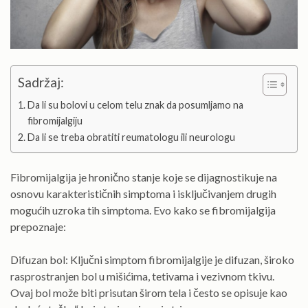
Sadržaj:
Da li su bolovi u celom telu znak da posumljamo na
fibromijalgiju
Da li se treba obratiti reumatologu ili neurologu
Fibromijalgija je hronično stanje koje se dijagnostikuje na
osnovu karakterističnih simptoma i isključivanjem drugih
mogućih uzroka tih simptoma. Evo kako se fibromijalgija
prepoznaje:
Difuzan bol: Ključni simptom fibromijalgije je difuzan, široko
rasprostranjen bol u mišićima, tetivama i vezivnom tkivu.
Ovaj bol može biti prisutan širom tela i često se opisuje kao