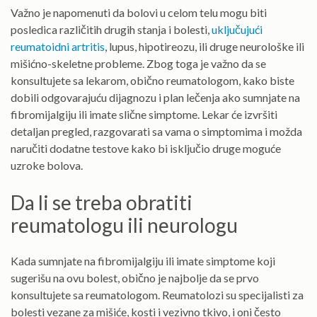
Važno je napomenuti da bolovi u celom telu mogu biti
posledica različitih drugih stanja i bolesti,
uključujući
reumatoidni artritis
, lupus, hipotireozu, ili druge neurološke ili
mišićno-skeletne probleme. Zbog toga je važno da se
konsultujete sa lekarom, obično reumatologom, kako biste
dobili odgovarajuću dijagnozu i plan lečenja ako sumnjate na
fibromijalgiju ili imate slične simptome. Lekar će izvršiti
detaljan pregled, razgovarati sa vama o simptomima i možda
naručiti dodatne testove kako bi isključio druge moguće
uzroke bolova.
Da li se treba obratiti
reumatologu ili neurologu
Kada sumnjate na fibromijalgiju ili imate simptome koji
sugerišu na ovu bolest, obično je najbolje da se prvo
konsultujete sa reumatologom. Reumatolozi su specijalisti za
bolesti vezane za mišiće, kosti i vezivno tkivo, i oni često