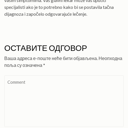
vašim simptomima. Vaš glavni lekar može vas uputiti
specijalisti ako je to potrebno kako bi se postavila tačna
dijagnoza i započelo odgovarajuće lečenje.
ОСТАВИТЕ ОДГОВОР
Ваша адреса е-поште неће бити објављена.
Неопходна
поља су означена
*
Comment