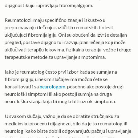
dijagnostikuju i upravljaju fibromijalgijom.
Reumatolozi imaju specifično znanje i iskustvo u
prepoznavanju i lečenju različitih reumatskih bolesti,
uključujući fibromijalgiju. Oni su obučeni da izvrše detaljan
pregled, postave dijagnozu i razviju plan lečenja koji može
uključivati terapiju lekovima, fizikalnu terapiju, vežbe i druge
terapeutske metode za upravljanje simptomima.
Iako je reumatolog često prvi izbor kada se sumnja na
fibromijalgiju, u nekim slučajevima možda ćete se
konsultovati i sa
neurologom
, posebno ako postoje drugi
neurološki simptomi ili ako postoji sumnja na druga
neurološka stanja koja bi mogla biti uzrok simptoma.
U svakom slučaju, važno je da se obratite stručnjaku za
medicinsku procenu i dijagnozu, bilo da je to reumatolog ili
neurolog, kako biste dobili odgovarajuću pažnju i upravljanje