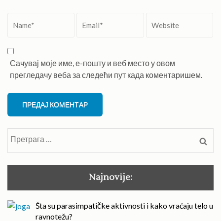
Name
*
Email
*
Website
Сачувај моје име, е-пошту и веб место у овом
прегледачу веба за следећи пут када коментаришем.
Претрага
за:
Najnovije:
Šta su parasimpatičke aktivnosti i kako vraćaju telo u
ravnotežu?