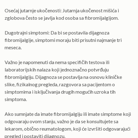
Osećaj jutarnje ukočenosti: Jutarnja ukočenost mišića i
zglobova često se javlja kod osoba sa fibromijalgijom.
Dugotrajni simptomi: Da bi se postavila dijagnoza
fibromijalgije, simptomi moraju biti prisutni najmanje tri
meseca.
Važno je napomenuti da nema specifičih testova ili
laboratorijskih nalaza koji jednoznačno potvrđuju
fibromijalgiju. Dijagnoza se postavlja na osnovu kliničke
slike, fizikalnog pregleda, razgovora sa pacijentom o
simptomima i isključivanja drugih mogućih uzroka tih
simptoma.
Ako sumnjate da imate fibromijalgiju ili imate simptome koji
odgovaraju ovom stanju, važno je da se konsultujete sa
lekarom, obično reumatologom, koji će izvršiti odgovarajući
pregled i postaviti dijagnozu.