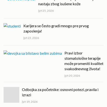
nastaju zbog isušene kože
јул 25, 2026
Karijera se često gradi mnogo pre prvog
zaposlenja!
јул 23, 2026
Pravi izbor
stomatološke terapije
može promeniti kvalitet
svakodnevnog života!
јул 20, 2026
Odbojka za početnike: osnovni potezi, pravila i
izrazi
јул 19, 2026