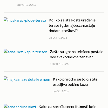
август 6, 2026
Koliko zaista košta uređenje
terase i gde najčešće nastaju
dodatni troškovi?
август 4, 2026
Zašto su igre na telefonu postale
deo svakodnevne zabave?
август 4, 2026
Kako prirodni sastojci štite
osetljivu bebinu kožu
јул 31, 2026
Kako da sprečite neprijatnosti koje