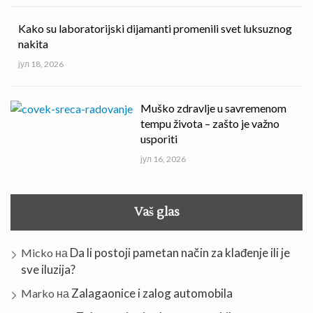
Kako su laboratorijski dijamanti promenili svet luksuznog
nakita
јул 18, 2026
Muško zdravlje u savremenom
tempu života – zašto je važno
usporiti
јул 16, 2026
Vaš glas
Da li postoji pametan način za klađenje ili je
Micko
на
sve iluzija?
Zalagaonice i zalog automobila
Marko
на