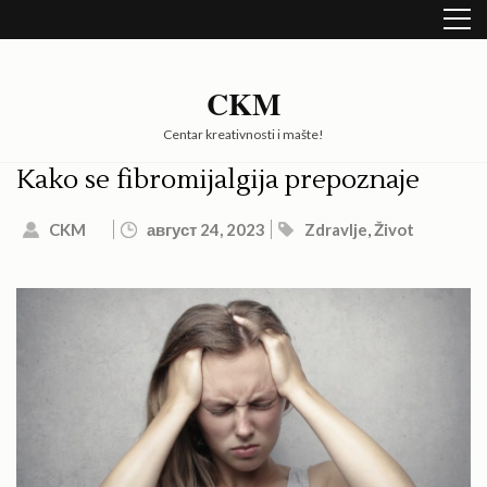
Skip
to
content
(Press
CKM
Enter)
Centar kreativnosti i mašte!
Kako se fibromijalgija prepoznaje
CKM
август 24, 2023
Zdravlje
,
Život