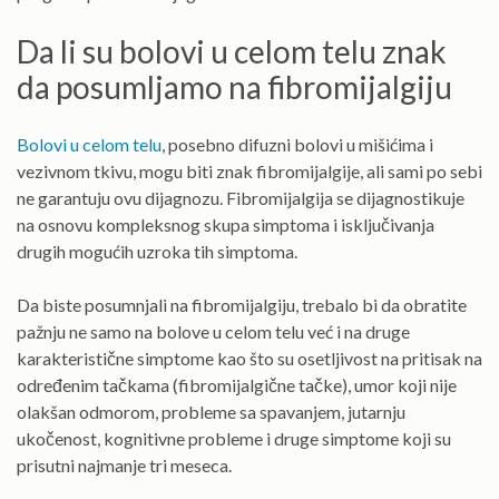
Da li su bolovi u celom telu znak
da posumljamo na fibromijalgiju
Bolovi u celom telu
, posebno difuzni bolovi u mišićima i
vezivnom tkivu, mogu biti znak fibromijalgije, ali sami po sebi
ne garantuju ovu dijagnozu. Fibromijalgija se dijagnostikuje
na osnovu kompleksnog skupa simptoma i isključivanja
drugih mogućih uzroka tih simptoma.
Da biste posumnjali na fibromijalgiju, trebalo bi da obratite
pažnju ne samo na bolove u celom telu već i na druge
karakteristične simptome kao što su osetljivost na pritisak na
određenim tačkama (fibromijalgične tačke), umor koji nije
olakšan odmorom, probleme sa spavanjem, jutarnju
ukočenost, kognitivne probleme i druge simptome koji su
prisutni najmanje tri meseca.