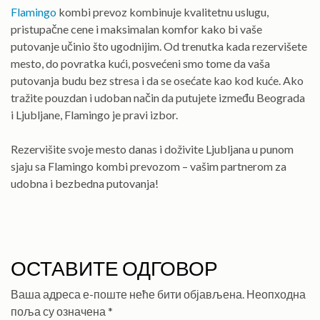
Flamingo
kombi prevoz kombinuje kvalitetnu uslugu,
pristupačne cene i maksimalan komfor kako bi vaše
putovanje učinio što ugodnijim. Od trenutka kada rezervišete
mesto, do povratka kući, posvećeni smo tome da vaša
putovanja budu bez stresa i da se osećate kao kod kuće. Ako
tražite pouzdan i udoban način da putujete između Beograda
i Ljubljane, Flamingo je pravi izbor.
Rezervišite svoje mesto danas i doživite Ljubljana u punom
sjaju sa Flamingo kombi prevozom – vašim partnerom za
udobna i bezbedna putovanja!
ОСТАВИТЕ ОДГОВОР
Ваша адреса е-поште неће бити објављена.
Неопходна
поља су означена
*