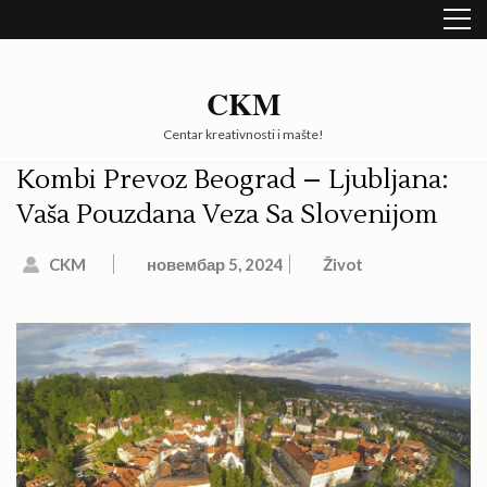
Skip
to
content
(Press
CKM
Enter)
Centar kreativnosti i mašte!
Kombi Prevoz Beograd – Ljubljana:
Vaša Pouzdana Veza Sa Slovenijom
CKM
новембар 5, 2024
Život