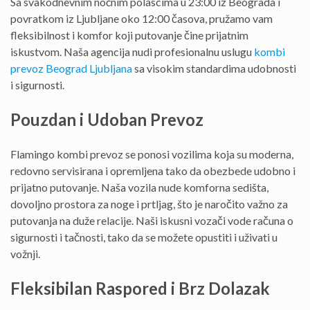
Sa svakodnevnim noćnim polascima u 23:00 iz Beograda i
povratkom iz Ljubljane oko 12:00 časova, pružamo vam
fleksibilnost i komfor koji putovanje čine prijatnim
iskustvom. Naša agencija nudi profesionalnu uslugu
kombi
prevoz Beograd Ljubljana
sa visokim standardima udobnosti
i sigurnosti.
Pouzdan i Udoban Prevoz
Flamingo kombi prevoz se ponosi vozilima koja su moderna,
redovno servisirana i opremljena tako da obezbede udobno i
prijatno putovanje. Naša vozila nude komforna sedišta,
dovoljno prostora za noge i prtljag, što je naročito važno za
putovanja na duže relacije. Naši iskusni vozači vode računa o
sigurnosti i tačnosti, tako da se možete opustiti i uživati u
vožnji.
Fleksibilan Raspored i Brz Dolazak