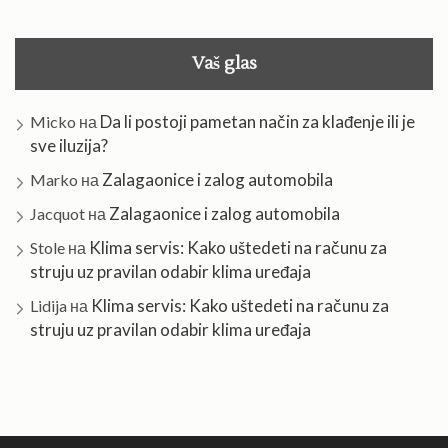
Vaš glas
Da li postoji pametan način za klađenje ili je
Micko
на
sve iluzija?
Zalagaonice i zalog automobila
Marko
на
Zalagaonice i zalog automobila
Jacquot
на
Klima servis: Kako uštedeti na računu za
Stole
на
struju uz pravilan odabir klima uređaja
Klima servis: Kako uštedeti na računu za
Lidija
на
struju uz pravilan odabir klima uređaja