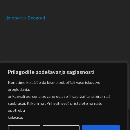
Limo servis Beograd
Prilagodite podešavanja saglasnosti
Koristimo kolačiće da bismo poboljšali vaše iskustvo
pregledanja,
prikazivali personalizovane oglase ili sadržaj i analizirali naš
saobraćaj. Klikom na „Prihvati sve“, pristajete na našu
upotrebu
kolačića.
Copyright © 2026
CKM
| Rara Journal by:
Rara Theme
|
Powered by:
WordPress
|