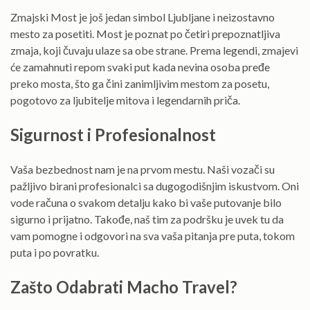
Zmajski Most je još jedan simbol Ljubljane i neizostavno
mesto za posetiti. Most je poznat po četiri prepoznatljiva
zmaja, koji čuvaju ulaze sa obe strane. Prema legendi, zmajevi
će zamahnuti repom svaki put kada nevina osoba pređe
preko mosta, što ga čini zanimljivim mestom za posetu,
pogotovo za ljubitelje mitova i legendarnih priča.
Sigurnost i Profesionalnost
Vaša bezbednost nam je na prvom mestu. Naši vozači su
pažljivo birani profesionalci sa dugogodišnjim iskustvom. Oni
vode računa o svakom detalju kako bi vaše putovanje bilo
sigurno i prijatno. Takođe, naš tim za podršku je uvek tu da
vam pomogne i odgovori na sva vaša pitanja pre puta, tokom
puta i po povratku.
Zašto Odabrati Macho Travel?