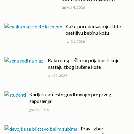
август 4, 2026
Kako prirodni sastojci štite
osetljivu bebinu kožu
јул 31, 2026
Kako da sprečite neprijatnosti koje
nastaju zbog isušene kože
јул 25, 2026
Karijera se često gradi mnogo pre prvog
zaposlenja!
јул 23, 2026
Pravi izbor