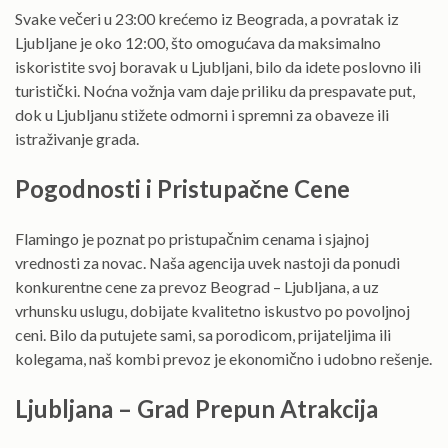
Svake večeri u 23:00 krećemo iz Beograda, a povratak iz
Ljubljane je oko 12:00, što omogućava da maksimalno
iskoristite svoj boravak u Ljubljani, bilo da idete poslovno ili
turistički. Noćna vožnja vam daje priliku da prespavate put,
dok u Ljubljanu stižete odmorni i spremni za obaveze ili
istraživanje grada.
Pogodnosti i Pristupačne Cene
Flamingo je poznat po pristupačnim cenama i sjajnoj
vrednosti za novac. Naša agencija uvek nastoji da ponudi
konkurentne cene za prevoz Beograd – Ljubljana, a uz
vrhunsku uslugu, dobijate kvalitetno iskustvo po povoljnoj
ceni. Bilo da putujete sami, sa porodicom, prijateljima ili
kolegama, naš kombi prevoz je ekonomično i udobno rešenje.
Ljubljana – Grad Prepun Atrakcija