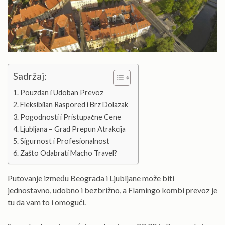
Sadržaj:
Pouzdan i Udoban Prevoz
Fleksibilan Raspored i Brz Dolazak
Pogodnosti i Pristupačne Cene
Ljubljana – Grad Prepun Atrakcija
Sigurnost i Profesionalnost
Zašto Odabrati Macho Travel?
Putovanje između Beograda i Ljubljane može biti
jednostavno, udobno i bezbrižno, a Flamingo kombi prevoz je
tu da vam to i omogući.