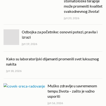
stomatološke terapije
može promeniti kvalitet
svakodnevnog života!
јул 20, 2026
Odbojka za početnike: osnovni potezi, pravila i
izrazi
јул 19, 2026
Kako su laboratorijski dijamanti promenili svet luksuznog
nakita
јул 18, 2026
Muško zdravlje u savremenom
tempu života – zašto je važno
usporiti
јул 16, 2026