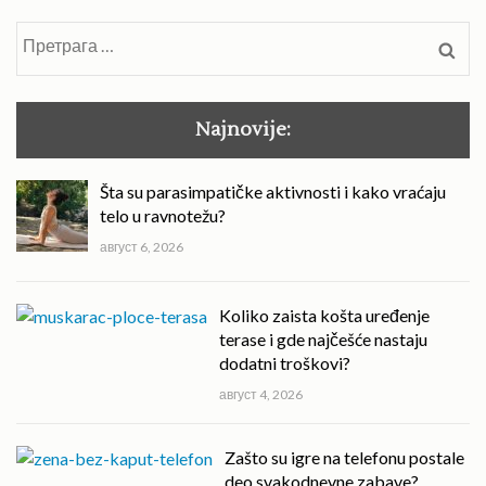
Претрага
за:
Najnovije:
Šta su parasimpatičke aktivnosti i kako vraćaju
telo u ravnotežu?
август 6, 2026
Koliko zaista košta uređenje
terase i gde najčešće nastaju
dodatni troškovi?
август 4, 2026
Zašto su igre na telefonu postale
deo svakodnevne zabave?