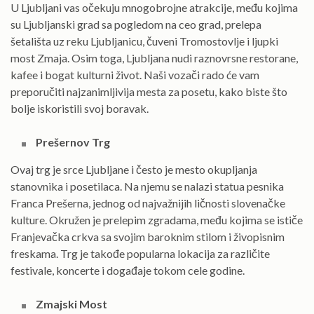
U Ljubljani vas očekuju mnogobrojne atrakcije, među kojima
su Ljubljanski grad sa pogledom na ceo grad, prelepa
šetališta uz reku Ljubljanicu, čuveni Tromostovlje i ljupki
most Zmaja. Osim toga, Ljubljana nudi raznovrsne restorane,
kafee i bogat kulturni život. Naši vozači rado će vam
preporučiti najzanimljivija mesta za posetu, kako biste što
bolje iskoristili svoj boravak.
Prešernov Trg
Ovaj trg je srce Ljubljane i često je mesto okupljanja
stanovnika i posetilaca. Na njemu se nalazi statua pesnika
Franca Prešerna, jednog od najvažnijih ličnosti slovenačke
kulture. Okružen je prelepim zgradama, među kojima se ističe
Franjevačka crkva sa svojim baroknim stilom i živopisnim
freskama. Trg je takođe popularna lokacija za različite
festivale, koncerte i događaje tokom cele godine.
Zmajski Most