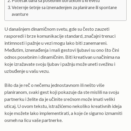
Početak dana sa posebnim doručkom u krevetu
Večernje šetnje sa iznenađenjem za planirane ili spontane
avanture
U današnjem dinamičnom svetu, gde su često zauzeti
rasporedi i brze komunikacije standard, značajni trenuci
intimnosti i pažnje u vezi mogu lako biti zanemareni.
Međutim, iznenađenja i mali gestovi ljubavi su ono što čini
odnos posebnim i dinamičnim. Biti kreativan u načinima na
koje izražavate svoju ljubav i pažnju može uneti svežinu i
uzbuđenje u vašu vezu.
Bilo da je reč o nečemu jednostavnom ili nešto više
planiranom, svaki gest koji pokazuje da ste mislili na svoju
partnerku i želite da je učinite srećnom može imati veliki
uticaj. U ovom tekstu, istražićemo nekoliko kreativnih ideja
koje možete lako implementirati, a koje će sigurno izmamiti
osmeh na licu vaše partnerke.