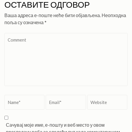
ОСТАВИТЕ ОДГОВОР
Ваша адреса е-поште неће бити објављена.
Неопходна
поља су означена
*
Comment
Name
*
Email
*
Website
Сачувај моје име, е-пошту и веб место у овом
прегледачу веба за следећи пут када коментаришем.