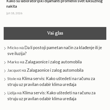
Kako su laboratorijski dijamanti promenili svet luksuznog
nakita
јул 18, 2026
Vaš glas
Da li postoji pametan način za klađenje ili je
Micko
на
sve iluzija?
Zalagaonice i zalog automobila
Marko
на
Zalagaonice i zalog automobila
Jacquot
на
Klima servis: Kako uštedeti na računu za
Stole
на
struju uz pravilan odabir klima uređaja
Klima servis: Kako uštedeti na računu za
Lidija
на
struju uz pravilan odabir klima uređaja