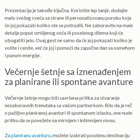
Prezentacija je takođe ključna. Koristite lep tanjir, dodajte
malo svežeg cveća sa strane ili personalizovanu poruku koja
će joj pokazati koliko ste se potrudili. Ne zaboravite na male
detalje poput omiljenog voća ili posebnog džema koji će
obogatiti jelo. Ovaj gest ne samo da će joj pokazati koliko je
volite i cenite, već će joj i pomoći da započne dan sa osmehom
i punom energije.
Večernje šetnje sa iznenađenjem
za planirane ili spontane avanture
Večernje šetnje mogu biti savršena prilika za stvaranje
nezaboravnih trenutaka sa vašom partnerkom. Bilo da je reč
o pažljivo planiranoj avanturi ili spontanom izlasku, one nude
priliku da se povežete na mirnijem i intimnijem nivou.
Za planiranu avanturu
, možete izabrati posebnu destinaciju