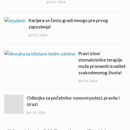
јул 25, 2026
Karijera se često gradi mnogo pre prvog
zaposlenja!
јул 23, 2026
Pravi izbor
stomatološke terapije
može promeniti kvalitet
svakodnevnog života!
јул 20, 2026
Odbojka za početnike: osnovni potezi, pravila i
izrazi
јул 19, 2026