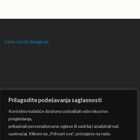
Limo servis Beograd
Prilagodite podešavanja saglasnosti
Koristimo kolačiće da bismo poboljšali vaše iskustvo
pregledanja,
prikazivali personalizovane oglase ili sadržaj i analizirali naš
saobraćaj. Klikom na „Prihvati sve“, pristajete na našu