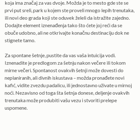
koja ima značaj za vas dvoje. Možda je to mesto gde ste se
prvi put sreli, park u kojem ste proveli mnogo lepih trenutaka,
ili novi deo grada koji ste oduvek želeli da istražite zajedno.
Dodajte element iznenađenja tako što ćete joj reći da se
obuče udobno, ali ne otkrivajte konačnu destinaciju dok ne
stignete tamo.
Za spontane šetnje, pustite da vas vaša intuicija vodi.
Iznenadite je predlogom za šetnju nakon večere ili tokom
mirne večeri. Spontanost ovakvih šetnji može dovesti do
neplaniranih, ali divnih iskustava – možda pronađete novi
kafić, vidite zvezdu padalicu, ili jednostavno uživate u mirnoj
noći. Nezavisno od toga šta šetnja donese, deljenje ovakvih
trenutaka može produbiti vašu vezu i stvoriti prelepe
uspomene.