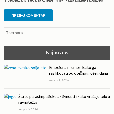
Претрага
за:
Najnovije:
Emocionalni umor: kako ga
razlikovati od običnog lošeg dana
август 9, 2026
Šta su parasimpatičke aktivnosti i kako vraćaju telo u
ravnotežu?
август 6, 2026