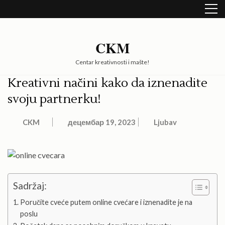
Skip
to
content
(Press
CKM
Enter)
Centar kreativnosti i mašte!
Kreativni načini kako da iznenadite
svoju partnerku!
CKM
децембар 19, 2023
Ljubav
Sadržaj:
Poručite cveće putem online cvećare i iznenadite je na
poslu