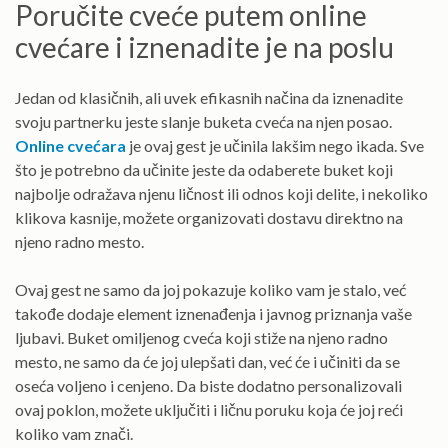
Poručite cveće putem online
cvećare i iznenadite je na poslu
Jedan od klasičnih, ali uvek efikasnih načina da iznenadite
svoju partnerku jeste slanje buketa cveća na njen posao.
Online cvećara
je ovaj gest je učinila lakšim nego ikada. Sve
što je potrebno da učinite jeste da odaberete buket koji
najbolje odražava njenu ličnost ili odnos koji delite, i nekoliko
klikova kasnije, možete organizovati dostavu direktno na
njeno radno mesto.
Ovaj gest ne samo da joj pokazuje koliko vam je stalo, već
takođe dodaje element iznenađenja i javnog priznanja vaše
ljubavi. Buket omiljenog cveća koji stiže na njeno radno
mesto, ne samo da će joj ulepšati dan, već će i učiniti da se
oseća voljeno i cenjeno. Da biste dodatno personalizovali
ovaj poklon, možete uključiti i ličnu poruku koja će joj reći
koliko vam znači.