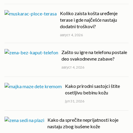
Koliko zaista košta uređenje
terase i gde najčešće nastaju
dodatni troškovi?
август 4, 2026
Zašto su igre na telefonu postale
deo svakodnevne zabave?
август 4, 2026
Kako prirodni sastojci štite
osetljivu bebinu kožu
јул 31, 2026
Kako da sprečite neprijatnosti koje
nastaju zbog isušene kože