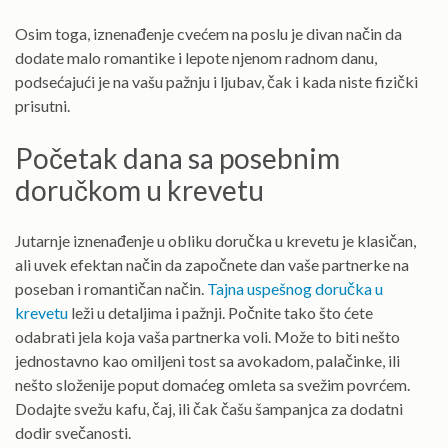
Osim toga, iznenađenje cvećem na poslu je divan način da
dodate malo romantike i lepote njenom radnom danu,
podsećajući je na vašu pažnju i ljubav, čak i kada niste fizički
prisutni.
Početak dana sa posebnim
doručkom u krevetu
Jutarnje iznenađenje u obliku doručka u krevetu je klasičan,
ali uvek efektan način da započnete dan vaše partnerke na
poseban i romantičan način.
Tajna uspešnog doručka u
krevetu
leži u detaljima i pažnji. Počnite tako što ćete
odabrati jela koja vaša partnerka voli. Može to biti nešto
jednostavno kao omiljeni tost sa avokadom, palačinke, ili
nešto složenije poput domaćeg omleta sa svežim povrćem.
Dodajte svežu kafu, čaj, ili čak čašu šampanjca za dodatni
dodir svečanosti.