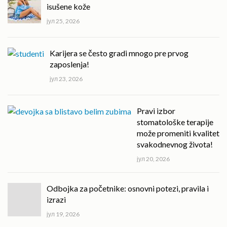
isušene kože
јул 25, 2026
Karijera se često gradi mnogo pre prvog
zaposlenja!
јул 23, 2026
Pravi izbor
stomatološke terapije
može promeniti kvalitet
svakodnevnog života!
јул 20, 2026
Odbojka za početnike: osnovni potezi, pravila i
izrazi
јул 19, 2026