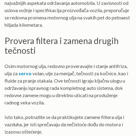
najvažnijih aspekata održavanja automobila. U zavisnosti od
uslova vožnje i specifikacija proizvođača vozila, preporučuje
se redovna promena motornog ulja na svakih pet do petnaest
hiljada kilometara.
Provera filtera i zamena drugih
tečnosti
Osim motornog ulja, redovno proveravajte i stanje antifriza,
ulja za
servo
volan, ulje za menjač, tečnosti za kočnice, kao i
fluide za pranje stakala. Ove tečnosti igraju ključnu ulogu u
održavanju ispravnog rada kompletnog auto sistema, dok
redovne zamene mogu u direktno uticati na produženje
radnog veka vozila.
Isto tako, potrudite se da praktikujete zamene filtera ulja i
vazduha, jer isti sprečavaju da nečistoće dođu do motora i
izazovu oštećenje.