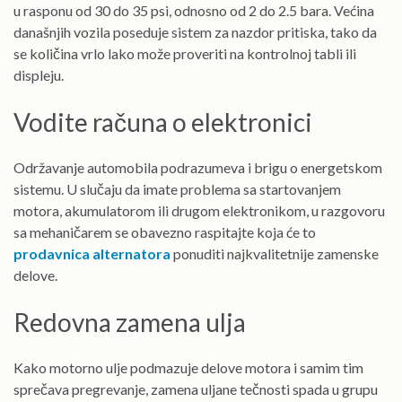
u rasponu od 30 do 35 psi, odnosno od 2 do 2.5 bara. Većina
današnjih vozila poseduje sistem za nazdor pritiska, tako da
se količina vrlo lako može proveriti na kontrolnoj tabli ili
displeju.
Vodite računa o elektronici
Održavanje automobila podrazumeva i brigu o energetskom
sistemu. U slučaju da imate problema sa startovanjem
motora, akumulatorom ili drugom elektronikom, u razgovoru
sa mehaničarem se obavezno raspitajte koja će to
prodavnica alternatora
ponuditi najkvalitetnije zamenske
delove.
Redovna zamena ulja
Kako motorno ulje podmazuje delove motora i samim tim
sprečava pregrevanje, zamena uljane tečnosti spada u grupu