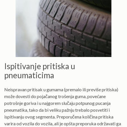
Ispitivanje pritiska u
pneumaticima
Neispravan pritisak u gumama (premalo ili previše pritiska)
može dovesti do pojačanog trošenja guma, povećane
potrošnje goriva i u najgorem slučaju potpunog pucanja
pneumatika, tako da bi veliku pažnju trebalo posvetiti i
ispitivanju ovog segmenta. Preporučena količina pritiska
varira od vozila do vozila, ali je opšta preporuka održavati ga