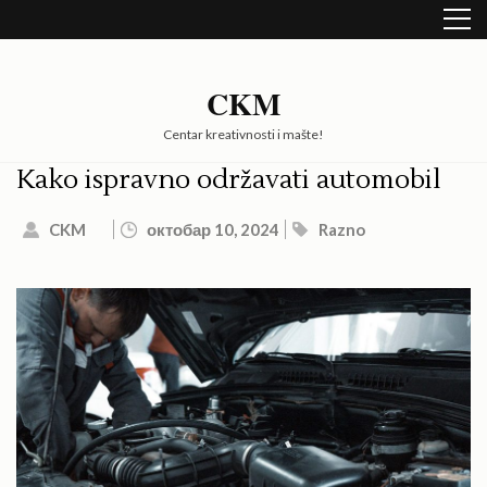
Skip
to
content
(Press
CKM
Enter)
Centar kreativnosti i mašte!
Kako ispravno održavati automobil
CKM
октобар 10, 2024
Razno