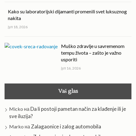
Kako su laboratorijski dijamanti promenili svet luksuznog
nakita
јул 18, 2026
Muško zdravlje u savremenom
tempu života – zašto je važno
usporiti
јул 16, 2026
Vaš glas
Da li postoji pametan način za klađenje ili je
Micko
на
sve iluzija?
Zalagaonice i zalog automobila
Marko
на