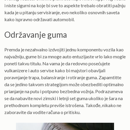
i niste sigurni na koje bi sve to aspekte trebalo obratiti pažnju
kada je u pitanju servisiranje, evo nekoliko osnovnih saveta
kako ispravno održavati automobil.
Održavanje guma
Premda je nezahvalno izdvojiti jednu komponentu vozila kao
najvažniju, gume bi za mnoge auto entuzijaste vrlo lako mogle
poneti takvu titulu. Na vama je da redovno posećujete
vulkanizere i auto servise kako bi majstori obavljali
poravnjanje trapa, balansiranje i rotiranje guma. Zapamtitte
da se jedino takvom strategijom može obezbediti optimalno
prianjanje na putu i potpuno bezbedna vožnja. Podrazumeva
se da nabavite novi zimski i letnji set guma ukoliko je šara na
prethodnom kompletu previše istrošena. Takođe, nikako ne
zaboravite da vodite računa o pritisku.