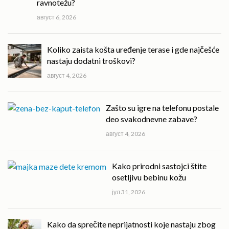
ravnotežu?
август 6, 2026
Koliko zaista košta uređenje terase i gde najčešće
nastaju dodatni troškovi?
август 4, 2026
Zašto su igre na telefonu postale
deo svakodnevne zabave?
август 4, 2026
Kako prirodni sastojci štite
osetljivu bebinu kožu
јул 31, 2026
Kako da sprečite neprijatnosti koje nastaju zbog