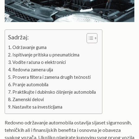
Sadržaj:
Održavanje guma
Ispitivanje pritiska u pneumaticima
Vodite računa o elektronici
Redovna zamena ulja
Provera filtera i zamena drugih tečnosti
Pranje automobila
Praktikujte i dubinsko čišnjenje automobila
Zamenski delovi
Nastavite sa investicijama
Redovno održavanje automobila ostavlja sijaset sigurnosnih,
tehničkih ali i finansijskih benefita i osnovna je obaveza
svakog vozača. Ukoliko planirate kupovinu svog prvog vozila