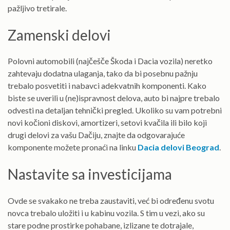
pažljivo tretirale.
Zamenski delovi
Polovni automobili (najčešče Škoda i Dacia vozila) neretko
zahtevaju dodatna ulaganja, tako da bi posebnu pažnju
trebalo posvetiti i nabavci adekvatnih komponenti. Kako
biste se uverili u (ne)ispravnost delova, auto bi najpre trebalo
odvesti na detaljan tehnički pregled. Ukoliko su vam potrebni
novi kočioni diskovi, amortizeri, setovi kvačila ili bilo koji
drugi delovi za vašu Dačiju, znajte da odgovarajuće
komponente možete pronaći na linku
Dacia delovi Beograd
.
Nastavite sa investicijama
Ovde se svakako ne treba zaustaviti, već bi određenu svotu
novca trebalo uložiti i u kabinu vozila. S tim u vezi, ako su
stare podne prostirke pohabane, izlizane te dotrajale,