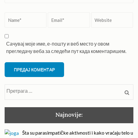
Name
*
Email
*
Website
Сачувај моје име, е-пошту и веб место у овом
прегледачу веба за следећи пут када коментаришем.
Претрага
за:
Najnovije:
Šta su parasimpatičke aktivnosti i kako vraćaju telo u