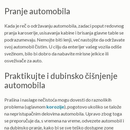
Pranje automobila
Kada je reč o održavanju automobila, zadaci poput redovnog
pranja karoserije, usisavanja kabine i brisanja glavne table se
podrazumevaju. Nemojte biti lenji, već nastojite da održavate
svoj automobil čistim. U cilju da enterijer vašeg vozila odiše
svežinom, bilo bi dobro da nabavite mirisne jelkice ili
osveživače za auto.
Praktikujte i dubinsko čišnjenje
automobila
Prašina i naslage nečistoća mogu dovesti do raznolikih
problema (uglavnom
korozije
), pogotovo ukoliko se talože
na nepristupačnim delovima automobila. Upravo zbog toga
se preporučuje da, s vremena na vreme, odvezete automobil i
na dubinsko pranje, kako bi se sve teško dostupne zone