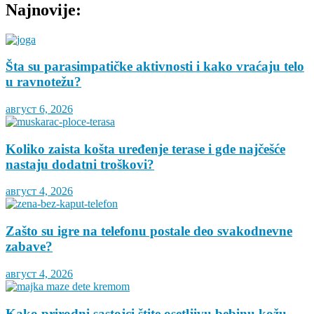
Najnovije:
Šta su parasimpatičke aktivnosti i kako vraćaju telo
u ravnotežu?
август 6, 2026
Koliko zaista košta uređenje terase i gde najčešće
nastaju dodatni troškovi?
август 4, 2026
Zašto su igre na telefonu postale deo svakodnevne
zabave?
август 4, 2026
Kako prirodni sastojci štite osetljivu bebinu kožu