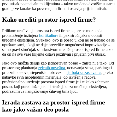
prvi utisak potencijalnim klijentima – takvo uređeno dvorište u startu
gradi prve korake ka poverenju u firmu i ostavlja prijatan utisak.
Kako urediti prostor ispred firme?
Prilikom uređivanja prostora ispred firme najpre se morate dati u
pronalaženje inžinjera
hortikulture
ili pak stručnjaka u oblasti
uređenja eksterijera. Svakako, ovo je posao u koji ne bi trebalo da se
upuštate sami, i koji ne daje prevelike mogućnosti improvizacije –
samo pravi stručnjak sa iskustvom urediće prostor ispred firme tako
da on na sve vaše klijente ostavi pozitivan i prijatan prvi utisak.
Iako ovo možda deluje kao jednostavan posao – zaista nije tako. Od
prostornog planiranja
zelenih površina
, ucrtavanja staza, parkinga i
prilaznih delova, stepeništa i obaveznih
jarbola sa zastavama
, preko
nabavke svih neophodnih materijala, do izvršenja radova,
profesionalno uređenje prostora ispred firme je i te kako zahtevan
posao, koji pored inženjera ili stručnjaka za uređenje eksterijera,
podrazumeva i angažovanje čitavog tima ljudi.
Izrada zastava za prostor ispred firme
kao jako važan deo posla