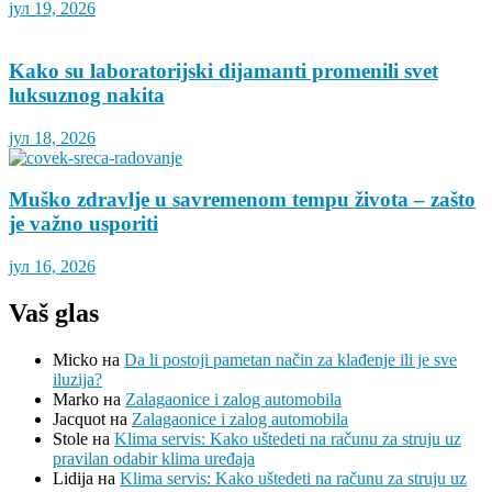
јул 19, 2026
Kako su laboratorijski dijamanti promenili svet
luksuznog nakita
јул 18, 2026
Muško zdravlje u savremenom tempu života – zašto
je važno usporiti
јул 16, 2026
Vaš glas
Micko
на
Da li postoji pametan način za klađenje ili je sve
iluzija?
Marko
на
Zalagaonice i zalog automobila
Jacquot
на
Zalagaonice i zalog automobila
Stole
на
Klima servis: Kako uštedeti na računu za struju uz
pravilan odabir klima uređaja
Lidija
на
Klima servis: Kako uštedeti na računu za struju uz