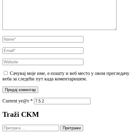
Name
*
Email
*
Website
Сачувај моје име, е-пошту и веб место у овом прегледачу
веба за следећи пут када коментаришем.
Current ye@r
*
Traži CKM
Претрага
за: