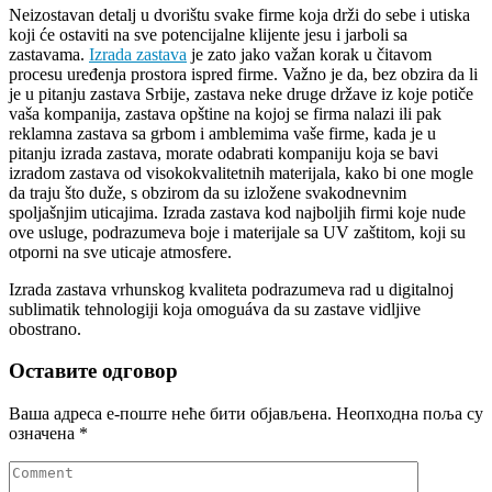
Neizostavan detalj u dvorištu svake firme koja drži do sebe i utiska
koji će ostaviti na sve potencijalne klijente jesu i jarboli sa
zastavama.
Izrada zastava
je zato jako važan korak u čitavom
procesu uređenja prostora ispred firme. Važno je da, bez obzira da li
je u pitanju zastava Srbije, zastava neke druge države iz koje potiče
vaša kompanija, zastava opštine na kojoj se firma nalazi ili pak
reklamna zastava sa grbom i amblemima vaše firme, kada je u
pitanju izrada zastava, morate odabrati kompaniju koja se bavi
izradom zastava od visokokvalitetnih materijala, kako bi one mogle
da traju što duže, s obzirom da su izložene svakodnevnim
spoljašnjim uticajima. Izrada zastava kod najboljih firmi koje nude
ove usluge, podrazumeva boje i materijale sa UV zaštitom, koji su
otporni na sve uticaje atmosfere.
Izrada zastava vrhunskog kvaliteta podrazumeva rad u digitalnoj
sublimatik tehnologiji koja omoguáva da su zastave vidljive
obostrano.
Оставите одговор
Ваша адреса е-поште неће бити објављена.
Неопходна поља су
означена
*
Comment