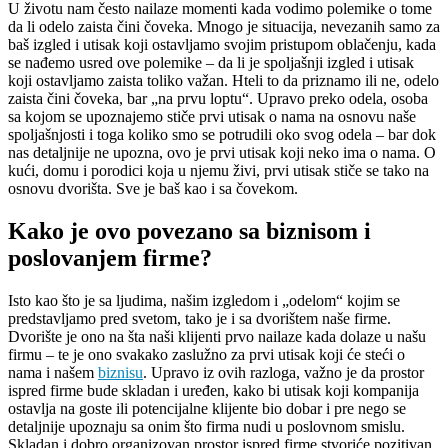
U životu nam često nailaze momenti kada vodimo polemike o tome
da li odelo zaista čini čoveka. Mnogo je situacija, nevezanih samo za
baš izgled i utisak koji ostavljamo svojim pristupom oblačenju, kada
se nađemo usred ove polemike – da li je spoljašnji izgled i utisak
koji ostavljamo zaista toliko važan. Hteli to da priznamo ili ne, odelo
zaista čini čoveka, bar „na prvu loptu“. Upravo preko odela, osoba
sa kojom se upoznajemo stiče prvi utisak o nama na osnovu naše
spoljašnjosti i toga koliko smo se potrudili oko svog odela – bar dok
nas detaljnije ne upozna, ovo je prvi utisak koji neko ima o nama. O
kući, domu i porodici koja u njemu živi, prvi utisak stiče se tako na
osnovu dvorišta. Sve je baš kao i sa čovekom.
Kako je ovo povezano sa biznisom i
poslovanjem firme?
Isto kao što je sa ljudima, našim izgledom i „odelom“ kojim se
predstavljamo pred svetom, tako je i sa dvorištem naše firme.
Dvorište je ono na šta naši klijenti prvo nailaze kada dolaze u našu
firmu – te je ono svakako zaslužno za prvi utisak koji će steći o
nama i našem
biznisu
. Upravo iz ovih razloga, važno je da prostor
ispred firme bude skladan i uređen, kako bi utisak koji kompanija
ostavlja na goste ili potencijalne klijente bio dobar i pre nego se
detaljnije upoznaju sa onim što firma nudi u poslovnom smislu.
Skladan i dobro organizovan prostor ispred firme stvoriće pozitivan