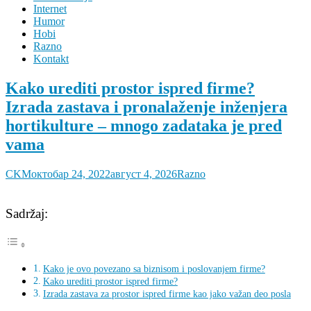
Internet
Humor
Hobi
Razno
Kontakt
Kako urediti prostor ispred firme?
Izrada zastava i pronalaženje inženjera
hortikulture – mnogo zadataka je pred
vama
CKM
октобар 24, 2022
август 4, 2026
Razno
Sadržaj:
Kako je ovo povezano sa biznisom i poslovanjem firme?
Kako urediti prostor ispred firme?
Izrada zastava za prostor ispred firme kao jako važan deo posla