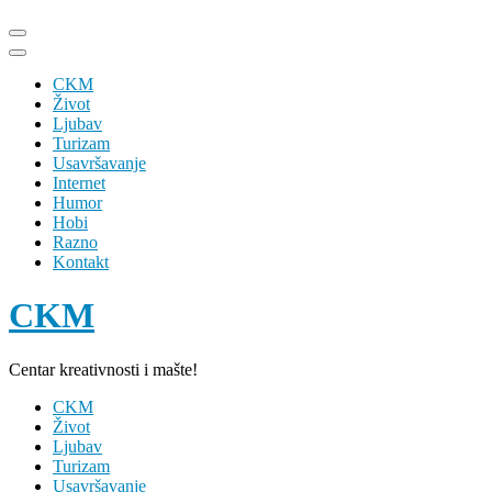
Skip
to
content
CKM
(Press
Život
Enter)
Ljubav
Turizam
Usavršavanje
Internet
Humor
Hobi
Razno
Kontakt
CKM
Centar kreativnosti i mašte!
CKM
Život
Ljubav
Turizam
Usavršavanje