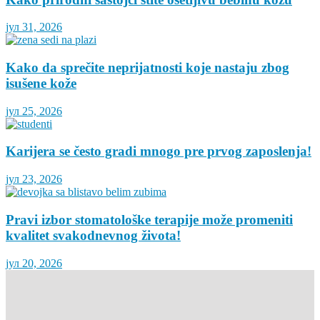
јул 31, 2026
Kako da sprečite neprijatnosti koje nastaju zbog
isušene kože
јул 25, 2026
Karijera se često gradi mnogo pre prvog zaposlenja!
јул 23, 2026
Pravi izbor stomatološke terapije može promeniti
kvalitet svakodnevnog života!
јул 20, 2026