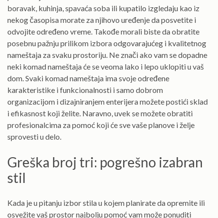
boravak, kuhinja, spavaća soba ili kupatilo izgledaju kao iz
nekog časopisa morate za njihovo uređenje da posvetite i
odvojite određeno vreme. Takođe morali biste da obratite
posebnu pažnju prilikom izbora odgovarajućeg i kvalitetnog
nameštaja za svaku prostoriju. Ne znači ako vam se dopadne
neki komad nameštaja će se veoma lako i lepo uklopiti u vaš
dom. Svaki komad nameštaja ima svoje određene
karakteristike i funkcionalnosti i samo dobrom
organizacijom i dizajniranjem enterijera možete postići sklad
i efikasnost koji želite. Naravno, uvek se možete obratiti
profesionalcima za pomoć koji će sve vaše planove i želje
sprovesti u delo.
Greška broj tri: pogrešno izabran
stil
Kada je u pitanju izbor stila u kojem planirate da opremite ili
osvežite vaš prostor najbolju pomoć vam može ponuditi