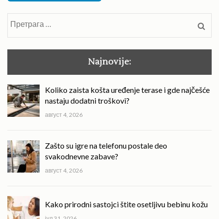
Претрага
за:
Najnovije:
Koliko zaista košta uređenje terase i gde najčešće
nastaju dodatni troškovi?
август 4, 2026
Zašto su igre na telefonu postale deo
svakodnevne zabave?
август 4, 2026
Kako prirodni sastojci štite osetljivu bebinu kožu
јул 31, 2026