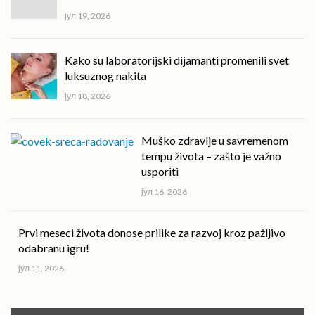
јул 19, 2026
Kako su laboratorijski dijamanti promenili svet
luksuznog nakita
јул 18, 2026
Muško zdravlje u savremenom
tempu života – zašto je važno
usporiti
јул 16, 2026
Prvi meseci života donose prilike za razvoj kroz pažljivo
odabranu igru!
јул 11, 2026