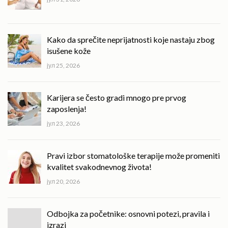
Kako da sprečite neprijatnosti koje nastaju zbog
isušene kože
јул 25, 2026
Karijera se često gradi mnogo pre prvog
zaposlenja!
јул 23, 2026
Pravi izbor stomatološke terapije može promeniti
kvalitet svakodnevnog života!
јул 20, 2026
Odbojka za početnike: osnovni potezi, pravila i
izrazi