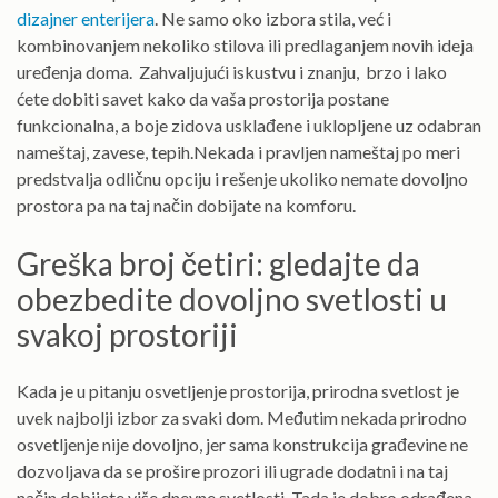
dizajner enterijera
. Ne samo oko izbora stila, već i
kombinovanjem nekoliko stilova ili predlaganjem novih ideja
uređenja doma.
Zahvaljujući iskustvu i znanju,
brzo i lako
ćete dobiti savet kako da vaša prostorija postane
funkcionalna, a boje zidova usklađene i uklopljene uz odabran
nameštaj, zavese, tepih.Nekada i pravljen nameštaj po meri
predstvalja odličnu opciju i rešenje ukoliko nemate dovoljno
prostora pa na taj način dobijate na komforu.
Greška broj četiri: gledajte da
obezbedite dovoljno svetlosti u
svakoj prostoriji
Kada je u pitanju osvetljenje prostorija, prirodna svetlost je
uvek najbolji izbor za svaki dom. Međutim nekada prirodno
osvetljenje nije dovoljno, jer sama konstrukcija građevine ne
dozvoljava da se prošire prozori ili ugrade dodatni i na taj
način dobijete više dnevne svetlosti. Tada je dobro odrađena