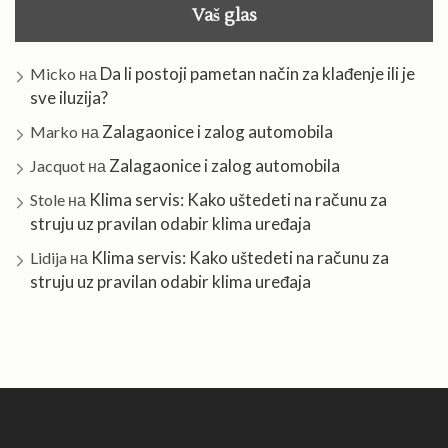
Vaš glas
Da li postoji pametan način za klađenje ili je
Micko
на
sve iluzija?
Zalagaonice i zalog automobila
Marko
на
Zalagaonice i zalog automobila
Jacquot
на
Klima servis: Kako uštedeti na računu za
Stole
на
struju uz pravilan odabir klima uređaja
Klima servis: Kako uštedeti na računu za
Lidija
на
struju uz pravilan odabir klima uređaja