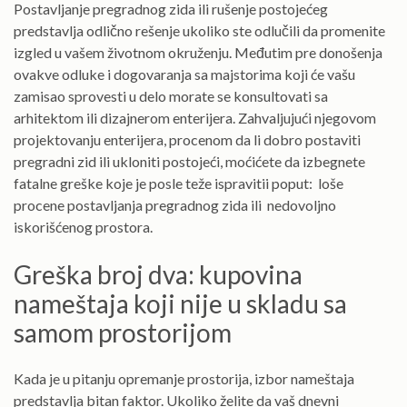
Postavljanje pregradnog zida ili rušenje postojećeg
predstavlja odlično rešenje ukoliko ste odlučili da promenite
izgled u vašem životnom okruženju. Međutim pre donošenja
ovakve odluke i dogovaranja sa majstorima koji će vašu
zamisao sprovesti u delo morate se konsultovati sa
arhitektom ili dizajnerom enterijera. Zahvaljujući njegovom
projektovanju enterijera, procenom da li dobro postaviti
pregradni zid ili ukloniti postojeći, moćićete da izbegnete
fatalne greške koje je posle teže ispravitii poput:
loše
procene postavljanja pregradnog zida ili
nedovoljno
iskorišćenog prostora.
Greška broj dva: kupovina
nameštaja koji nije u skladu sa
samom prostorijom
Kada je u pitanju opremanje prostorija, izbor nameštaja
predstavlja bitan faktor. Ukoliko želite da vaš dnevni