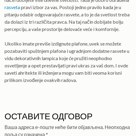
rasveta
pravi izbor za vas. Postoji jedno pravilo kada je u
pitanju odabir odgovarajuće rasvete, a to je da svetlost treba
da dolazi iz tri različita pravca. Na taj način dobijate bolju
percepciju, a vaše prostorije delovaće veće i komfornije.
Ukoliko imate previše izdignute plafone, uvek se možete
pozabaviti spuštnjem plafona i ugradnjom dodatne rasvete u
vidu dekorativnih lampica koje će pružiti neophodno
osvetljenje a opet prestavljati pravi ukras za vaš dom. I ovde
saveti ahritekte ili inženjera mogu vam biti veoma korisni
prilikom izvođenje ovakvih radova.
ОСТАВИТЕ ОДГОВОР
Ваша адреса е-поште неће бити објављена.
Неопходна
поља су означена
*