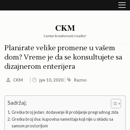
Skip
to
content
(Press
CKM
Enter)
Centar kreativnosti i mašte!
Planirate velike promene u vašem
dom? Vreme je da se konsultujete sa
dizajnerom enterijera
CKM
јун 10, 2020
Razno
Sadržaj:
Greška broj jedan: dodavanje ili probijanje pregradnog zida
Greška broj dva: kupovina nameštaja koji nije u skladu sa
samom prostorijom