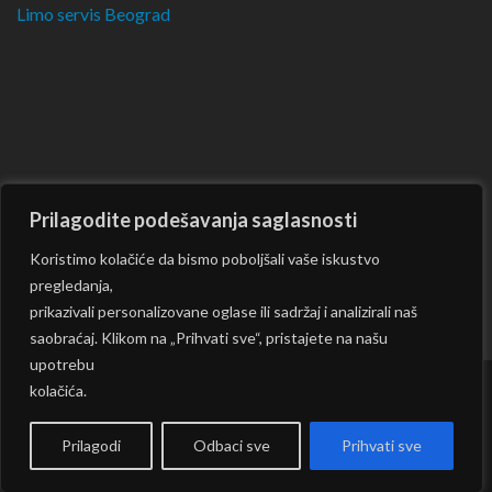
Limo servis Beograd
Prilagodite podešavanja saglasnosti
Koristimo kolačiće da bismo poboljšali vaše iskustvo
pregledanja,
prikazivali personalizovane oglase ili sadržaj i analizirali naš
saobraćaj. Klikom na „Prihvati sve“, pristajete na našu
upotrebu
kolačića.
Copyright © 2026
CKM
| Rara Journal by:
Rara Theme
|
Powered by:
WordPress
|
Prilagodi
Odbaci sve
Prihvati sve