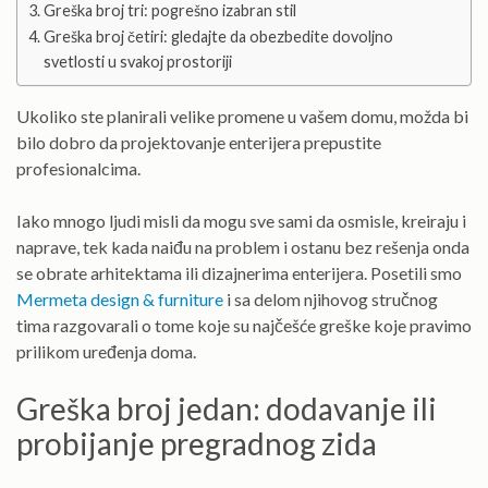
Greška broj tri: pogrešno izabran stil
Greška broj četiri: gledajte da obezbedite dovoljno
svetlosti u svakoj prostoriji
Ukoliko ste planirali velike promene u vašem domu, možda bi
bilo dobro da projektovanje enterijera prepustite
profesionalcima.
Iako mnogo ljudi misli da mogu sve sami da osmisle, kreiraju i
naprave, tek kada naiđu na problem i ostanu bez rešenja onda
se obrate arhitektama ili dizajnerima enterijera. Posetili smo
Mermeta design & furniture
i sa delom njihovog stručnog
tima razgovarali o tome koje su najčešće greške koje pravimo
prilikom uređenja doma.
Greška broj jedan: dodavanje ili
probijanje pregradnog zida