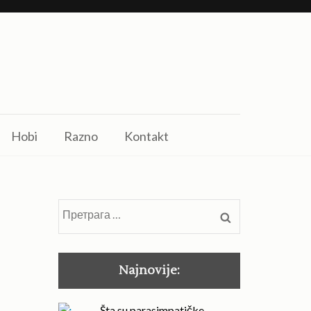
Hobi
Razno
Kontakt
Претрага
за:
Najnovije:
Šta su parasimpatičke