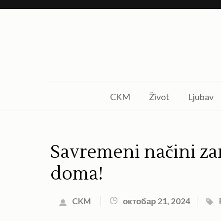
Skip
to
content
(Press
Enter)
CKM
Život
Ljubav
Savremeni načini za
doma!
CKM
октобар 21, 2024