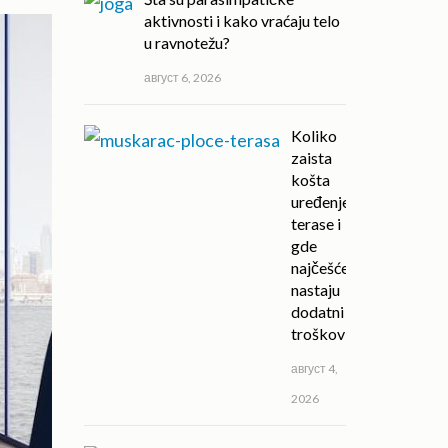
aktivnosti i kako vraćaju telo
u ravnotežu?
август 6, 2026
Koliko
zaista
košta
uređenje
terase i
gde
najčešće
nastaju
dodatni
troškovi?
август 4,
2026