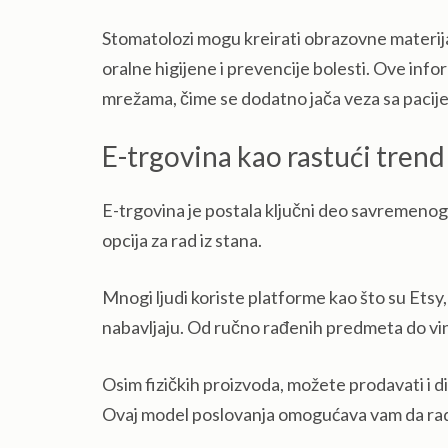
Stomatolozi mogu kreirati obrazovne materija
oralne higijene i prevencije bolesti. Ove inf
mrežama, čime se dodatno jača veza sa pacij
E-trgovina kao rastući trend
E-trgovina je postala ključni deo savremenog
opcija za rad iz stana.
Mnogi ljudi koriste platforme kao što su Etsy,
nabavljaju. Od ručno rađenih predmeta do vin
Osim fizičkih proizvoda, možete prodavati i di
Ovaj model poslovanja omogućava vam da radi