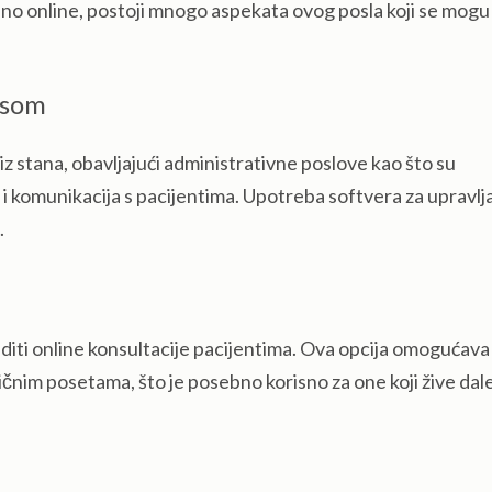
no online, postoji mnogo aspekata ovog posla koji se mogu
ksom
 stana, obavljajući administrativne poslove kao što su
 i komunikacija s pacijentima. Upotreba softvera za upravlj
.
iti online konsultacije pacijentima. Ova opcija omogućava
čnim posetama, što je posebno korisno za one koji žive dalek