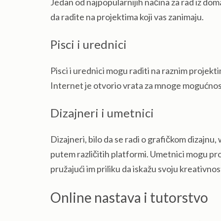
Jedan od najpopularnijih načina za rad iz dom
da radite na projektima koji vas zanimaju.
Pisci i urednici
Pisci i urednici mogu raditi na raznim projekti
Internet je otvorio vrata za mnoge mogućnosti
Dizajneri i umetnici
Dizajneri, bilo da se radi o grafičkom dizajnu
putem različitih platformi. Umetnici mogu prod
pružajući im priliku da iskažu svoju kreativnos
Online nastava i tutorstvo