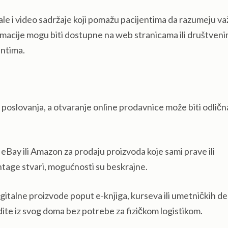
le i video sadržaje koji pomažu pacijentima da razumeju v
ormacije mogu biti dostupne na web stranicama ili društven
entima.
 poslovanja, a otvaranje online prodavnice može biti odličn
 eBay ili Amazon za prodaju proizvoda koje sami prave ili
tage stvari, mogućnosti su beskrajne.
gitalne proizvode poput e-knjiga, kurseva ili umetničkih de
te iz svog doma bez potrebe za fizičkom logistikom.