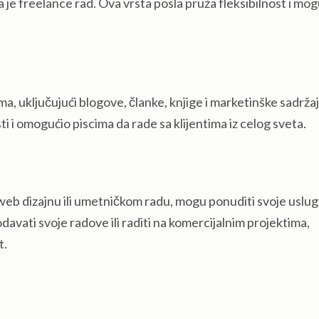
a je freelance rad. Ova vrsta posla pruža fleksibilnost i mo
ma, uključujući blogove, članke, knjige i marketinške sadržaj
 i omogućio piscima da rade sa klijentima iz celog sveta.
, web dizajnu ili umetničkom radu, mogu ponuditi svoje uslu
avati svoje radove ili raditi na komercijalnim projektima,
t.