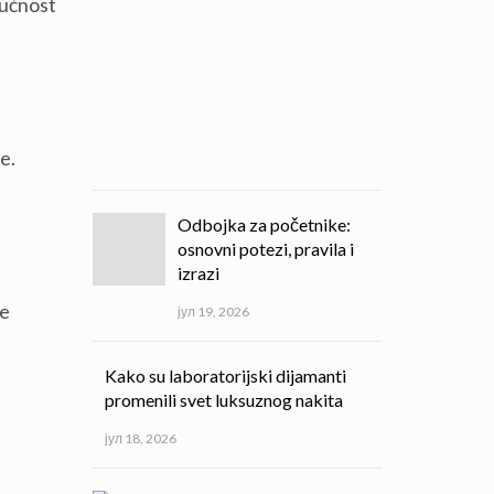
gućnost
kvalitet
svakodnevnog
života!
јул
20,
e.
2026
Odbojka za početnike:
osnovni potezi, pravila i
izrazi
ge
јул 19, 2026
Kako su laboratorijski dijamanti
promenili svet luksuznog nakita
јул 18, 2026