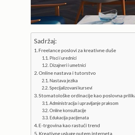
Sadržaj:
Freelance poslovi za kreativne duše
Pisci i urednici
Dizajneri i umetnici
Online nastava i tutorstvo
Nastava jezika
Specijalizovani kursevi
Stomatološke ordinacije kao poslovna prilika
Administracija i upravljanje praksom
Online konsultacije
Edukacija pacijenata
E-trgovina kao rastući trend
Kreativne usluge putem interneta