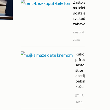
Zašto su igre
na telefonu
postale deo
svakodnevne
zabave?
август 4,
2026
Kako
prirodni
sastojci
štite
osetljivu
bebinu
kožu
јул 31,
2026