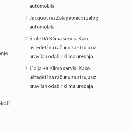
automobila
Jacquot
на
Zalagaonice i zalog
automobila
Stole
на
Klima servis: Kako
uštedeti na računu za struju uz
anje
pravilan odabir klima uređaja
Lidija
на
Klima servis: Kako
uštedeti na računu za struju uz
pravilan odabir klima uređaja
o ili