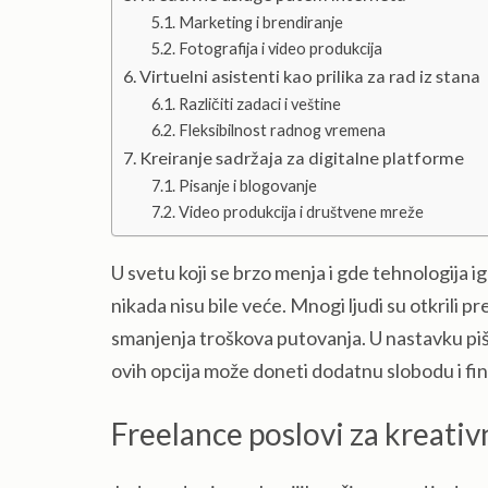
Marketing i brendiranje
Fotografija i video produkcija
Virtuelni asistenti kao prilika za rad iz stana
Različiti zadaci i veštine
Fleksibilnost radnog vremena
Kreiranje sadržaja za digitalne platforme
Pisanje i blogovanje
Video produkcija i društvene mreže
U svetu koji se brzo menja i gde tehnologija 
nikada nisu bile veće. Mnogi ljudi su otkrili 
smanjenja troškova putovanja. U nastavku piš
ovih opcija može doneti dodatnu slobodu i fin
Freelance poslovi za kreati