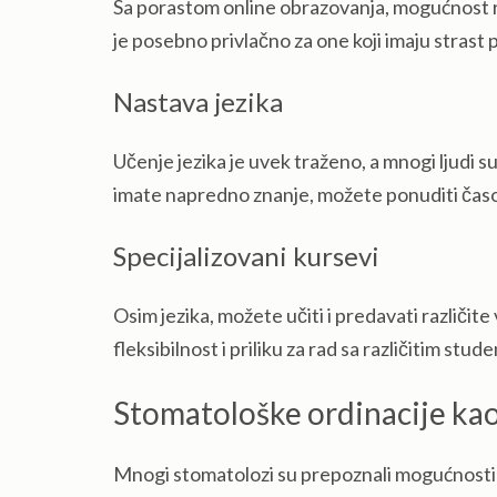
Sa porastom online obrazovanja, mogućnost rad
je posebno privlačno za one koji imaju strast
Nastava jezika
Učenje jezika je uvek traženo, a mnogi ljudi su 
imate napredno znanje, možete ponuditi časo
Specijalizovani kursevi
Osim jezika, možete učiti i predavati različit
fleksibilnost i priliku za rad sa različitim stud
Stomatološke ordinacije kao 
Mnogi stomatolozi su prepoznali mogućnosti