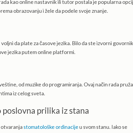
a kao online nastavnik ili tutor postala je popularna opci
 prema obrazovanju i žele da podele svoje znanje.
voljni da plate za časove jezika. Bilo da ste izvorni govornik 
ve jezika putem online platformi.
e veštine, od muzike do programiranja. Ovaj način rada pruža
entima iz celog sveta.
poslovna prilika iz stana
 otvaranja
stomatološke ordinacije
u svom stanu. Iako se