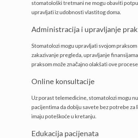
stomatološki tretmani ne mogu obaviti potpu
upravljati iz udobnosti vlastitog doma.
Administracija i upravljanje pra
Stomatolozi mogu upravljati svojom praksom iz
zakazivanje pregleda, upravljanje finansijama
praksom može značajno olakšati ove procese
Online konsultacije
Uz porast telemedicine, stomatolozi mogu nud
pacijentima da dobiju savete bez potrebe za li
imaju poteškoće u kretanju.
Edukacija pacijenata