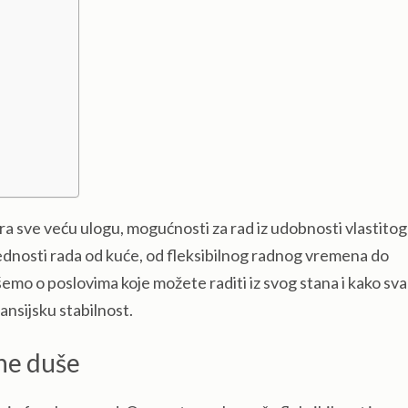
igra sve veću ulogu, mogućnosti za rad iz udobnosti vlastito
prednosti rada od kuće, od fleksibilnog radnog vremena do
emo o poslovima koje možete raditi iz svog stana i kako sv
ansijsku stabilnost.
vne duše