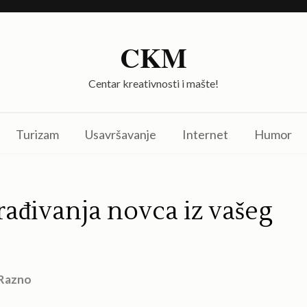
CKM
Centar kreativnosti i mašte!
Turizam
Usavršavanje
Internet
Humor
rađivanja novca iz vašeg
Razno