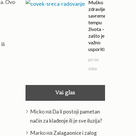
ja. Ovo
Muško
zdravlje u
savremenom
tempu
života –
zašto je
važno
ili
usporiti
јул 16,
2026
Vaš glas
Micko
на
Da li postoji pametan
način za klađenje ili je sve iluzija?
Marko
на
Zalagaonice i zalog