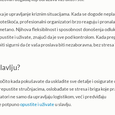
a je upravljanje kriznim situacijama. Kada se dogode nepl
poteškoća, profesionalni organizatori brzo reaguju i pronal
smetano. Njihova fleksibilnost i sposobnost donošenja odlu
stite i uživate, znajući da je sve pod kontrolom. Kada pre
i sigurni da će vaša proslava biti nezaboravna, bez stresa 
lavlju?
ročito kada pokušavate da uskladite sve detalje i osigurate
epustite stručnjacima, oslobađate se stresa i briga koje pr
atori ne samo da upravljaju logistikom, već i predviđaju
se potpuno
opustite i uživate
u slavlju.