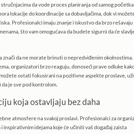
e stručnjacima da vode proces planiranja od samog početka
bora lokacije do koordinacije sa dobavljačima, dok vi možet
iska. Profesionalci imaju znanje i iskustvo da brzo rešavaju
menama, što vam omogućava da budete sigurni da će slavlje
a znači da ne morate brinuti o nepredviđenim okolnostima.
ema, organizatori brzo reaguju, donoseći prave odluke kako
možete ostati fokusirani na pozitivne aspekte proslave, uži
i da je sve pod kontrolom.
iju koja ostavljaju bez daha
ebne atmosfere na svakoj proslavi. Profesionalci za organiz
 inspirativnim idejama koje će učiniti vaš događaj zaista