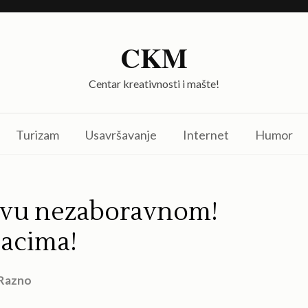
CKM
Centar kreativnosti i mašte!
Turizam
Usavršavanje
Internet
Humor
lavu nezaboravnom!
jacima!
Razno