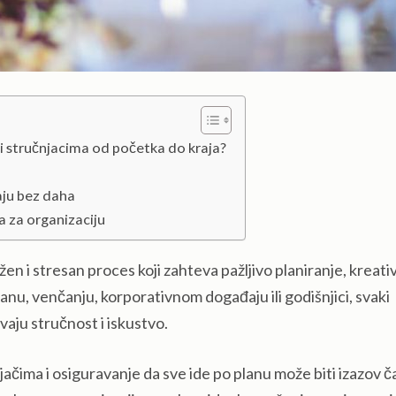
i stručnjacima od početka do kraja?
aju bez daha
 za organizaciju
en i stresan proces koji zahteva pažljivo planiranje, kreativ
danu, venčanju, korporativnom događaju ili godišnjici, svaki
vaju stručnost i iskustvo.
jačima i osiguravanje da sve ide po planu može biti izazov ča