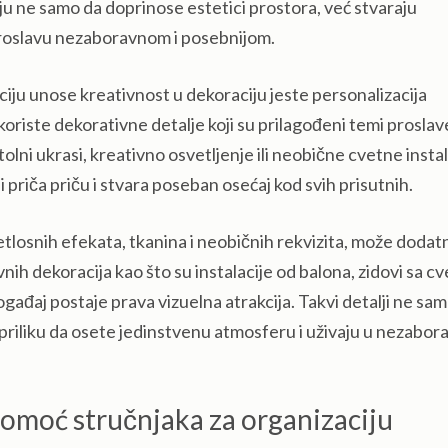
u ne samo da doprinose estetici prostora, već stvaraju
proslavu nezaboravnom i posebnijom.
ciju unose kreativnost u dekoraciju jeste personalizacija
riste dekorativne detalje koji su prilagođeni temi proslave
lni ukrasi, kreativno osvetljenje ili neobične cvetne instal
priča priču i stvara poseban osećaj kod svih prisutnih.
tlosnih efekata, tkanina i neobičnih rekvizita, može dodat
vnih dekoracija kao što su instalacije od balona, zidovi sa cv
ogađaj postaje prava vizuelna atrakcija. Takvi detalji ne sa
 priliku da osete jedinstvenu atmosferu i uživaju u nezabo
omoć stručnjaka za organizaciju