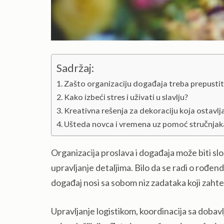
Sadržaj:
Zašto organizaciju događaja treba prepustit
Kako izbeći stres i uživati u slavlju?
Kreativna rešenja za dekoraciju koja ostavlj
Ušteda novca i vremena uz pomoć stručnjaka
Organizacija proslava i događaja može biti slož
upravljanje detaljima. Bilo da se radi o rođen
događaj nosi sa sobom niz zadataka koji zahte
Upravljanje logistikom, koordinacija sa dobavl