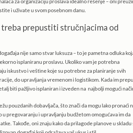
onalaca za organizaciju proslava idealno rešenje – oni preuz
stite i uživate u svom posebnom danu.
 treba prepustiti stručnjacima od
ogađaja nije samo stvar luksuza – to je pametna odluka ko
rekorno isplaniranu proslavu. Ukoliko vam je potrebna
maju iskustvo i veštine koje su potrebne za planiranje svih
racije, do upravljanja vremenom i logistikom. Kada im prepu
talj biti pažljivo isplaniran i izveden na najbolji mogući nači
ežu pouzdanih dobavljača, što znači da mogu lako pronaći n
tvo u pregovaranju i upravljanju budžetom omogućava im da
atke. Takođe, oni znaju kako da prilagode planove u skladu 
izovan događaj koji odražava vaš ukus i stil.