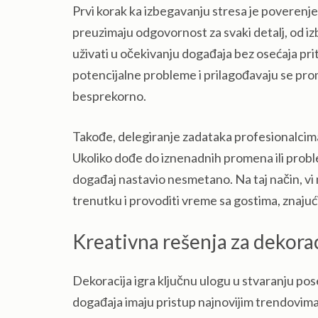
Prvi korak ka izbegavanju stresa je poverenj
preuzimaju odgovornost za svaki detalj, od iz
uživati u očekivanju događaja bez osećaja prit
potencijalne probleme i prilagođavaju se pro
besprekorno.
Takođe, delegiranje zadataka profesionalcim
Ukoliko dođe do iznenadnih promena ili probl
događaj nastavio nesmetano. Na taj način, vi 
trenutku i provoditi vreme sa gostima, znajuć
Kreativna rešenja za dekorac
Dekoracija igra ključnu ulogu u stvaranju pos
događaja imaju pristup najnovijim trendovima i