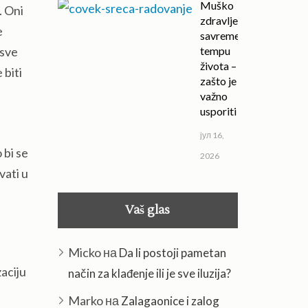
Muško
. Oni
zdravlje u
e
savremenom
tempu
 sve
života –
 biti
zašto je
važno
usporiti
јул 16,
 bi se
2026
vati u
Vaš glas
Micko
на
Da li postoji pametan
aciju
način za klađenje ili je sve iluzija?
Marko
на
Zalagaonice i zalog