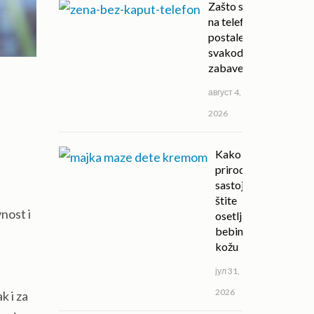
Zašto su igre
na telefonu
postale deo
svakodnevne
zabave?
август 4,
2026
Kako
prirodni
sastojci
štite
nost i
osetljivu
bebinu
kožu
јул 31,
2026
k i za