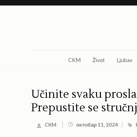
Skip
to
content
(Press
Enter)
CKM
Život
Ljubav
Učinite svaku pros
Prepustite se stručn
CKM
октобар 11, 2024