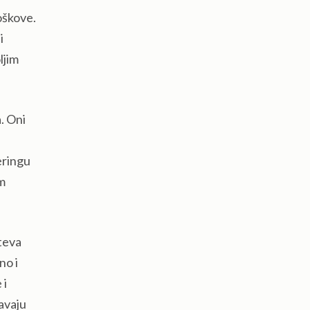
oškove.
i
ljim
. Oni
eringu
am
teva
no i
 i
šavaju