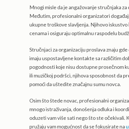
Mnogi misle da je angažovanje stručnjaka za 
Međutim, profesionalni organizatori događaj
ukupne troškove slavljenja. Njihovo iskustvo
cenama i osiguraju optimalnu raspodelu budž
Stručnjaci za organizaciju proslava znaju gde
imaju uspostavljene kontakte sa različitim do
pogodnosti koje nisu dostupne prosečnom kupcu
ili muzičkoj podršci, njihova sposobnost da p
pomoći da uštedite značajnu sumu novca.
Osim što štede novac, profesionalni organiza
mnogo istraživanja, donošenja odluka i koordi
oduzeti vam više sati nego što ste očekivali.
pružaju vam mogućnost da se fokusirate na
u