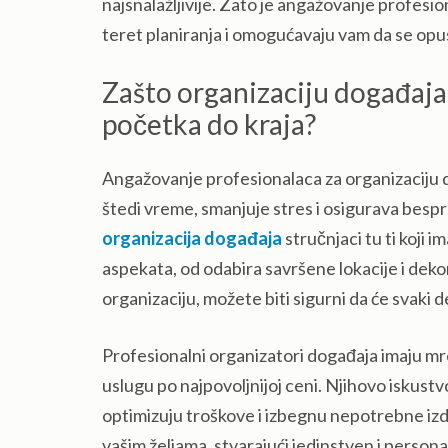
najsnalažljivije. Zato je angažovanje profesi
teret planiranja i omogućavaju vam da se opu
Zašto organizaciju događaja
početka do kraja?
Angažovanje profesionalaca za organizaciju d
štedi vreme, smanjuje stres i osigurava besp
organizacija događaja
stručnjaci tu ti koji i
aspekata, od odabira savršene lokacije i deko
organizaciju, možete biti sigurni da će svaki de
Profesionalni organizatori događaja imaju mr
uslugu po najpovoljnijoj ceni. Njihovo iskus
optimizuju troškove i izbegnu nepotrebne izd
vašim željama, stvarajući jedinstven i personal