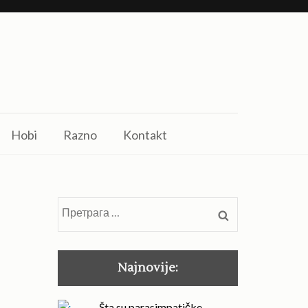
Hobi
Razno
Kontakt
Претрага
за:
Najnovije:
Šta su parasimpatičke