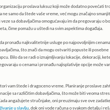
organizaciju proslava luksuz koji može dodatno povećati tr
a ne samo da štede vaše vreme, već mogu značajno smanjit
 i veze sa dobavljačima omogućavaju im da pregovaraju o bo
eta, čime pomažu u uštedi na svim aspektima događaja.
 da pronađu najkvalitetnije usluge po najpovoljnijim cenama
bavljačima, što znači da mogu ostvariti popuste ili posebne
. Bilo da se radi o iznajmljivanju lokacije, dekoraciji, ket
regovaraju o cenama i pronađu najisplativije opcije može v
tori vam štede i dragoceno vreme. Planiranje proslave zah
nacije sa različitim dobavljačima, što može biti veoma stres
 Kada angažujete stručnjake, oni preuzimaju sve ove zadatke
živanje u slavlju
, dok oni vode računa o svakom detalju i re