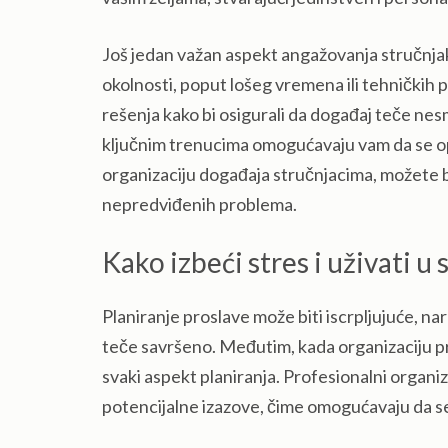
Još jedan važan aspekt angažovanja stručnjak
okolnosti, poput lošeg vremena ili tehničkih 
rešenja kako bi osigurali da događaj teče ne
ključnim trenucima omogućavaju vam da se opu
organizaciju događaja stručnjacima, možete bit
nepredviđenih problema.
Kako izbeći stres i uživati u s
Planiranje proslave može biti iscrpljujuće, na
teče savršeno. Međutim, kada organizaciju pr
svaki aspekt planiranja. Profesionalni organiz
potencijalne izazove, čime omogućavaju da 