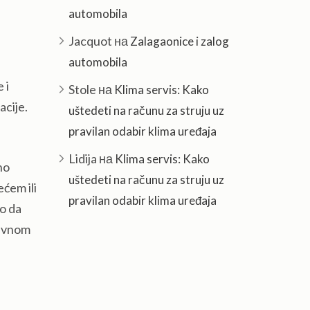
automobila
Jacquot
на
Zalagaonice i zalog
automobila
 i
Stole
на
Klima servis: Kako
acije.
uštedeti na računu za struju uz
pravilan odabir klima uređaja
Lidija
на
Klima servis: Kako
no
uštedeti na računu za struju uz
ećem ili
pravilan odabir klima uređaja
mo da
ravnom