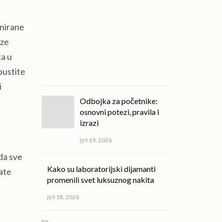
kvalitet
svakodnevnog
života!
anirane
aze
јул
ka u
20,
pustite
2026
i
Odbojka za početnike:
osnovni potezi, pravila i
izrazi
јул 19, 2026
 da sve
Kako su laboratorijski dijamanti
ate
promenili svet luksuznog nakita
јул 18, 2026