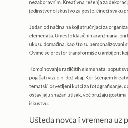
nezaboravnim. Kreativna rešenja za dekoracij
jedinstveno iskustvo za goste, čineći svaku 
Jedan od načina na koji stručnjaci za organiza
elemenata. Umesto klasičnih aranžmana, oni ko
ukusu domaćina, kao što su personalizovani sto
Ovime se prostor transformiše u ambijent koji 
Kombinovanje različitih elemenata, poput sve
pojačati vizuelni doživljaj. Korišćenjem kreati
tematski osvetljeni kutci za fotografisanje, d
ostavljaju snažan utisak, već pružaju gostima
iskustvu.
Ušteda novca i vremena uz p