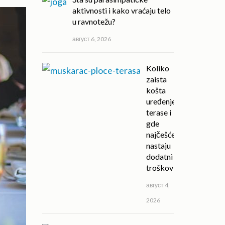
aktivnosti i kako vraćaju telo
u ravnotežu?
август 6, 2026
Koliko
zaista
košta
uređenje
terase i
gde
najčešće
nastaju
dodatni
troškovi?
август 4,
2026