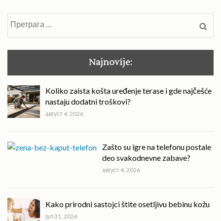
Претрага
за:
Najnovije:
Koliko zaista košta uređenje terase i gde najčešće
nastaju dodatni troškovi?
август 4, 2026
Zašto su igre na telefonu postale
deo svakodnevne zabave?
август 4, 2026
Kako prirodni sastojci štite osetljivu bebinu kožu
јул 31, 2026