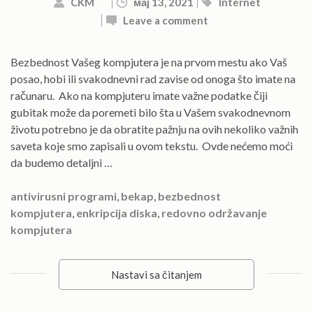
CKM
мај 13, 2021
Internet
Leave a comment
Bezbednost Vašeg kompjutera je na prvom mestu ako Vaš
posao, hobi ili svakodnevni rad zavise od onoga što imate na
računaru. Ako na kompjuteru imate važne podatke čiji
gubitak može da poremeti bilo šta u Vašem svakodnevnom
životu potrebno je da obratite pažnju na ovih nekoliko važnih
saveta koje smo zapisali u ovom tekstu. Ovde nećemo moći
da budemo detaljni …
antivirusni programi
,
bekap
,
bezbednost
kompjutera
,
enkripcija diska
,
redovno održavanje
kompjutera
Nastavi sa čitanjem