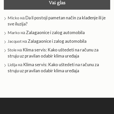
Vaš glas
Da li postoji pametan način za klađenje ili je
Micko
на
sve iluzija?
Zalagaonice i zalog automobila
Marko
на
Zalagaonice i zalog automobila
Jacquot
на
Klima servis: Kako uštedeti na računu za
Stole
на
struju uz pravilan odabir klima uređaja
Klima servis: Kako uštedeti na računu za
Lidija
на
struju uz pravilan odabir klima uređaja