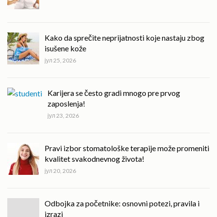
Kako da sprečite neprijatnosti koje nastaju zbog
isušene kože
јул 25, 2026
Karijera se često gradi mnogo pre prvog
zaposlenja!
јул 23, 2026
Pravi izbor stomatološke terapije može promeniti
kvalitet svakodnevnog života!
јул 20, 2026
Odbojka za početnike: osnovni potezi, pravila i
izrazi