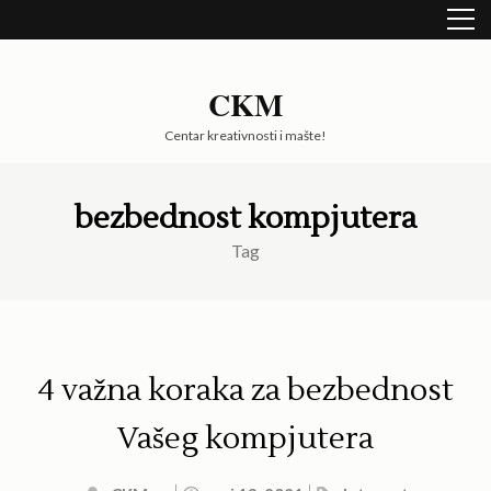
Skip
to
content
(Press
CKM
Enter)
Centar kreativnosti i mašte!
bezbednost kompjutera
Tag
4 važna koraka za bezbednost
Vašeg kompjutera