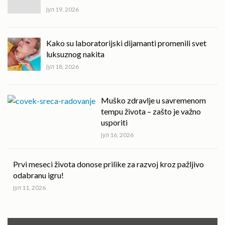
јул 19, 2026
Kako su laboratorijski dijamanti promenili svet
luksuznog nakita
јул 18, 2026
Muško zdravlje u savremenom
tempu života – zašto je važno
usporiti
јул 16, 2026
Prvi meseci života donose prilike za razvoj kroz pažljivo
odabranu igru!
јул 11, 2026