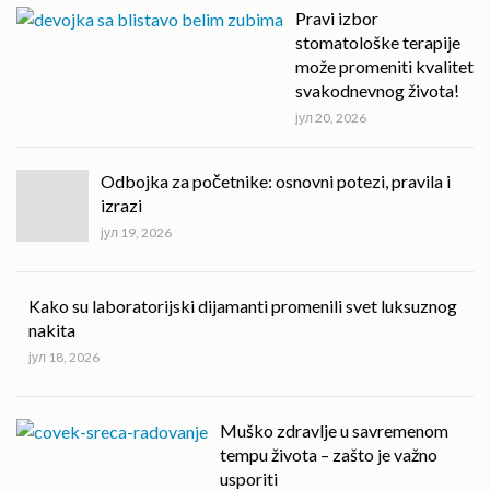
Pravi izbor
stomatološke terapije
može promeniti kvalitet
svakodnevnog života!
јул 20, 2026
Odbojka za početnike: osnovni potezi, pravila i
izrazi
јул 19, 2026
Kako su laboratorijski dijamanti promenili svet luksuznog
nakita
јул 18, 2026
Muško zdravlje u savremenom
tempu života – zašto je važno
usporiti