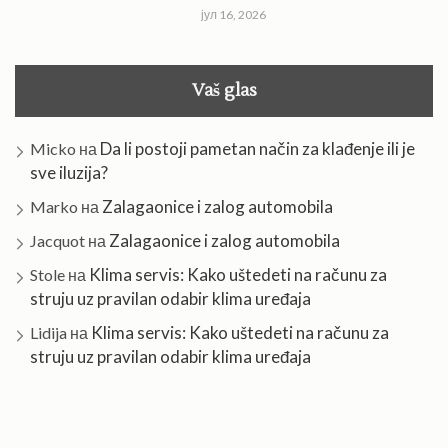
јул 16, 2026
Vaš glas
Da li postoji pametan način za klađenje ili je
Micko
на
sve iluzija?
Zalagaonice i zalog automobila
Marko
на
Zalagaonice i zalog automobila
Jacquot
на
Klima servis: Kako uštedeti na računu za
Stole
на
struju uz pravilan odabir klima uređaja
Klima servis: Kako uštedeti na računu za
Lidija
на
struju uz pravilan odabir klima uređaja