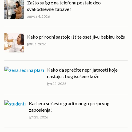
Zašto su igre na telefonu postale deo
svakodnevne zabave?
август 4, 2026
Kako prirodni sastojci štite osetljivu bebinu kožu
јул 31, 2026
Kako da sprečite neprijatnosti koje
nastaju zbog isušene kože
јул 25, 2026
Karijera se često gradi mnogo pre prvog
zaposlenja!
јул 23, 2026