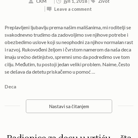
CKM
јул 1, 2018
Život
Leave a comment
Preplavljeni ljubavlju prema našim mališanima, mi roditelji se
svakodnevno trudimo da zadovoljimo sve njihove potrebe i
obezbedimo uslove koji su neophodni za njihov normalan rast
i razvoj. Rukovođeni željom i čvrstom namerom da naša deca
imaju srećno detinjstvo, spremni smo da podredimo sve tom
cilju. Međutim, tu postoji jedan veliki problem. Naime, često
se dešava da detetu priskačemo u pomoć …
Deca
Nastavi sa čitanjem