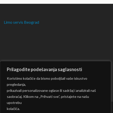
Limo servis Beograd
Prilagodite podešavanja saglasnosti
Koristimo kolačiće da bismo poboljšali vaše iskustvo
pregledanja,
prikazivali personalizovane oglase ili sadržaj i analizirali naš
saobraćaj. Klikom na „Prihvati sve“, pristajete na našu
upotrebu
kolačića.