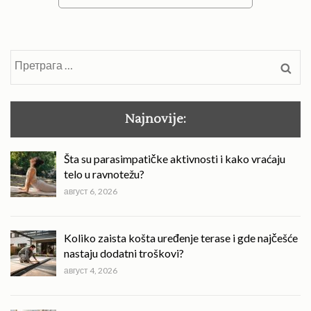
Претрага
за:
Najnovije:
Šta su parasimpatičke aktivnosti i kako vraćaju
telo u ravnotežu?
август 6, 2026
Koliko zaista košta uređenje terase i gde najčešće
nastaju dodatni troškovi?
август 4, 2026