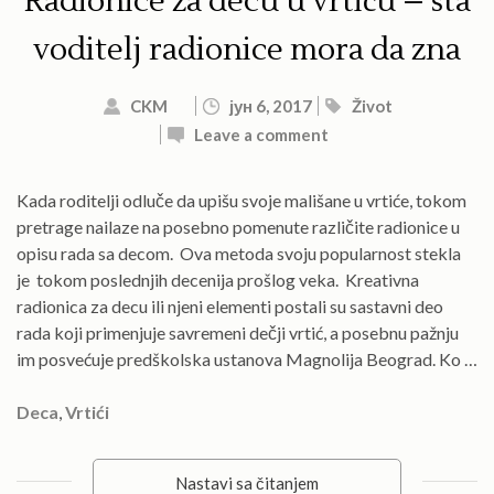
Radionice za decu u vrtiću – šta
voditelj radionice mora da zna
CKM
јун 6, 2017
Život
Leave a comment
Kada roditelji odluče da upišu svoje mališane u vrtiće, tokom
pretrage nailaze na posebno pomenute različite radionice u
opisu rada sa decom. Ova metoda svoju popularnost stekla
je tokom poslednjih decenija prošlog veka. Kreativna
radionica za decu ili njeni elementi postali su sastavni deo
rada koji primenjuje savremeni dečji vrtić, a posebnu pažnju
im posvećuje predškolska ustanova Magnolija Beograd. Ko …
Deca
,
Vrtići
Nastavi sa čitanjem