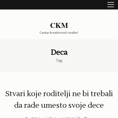
Skip
to
content
(Press
CKM
Enter)
Centar kreativnosti i mašte!
Deca
Tag
Stvari koje roditelji ne bi trebali
da rade umesto svoje dece