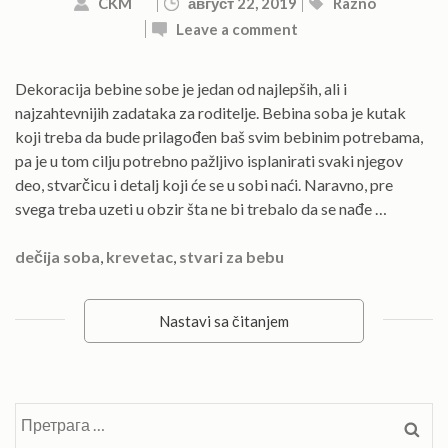
CKM
август 22, 2019
Razno
Leave a comment
Dekoracija bebine sobe je jedan od najlepših, ali i
najzahtevnijih zadataka za roditelje. Bebina soba je kutak
koji treba da bude prilagođen baš svim bebinim potrebama,
pa je u tom cilju potrebno pažljivo isplanirati svaki njegov
deo, stvarčicu i detalj koji će se u sobi naći. Naravno, pre
svega treba uzeti u obzir šta ne bi trebalo da se nađe …
dečija soba
,
krevetac
,
stvari za bebu
Nastavi sa čitanjem
Претрага
за: