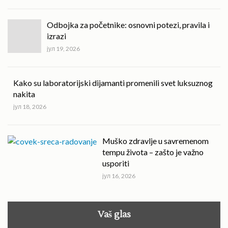
Odbojka za početnike: osnovni potezi, pravila i
izrazi
јул 19, 2026
Kako su laboratorijski dijamanti promenili svet luksuznog
nakita
јул 18, 2026
Muško zdravlje u savremenom
tempu života – zašto je važno
usporiti
јул 16, 2026
Vaš glas