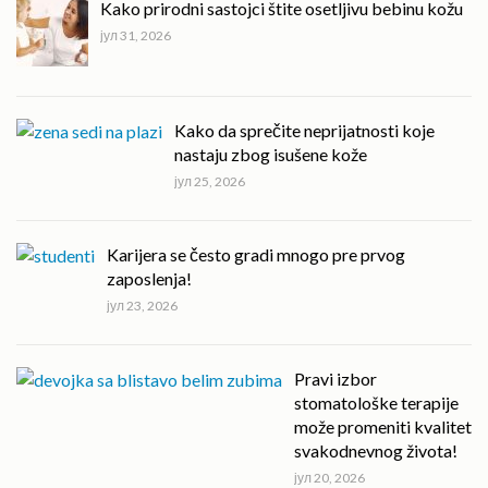
Kako prirodni sastojci štite osetljivu bebinu kožu
јул 31, 2026
Kako da sprečite neprijatnosti koje
nastaju zbog isušene kože
јул 25, 2026
Karijera se često gradi mnogo pre prvog
zaposlenja!
јул 23, 2026
Pravi izbor
stomatološke terapije
može promeniti kvalitet
svakodnevnog života!
јул 20, 2026