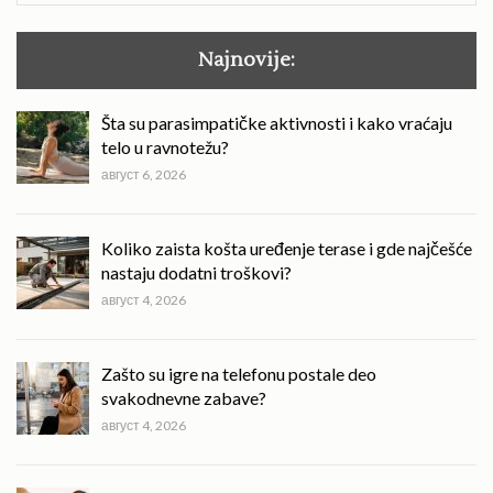
Najnovije:
Šta su parasimpatičke aktivnosti i kako vraćaju
telo u ravnotežu?
август 6, 2026
Koliko zaista košta uređenje terase i gde najčešće
nastaju dodatni troškovi?
август 4, 2026
Zašto su igre na telefonu postale deo
svakodnevne zabave?
август 4, 2026