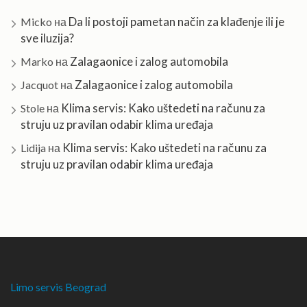
Da li postoji pametan način za klađenje ili je
Micko
на
sve iluzija?
Zalagaonice i zalog automobila
Marko
на
Zalagaonice i zalog automobila
Jacquot
на
Klima servis: Kako uštedeti na računu za
Stole
на
struju uz pravilan odabir klima uređaja
Klima servis: Kako uštedeti na računu za
Lidija
на
struju uz pravilan odabir klima uređaja
Limo servis Beograd