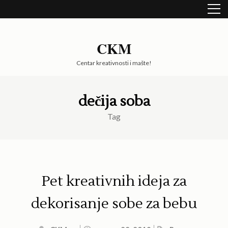
Skip
to
content
(Press
CKM
Enter)
Centar kreativnosti i mašte!
dečija soba
Tag
Pet kreativnih ideja za
dekorisanje sobe za bebu