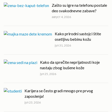
Zašto su igre na telefonu postale
deo svakodnevne zabave?
август 4, 2026
Kako prirodni sastojci štite
osetljivu bebinu kožu
јул 31, 2026
Kako da sprečite neprijatnosti koje
nastaju zbog isušene kože
јул 25, 2026
Karijera se često gradi mnogo pre prvog
zaposlenja!
јул 23, 2026