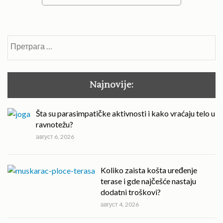
Претрага
за:
Najnovije:
Šta su parasimpatičke aktivnosti i kako vraćaju telo u
ravnotežu?
август 6, 2026
Koliko zaista košta uređenje
terase i gde najčešće nastaju
dodatni troškovi?
август 4, 2026