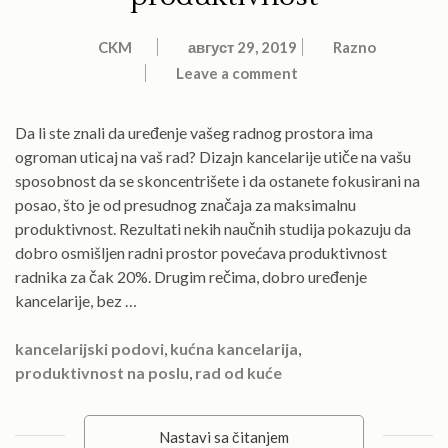
CKM
август 29, 2019
Razno
Leave a comment
Da li ste znali da uređenje vašeg radnog prostora ima
ogroman uticaj na vaš rad? Dizajn kancelarije utiče na vašu
sposobnost da se skoncentrišete i da ostanete fokusirani na
posao, što je od presudnog značaja za maksimalnu
produktivnost. Rezultati nekih naučnih studija pokazuju da
dobro osmišljen radni prostor povećava produktivnost
radnika za čak 20%. Drugim rečima, dobro uređenje
kancelarije, bez …
kancelarijski podovi
,
kućna kancelarija
,
produktivnost na poslu
,
rad od kuće
Nastavi sa čitanjem