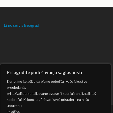
Limo servis Beograd
Prilagodite podešavanja saglasnosti
Koristimo kolačiće da bismo poboljšali vaše iskustvo
pregledanja,
prikazivali personalizovane oglase ili sadržaj i analizirali naš
saobraćaj. Klikom na „Prihvati sve“, pristajete na našu
upotrebu
kolačića.