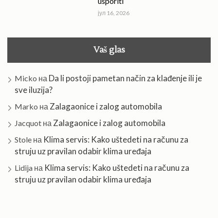
usporiti
јул 16, 2026
Vaš glas
Da li postoji pametan način za klađenje ili je
Micko
на
sve iluzija?
Zalagaonice i zalog automobila
Marko
на
Zalagaonice i zalog automobila
Jacquot
на
Klima servis: Kako uštedeti na računu za
Stole
на
struju uz pravilan odabir klima uređaja
Klima servis: Kako uštedeti na računu za
Lidija
на
struju uz pravilan odabir klima uređaja