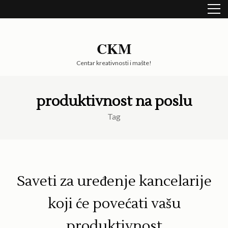
Skip
to
content
(Press
CKM
Enter)
Centar kreativnosti i mašte!
produktivnost na poslu
Tag
Saveti za uređenje kancelarije
koji će povećati vašu
produktivnost