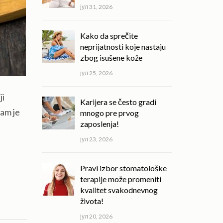
јул 31, 2026
Kako da sprečite
neprijatnosti koje nastaju
zbog isušene kože
јул 25, 2026
ji
Karijera se često gradi
nam je
mnogo pre prvog
zaposlenja!
јул 23, 2026
Pravi izbor stomatološke
terapije može promeniti
kvalitet svakodnevnog
života!
јул 20, 2026