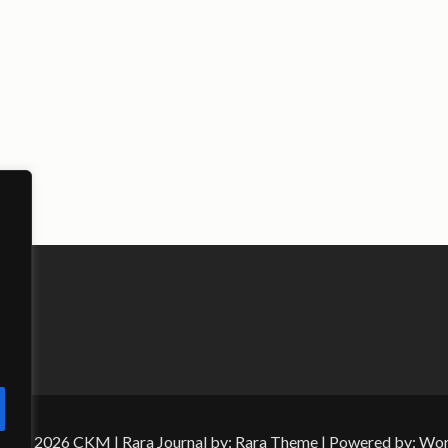
ht © 2026
CKM
| Rara Journal by:
Rara Theme
| Powered by:
Wor