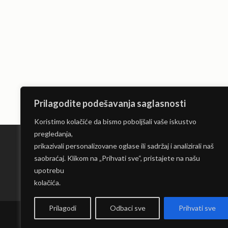
Prilagodite podešavanja saglasnosti
Koristimo kolačiće da bismo poboljšali vaše iskustvo
pregledanja,
prikazivali personalizovane oglase ili sadržaj i analizirali naš
saobraćaj. Klikom na „Prihvati sve“, pristajete na našu
Limo servis Beograd
upotrebu
kolačića.
Prilagodi
Odbaci sve
Prihvati sve
Copyrig