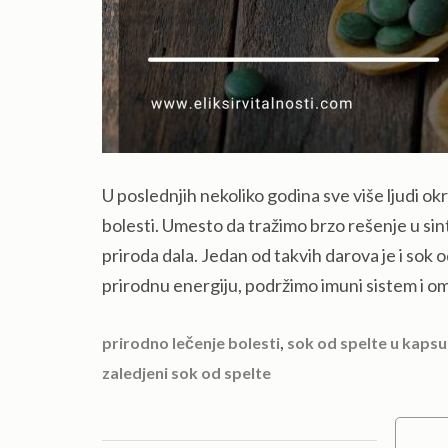
U poslednjih nekoliko godina sve više ljudi ok
bolesti. Umesto da tražimo brzo rešenje u si
priroda dala. Jedan od takvih darova je i sok
prirodnu energiju, podržimo imuni sistem i 
,
prirodno lečenje bolesti
sok od spelte u kaps
zaledjeni sok od spelte