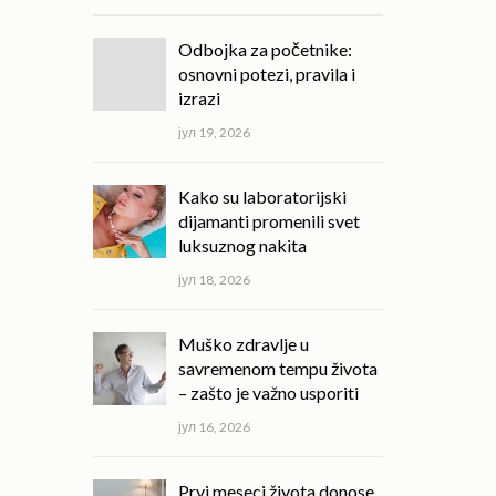
Odbojka za početnike:
osnovni potezi, pravila i
izrazi
јул 19, 2026
Kako su laboratorijski
dijamanti promenili svet
luksuznog nakita
јул 18, 2026
Muško zdravlje u
savremenom tempu života
– zašto je važno usporiti
јул 16, 2026
Prvi meseci života donose