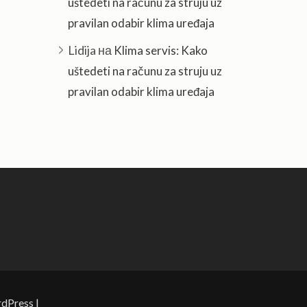
uštedeti na računu za struju uz
pravilan odabir klima uređaja
Lidija
на
Klima servis: Kako
uštedeti na računu za struju uz
pravilan odabir klima uređaja
dPress
|