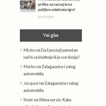
prilike za razvoj kroz
pažljivo odabranu igru!
јул 11, 2026
Vaš glas
Micko
на
Da li postoji pametan
način za klađenje ili je sve iluzija?
Marko
на
Zalagaonice i zalog
automobila
Jacquot
на
Zalagaonice i zalog
automobila
Stole
на
Klima servis: Kako