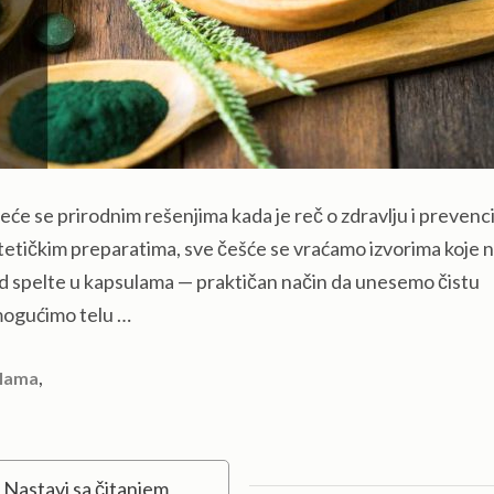
reće se prirodnim rešenjima kada je reč o zdravlju i prevenci
ntetičkim preparatima, sve češće se vraćamo izvorima koje 
 od spelte u kapsulama — praktičan način da unesemo čistu
omogućimo telu …
,
ulama
Nastavi sa čitanjem