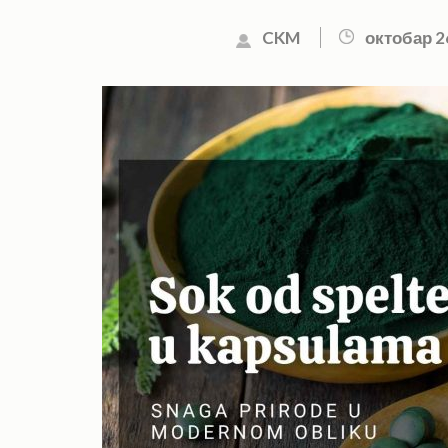
CKM
октобар 2