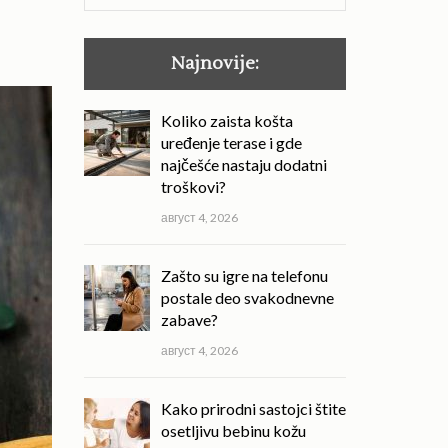
за:
Najnovije:
Koliko zaista košta
uređenje terase i gde
najčešće nastaju dodatni
troškovi?
август 4, 2026
Zašto su igre na telefonu
postale deo svakodnevne
zabave?
август 4, 2026
Kako prirodni sastojci štite
osetljivu bebinu kožu