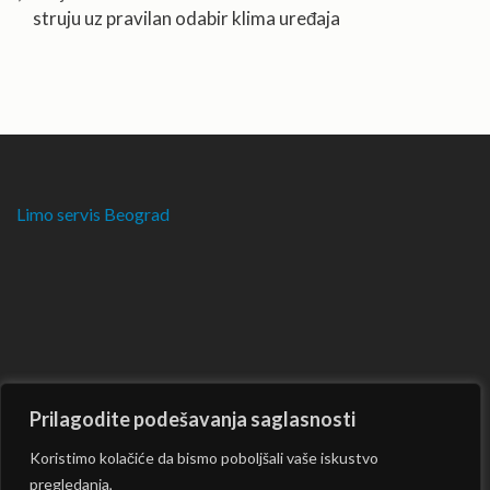
struju uz pravilan odabir klima uređaja
Limo servis Beograd
Prilagodite podešavanja saglasnosti
Koristimo kolačiće da bismo poboljšali vaše iskustvo
pregledanja,