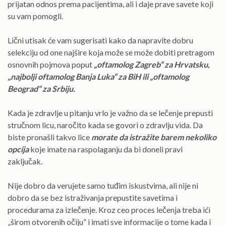
prijatan odnos prema pacijentima, ali i daje prave savete koji
su vam pomogli.
Lični utisak će vam sugerisati kako da napravite dobru
selekciju od one najšire koja može se može dobiti pretragom
osnovnih pojmova poput
„oftamolog Zagreb“ za Hrvatsku,
„najbolji oftamolog Banja Luka“ za BiH ili „oftamolog
Beograd“ za Srbiju.
Kada je zdravlje u pitanju vrlo je važno da se lečenje prepusti
stručnom licu, naročito kada se govori o zdravlju vida. Da
biste pronašli takvo lice
morate da istražite barem nekoliko
opcija
koje imate na raspolaganju da bi doneli pravi
zaključak.
Nije dobro da verujete samo tuđim iskustvima, ali nije ni
dobro da se bez istraživanja prepustite savetima i
procedurama za izlečenje. Kroz ceo proces lečenja treba ići
„širom otvorenih očiju“ i imati sve informacije o tome kada i