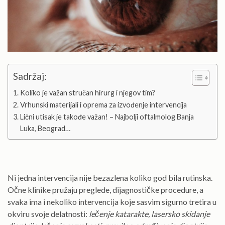
Sadržaj:
Koliko je važan stručan hirurg i njegov tim?
Vrhunski materijali i oprema za izvođenje intervencija
Lični utisak je takođe važan! – Najbolji oftalmolog Banja
Luka, Beograd…
Ni jedna intervencija nije bezazlena koliko god bila rutinska.
Očne klinike pružaju preglede, dijagnostičke procedure, a
svaka ima i nekoliko intervencija koje sasvim sigurno tretira u
okviru svoje delatnosti:
lečenje katarakte, lasersko skidanje