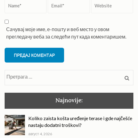
Name
*
Email
*
Website
Сачувај моје име, е-пошту и веб место у овом
прегледачу веба за следећи пут када коментаришем.
Претрага
за:
Najnovije:
Koliko zaista košta uređenje terase i gde najčešće
nastaju dodatni troškovi?
август 4, 2026