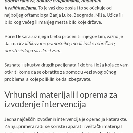
dobrih radova, dokaze o diplomama, dodatnim
kvalifikacijama
. To je vaš deo posla i to se očekuje od
najboljeg oftamologa Banja Luke, Beograda, Niša, Užica ili
bilo kog većeg ili manjeg mesta bilo koje države.
Pored lekara, uz njega treba proceniti i njegov tim, važno je
da ima
kvalifikovane pomoćnike, medicinske tehničare,
anesteziologa sa iskustvom
…
Saznate i iskustva drugih pacijenata, i dobra i loša koja će vam
otkriti kome da se obratite za pomoć u vezi svog očnog
problema, a koje poliklinike da izbegavate.
Vrhunski materijali i oprema za
izvođenje intervencija
Jedna najčešćih izvođenih intervencija je operacija katarakte.
Za nju, primera radi, se koriste i aparati i veštački materijal