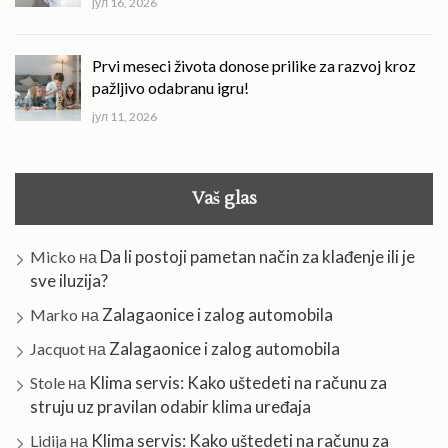
јул 16, 2026
Prvi meseci života donose prilike za razvoj kroz
pažljivo odabranu igru!
јул 11, 2026
Vaš glas
Da li postoji pametan način za klađenje ili je
Micko
на
sve iluzija?
Zalagaonice i zalog automobila
Marko
на
Zalagaonice i zalog automobila
Jacquot
на
Klima servis: Kako uštedeti na računu za
Stole
на
struju uz pravilan odabir klima uređaja
Klima servis: Kako uštedeti na računu za
Lidija
на