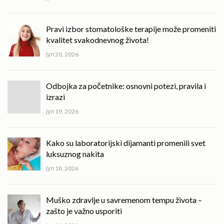
Pravi izbor stomatološke terapije može promeniti
kvalitet svakodnevnog života!
јул 20, 2026
Odbojka za početnike: osnovni potezi, pravila i
izrazi
јул 19, 2026
Kako su laboratorijski dijamanti promenili svet
luksuznog nakita
јул 18, 2026
Muško zdravlje u savremenom tempu života –
zašto je važno usporiti