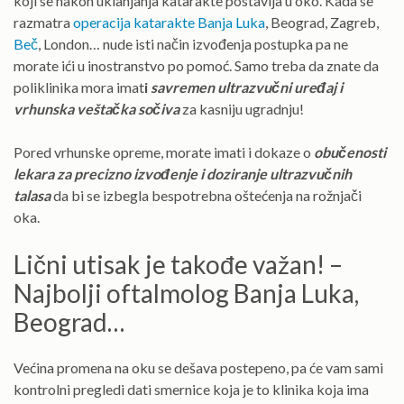
koji se nakon uklanjanja katarakte postavlja u oko. Kada se
razmatra
operacija katarakte Banja Luka
, Beograd, Zagreb,
Beč
, London… nude isti način izvođenja postupka pa ne
morate ići u inostranstvo po pomoć. Samo treba da znate da
poliklinika mora imat
i
savremen ultrazvučni uređaj i
vrhunska veštačka sočiva
za kasniju ugradnju!
Pored vrhunske opreme, morate imati i dokaze o
obučenosti
lekara za precizno izvođenje i doziranje ultrazvučnih
talasa
da bi se izbegla bespotrebna oštećenja na rožnjači
oka.
Lični utisak je takođe važan! –
Najbolji oftalmolog Banja Luka,
Beograd…
Većina promena na oku se dešava postepeno, pa će vam sami
kontrolni pregledi dati smernice koja je to klinika koja ima