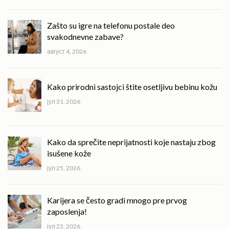
Zašto su igre na telefonu postale deo
svakodnevne zabave?
август 4, 2026
Kako prirodni sastojci štite osetljivu bebinu kožu
јул 31, 2026
Kako da sprečite neprijatnosti koje nastaju zbog
isušene kože
јул 25, 2026
Karijera se često gradi mnogo pre prvog
zaposlenja!
јул 23, 2026