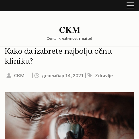
Skip
to
content
(Press
CKM
Enter)
Centar kreativnosti i mašte!
Kako da izabrete najbolju očnu
kliniku?
CKM
децембар 14, 2021
Zdravlje