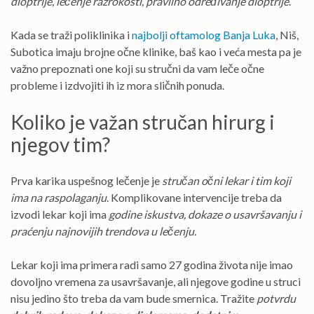
dioptrije, lečenje razrokosti, pravilno određivanje dioptrije
.
Kada se traži poliklinika i
najbolji oftamolog Banja Luka
, Niš,
Subotica imaju brojne očne klinike, baš kao i veća mesta pa je
važno prepoznati one koji su stručni da vam leče očne
probleme i izdvojiti ih iz mora sličnih ponuda.
Koliko je važan stručan hirurg i
njegov tim?
Prva karika uspešnog lečenje je
stručan očni lekar i tim koji
ima na raspolaganju
. Komplikovane intervencije treba da
izvodi lekar koji ima
godine iskustva, dokaze o usavršavanju i
praćenju najnovijih trendova u lečenju.
Lekar koji ima primera radi samo 27 godina života nije imao
dovoljno vremena za usavršavanje, ali njegove godine u struci
nisu jedino što treba da vam bude smernica. Tražite
potvrdu