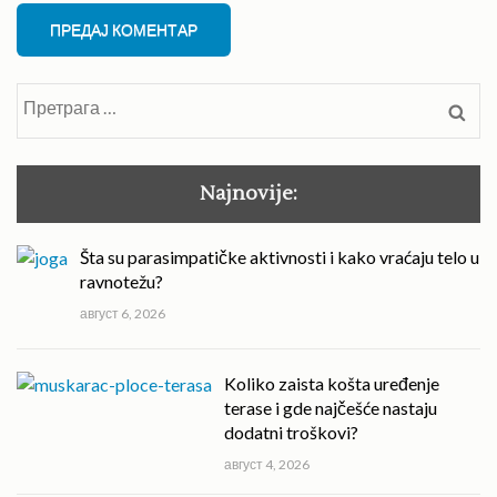
Претрага
за:
Najnovije:
Šta su parasimpatičke aktivnosti i kako vraćaju telo u
ravnotežu?
август 6, 2026
Koliko zaista košta uređenje
terase i gde najčešće nastaju
dodatni troškovi?
август 4, 2026