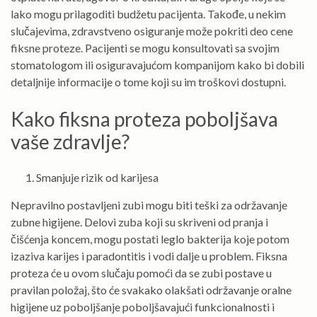
lako mogu prilagoditi budžetu pacijenta. Takođe, u nekim
slučajevima, zdravstveno osiguranje može pokriti deo cene
fiksne proteze. Pacijenti se mogu konsultovati sa svojim
stomatologom ili osiguravajućom kompanijom kako bi dobili
detaljnije informacije o tome koji su im troškovi dostupni.
Kako fiksna proteza poboljšava
vaše zdravlje?
Smanjuje rizik od karijesa
Nepravilno postavljeni zubi mogu biti teški za održavanje
zubne higijene. Delovi zuba koji su skriveni od pranja i
čišćenja koncem, mogu postati leglo bakterija koje potom
izaziva karijes i paradontitis i vodi dalje u problem. Fiksna
proteza će u ovom slučaju pomoći da se zubi postave u
pravilan položaj, što će svakako olakšati održavanje oralne
higijene uz poboljšanje poboljšavajući funkcionalnosti i