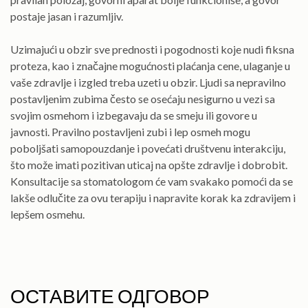
postaje jasan i razumljiv.
Uzimajući u obzir sve prednosti i pogodnosti koje nudi fiksna
proteza, kao i značajne mogućnosti plaćanja cene, ulaganje u
vaše zdravlje i izgled treba uzeti u obzir. Ljudi sa nepravilno
postavljenim zubima često se osećaju nesigurno u vezi sa
svojim osmehom i izbegavaju da se smeju ili govore u
javnosti. Pravilno postavljeni zubi i lep osmeh mogu
poboljšati samopouzdanje i povećati društvenu interakciju,
što može imati pozitivan uticaj na opšte zdravlje i dobrobit.
Konsultacije sa stomatologom će vam svakako pomoći da se
lakše odlučite za ovu terapiju i napravite korak ka zdravijem i
lepšem osmehu.
ОСТАВИТЕ ОДГОВОР