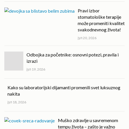
Pravi izbor
stomatološke terapije
može promeniti kvalitet
svakodnevnog života!
јул 20, 2026
Odbojka za početnike: osnovni potezi, pravila i
izrazi
јул 19, 2026
Kako su laboratorijski dijamanti promenili svet luksuznog
nakita
јул 18, 2026
Muško zdravlje u savremenom
tempu života – zašto je važno