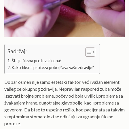
Sadržaj:
Šta je fiksna proteza i cena?
Kako fiksna proteza poboljšava vaše zdravlje?
Dobar osmeh nije samo estetski faktor, već i važan element
vašeg celokupnog zdravlja. Nepravilan raspored zuba može
izazvati brojne probleme, počev od bola u vilici, problema sa
žvakanjem hrane, dugotrajne glavobolje, kao i probleme sa
govorom. Da bi se to uspešno rešilo, kod pacijenata sa takvim
simptomima stomatolozi se odlučuju za ugradnju fiksne
proteze.