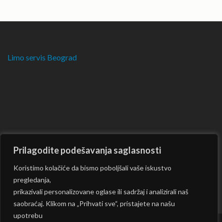
Limo servis Beograd
Prilagodite podešavanja saglasnosti
Koristimo kolačiće da bismo poboljšali vaše iskustvo
pregledanja,
prikazivali personalizovane oglase ili sadržaj i analizirali naš
saobraćaj. Klikom na „Prihvati sve“, pristajete na našu
upotrebu