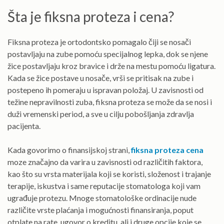
Šta je fiksna proteza i cena?
Fiksna proteza je ortodontsko pomagalo čiji se nosači
postavljaju na zube pomoću specijalnog lepka, dok se njene
žice postavljaju kroz bravice i drže na mestu pomoću ligatura.
Kada se žice postave u nosače, vrši se pritisak na zube i
postepeno ih pomeraju u ispravan položaj. U zavisnosti od
težine nepravilnosti zuba, fiksna proteza se može da se nosi i
duži vremenski period, a sve u cilju pobošljanja zdravlja
pacijenta.
Kada govorimo o finansijskoj strani,
fiksna proteza cena
moze značajno da varira u zavisnosti od različitih faktora,
kao što su vrsta materijala koji se koristi, složenost i trajanje
terapije, iskustva i same reputacije stomatologa koji vam
ugrađuje protezu. Mnoge stomatološke ordinacije nude
različite vrste plaćanja i mogućnosti finansiranja, poput
otplate na rate, ugovor o kreditu, ali i druge opcije koje se