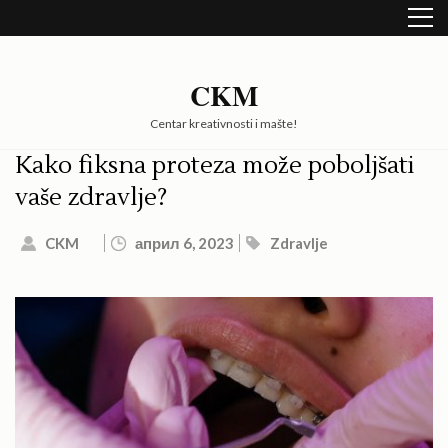
Skip
to
content
(Press
CKM
Enter)
Centar kreativnosti i mašte!
Kako fiksna proteza može poboljšati
vaše zdravlje?
CKM
април 6, 2023
Zdravlje