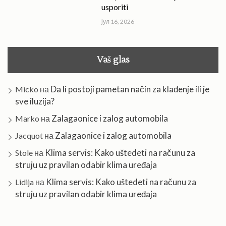
usporiti
јул 16, 2026
Vaš glas
Da li postoji pametan način za klađenje ili je
Micko
на
sve iluzija?
Zalagaonice i zalog automobila
Marko
на
Zalagaonice i zalog automobila
Jacquot
на
Klima servis: Kako uštedeti na računu za
Stole
на
struju uz pravilan odabir klima uređaja
Klima servis: Kako uštedeti na računu za
Lidija
на
struju uz pravilan odabir klima uređaja