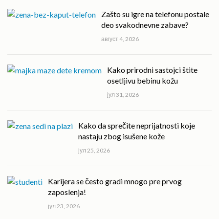
Zašto su igre na telefonu postale
deo svakodnevne zabave?
август 4, 2026
Kako prirodni sastojci štite
osetljivu bebinu kožu
јул 31, 2026
Kako da sprečite neprijatnosti koje
nastaju zbog isušene kože
јул 25, 2026
Karijera se često gradi mnogo pre prvog
zaposlenja!
јул 23, 2026