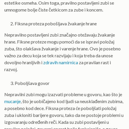
estetike osmeha. Osim toga, pravilno postavljeni zubi se
umnogome bolje čiste četkicom za zube i koncem.
Fiksna proteza pobošljava žvakanje hrane
Nepravilno postavljeni zubi značajno otežavaju žvakanje
hrane. Fiksne proteze mogu pomoći da se ispravi položaj
zuba, što olakšava žvakanje i varenje hrane. Ovo je posebno
važno za decu koja se tek razvijaju i koja treba da unose
dovoljno hranljivih i
zdravih namirnica
za pravilan rast i
razvoj.
Poboljšava govor
Nepravilni zubi mogu izazvati probleme u govoru, kao što je
mucanje
, što je uobičajeno kod ljudi sa neusklađenim zubima,
a posebno kod dece. Fiksna proteza će poboljšati položaj
zuba i ukloniti barijere govoru, tako da ne postoje problemi u
izgovaranju određenih reči. Kada su zubi postavljeni u
pravilan položaj, govorni aparat bolje funkcioniše, a govor