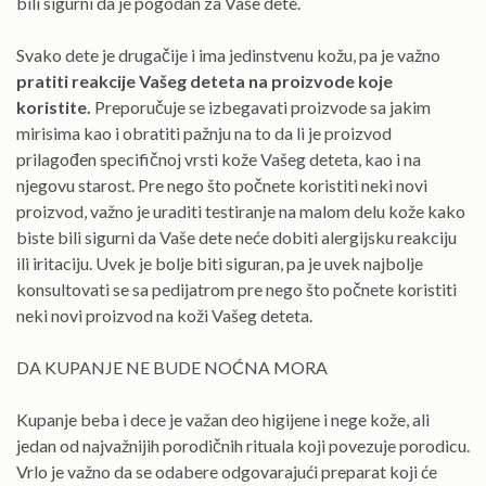
bili sigurni da je pogodan za Vaše dete.
Svako dete je drugačije i ima jedinstvenu kožu, pa je važno
pratiti reakcije Vašeg deteta na proizvode koje
koristite.
Preporučuje se izbegavati proizvode sa jakim
mirisima kao i obratiti pažnju na to da li je proizvod
prilagođen specifičnoj vrsti kože Vašeg deteta, kao i na
njegovu starost. Pre nego što počnete koristiti neki novi
proizvod, važno je uraditi testiranje na malom delu kože kako
biste bili sigurni da Vaše dete neće dobiti alergijsku reakciju
ili iritaciju. Uvek je bolje biti siguran, pa je uvek najbolje
konsultovati se sa pedijatrom pre nego što počnete koristiti
neki novi proizvod na koži Vašeg deteta.
DA KUPANJE NE BUDE NOĆNA MORA
Kupanje beba i dece je važan deo higijene i nege kože, ali
jedan od najvažnijih porodičnih rituala koji povezuje porodicu.
Vrlo je važno da se odabere odgovarajući preparat koji će