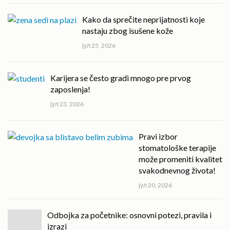
Kako da sprečite neprijatnosti koje
nastaju zbog isušene kože
јул 25, 2026
Karijera se često gradi mnogo pre prvog
zaposlenja!
јул 23, 2026
Pravi izbor
stomatološke terapije
može promeniti kvalitet
svakodnevnog života!
јул 20, 2026
Odbojka za početnike: osnovni potezi, pravila i
izrazi