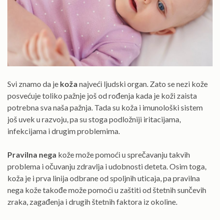
Svi znamo da je
koža
najveći ljudski organ. Zato se nezi kože
posvećuje toliko pažnje još od rođenja kada je koži zaista
potrebna sva naša pažnja. Tada su koža i imunološki sistem
još uvek u razvoju, pa su stoga podložniji iritacijama,
infekcijama i drugim problemima.
Pravilna nega
kože može pomoći u sprečavanju takvih
problema i očuvanju zdravlja i udobnosti deteta. Osim toga,
koža je i prva linija odbrane od spoljnih uticaja, pa pravilna
nega kože takođe može pomoći u zaštiti od štetnih sunčevih
zraka, zagađenja i drugih štetnih faktora iz okoline.