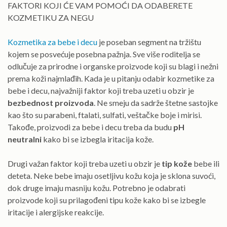
FAKTORI KOJI ĆE VAM POMOĆI DA ODABERETE
KOZMETIKU ZA NEGU
Kozmetika za bebe i decu
je poseban segment na tržištu
kojem se posvećuje posebna pažnja. Sve više roditelja se
odlučuje za prirodne i organske proizvode koji su blagi i nežni
prema koži najmlađih. Kada je u pitanju odabir kozmetike za
bebe i decu, najvažniji faktor koji treba uzeti u obzir je
bezbednost proizvoda
. Ne smeju da sadrže štetne sastojke
kao što su parabeni, ftalati, sulfati, veštačke boje i mirisi.
Takođe, proizvodi za bebe i decu treba da budu
pH
neutralni
kako bi se izbegla iritacija kože.
Drugi važan faktor koji treba uzeti u obzir je
tip kože
bebe ili
deteta. Neke bebe imaju osetljivu kožu koja je sklona suvoći,
dok druge imaju masniju kožu. Potrebno je odabrati
proizvode koji su prilagođeni tipu kože kako bi se izbegle
iritacije i alergijske reakcije.