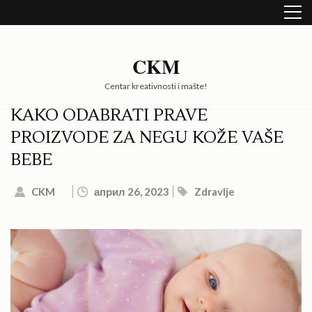
Skip
to
content
(Press
CKM
Enter)
Centar kreativnosti i mašte!
KAKO ODABRATI PRAVE
PROIZVODE ZA NEGU KOŽE VAŠE
BEBE
CKM
април 26, 2023
Zdravlje