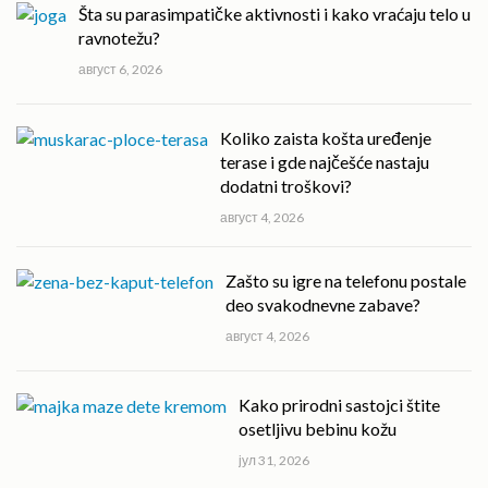
Šta su parasimpatičke aktivnosti i kako vraćaju telo u
ravnotežu?
август 6, 2026
Koliko zaista košta uređenje
terase i gde najčešće nastaju
dodatni troškovi?
август 4, 2026
Zašto su igre na telefonu postale
deo svakodnevne zabave?
август 4, 2026
Kako prirodni sastojci štite
osetljivu bebinu kožu
јул 31, 2026