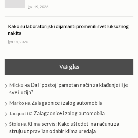
јул 19, 2026
Kako su laboratorijski dijamanti promenili svet luksuznog
nakita
јул 18, 2026
Vaš glas
Da li postoji pametan način za klađenje ili je
Micko
на
sve iluzija?
Zalagaonice i zalog automobila
Marko
на
Zalagaonice i zalog automobila
Jacquot
на
Klima servis: Kako uštedeti na računu za
Stole
на
struju uz pravilan odabir klima uređaja