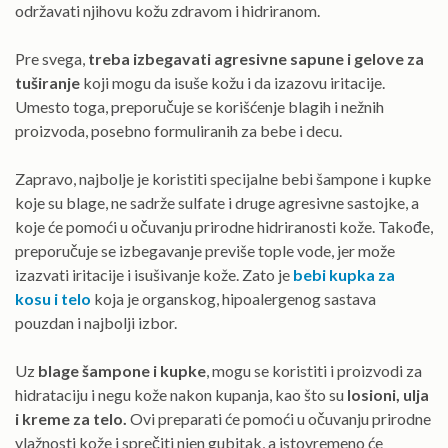
održavati njihovu kožu zdravom i hidriranom.
Pre svega,
treba izbegavati agresivne sapune i gelove za
tuširanje
koji mogu da isuše kožu i da izazovu iritacije.
Umesto toga, preporučuje se korišćenje blagih i nežnih
proizvoda, posebno formuliranih za bebe i decu.
Zapravo, najbolje je koristiti specijalne bebi šampone i kupke
koje su blage, ne sadrže sulfate i druge agresivne sastojke, a
koje će pomoći u očuvanju prirodne hidriranosti kože. Takođe,
preporučuje se izbegavanje previše tople vode, jer može
izazvati iritacije i isušivanje kože. Zato je
bebi kupka za
kosu i telo
koja je organskog, hipoalergenog sastava
pouzdan i najbolji izbor.
Uz
blage šampone i kupke
, mogu se koristiti i proizvodi za
hidrataciju i negu kože nakon kupanja, kao što su
losioni, ulja
i kreme za telo.
Ovi preparati će pomoći u očuvanju prirodne
vlažnosti kože i sprečiti njen gubitak, a istovremeno će