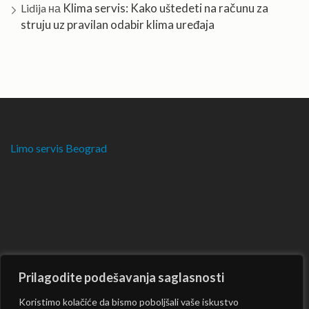
Klima servis: Kako uštedeti na računu za
Lidija
на
struju uz pravilan odabir klima uređaja
Limo servis Beograd
Prilagodite podešavanja saglasnosti
Koristimo kolačiće da bismo poboljšali vaše iskustvo