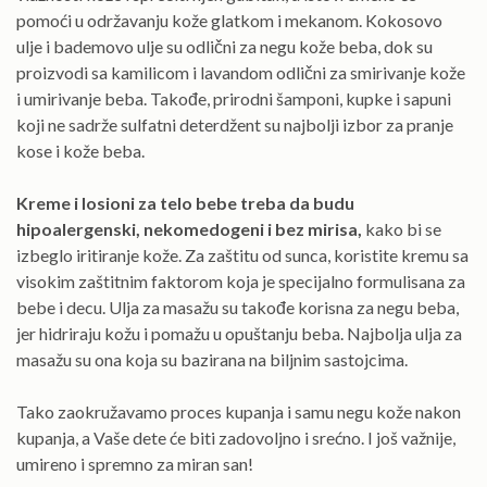
pomoći u održavanju kože glatkom i mekanom. Kokosovo
ulje i bademovo ulje su odlični za negu kože beba, dok su
proizvodi sa kamilicom i lavandom odlični za smirivanje kože
i umirivanje beba. Takođe, prirodni šamponi, kupke i sapuni
koji ne sadrže sulfatni deterdžent su najbolji izbor za pranje
kose i kože beba.
Kreme i losioni za telo bebe treba da budu
hipoalergenski, nekomedogeni i bez mirisa,
kako bi se
izbeglo iritiranje kože. Za zaštitu od sunca, koristite kremu sa
visokim zaštitnim faktorom koja je specijalno formulisana za
bebe i decu. Ulja za masažu su takođe korisna za negu beba,
jer hidriraju kožu i pomažu u opuštanju beba. Najbolja ulja za
masažu su ona koja su bazirana na biljnim sastojcima.
Tako zaokružavamo proces kupanja i samu negu kože nakon
kupanja, a Vaše dete će biti zadovoljno i srećno. I još važnije,
umireno i spremno za miran san!