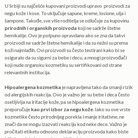
U Srbiji su najčešće kupovani proizvodi upravo proizvodi za
negu kože i kose. To uključuje sapune, kreme, losione, ulja i
šampone. Takođe, sve više roditelja se odlučuje za kupovinu
prirodnih i organskih proizvoda
koji ne sadrže štetne
hemikalije. Ovo je potpuno opravdano ako se zna da takvi
proizvodi ne sadrže štetne hemikalije i da su nežni su prema
koži najmlađih. Ovi proizvodi su često testirani kako bi se
osiguralo da su sigurni za bebe i decu, a mnogi proizvođači
koji nude organsku kozmetiku su sertifikovani od strane
relevantnih institucija.
Hipoalergena kozmetika
je napravljena tako da smanji rizik
od alergijskih reakcija. Ovo je važno jer su bebe i deca često
osetljivija na iritacije kože, pa se hipoalergena kozmetika
preporučuje
kao prvi izbor za negu kože
. Iako su ove vrste
kozmetike često prirodnijeg porekla i manje iritativne, ne
znači da ne mogu izazvati reakciju kod neke dece. Važno je
pročitati etiketu odnosno deklaraciju proizvoda kako biste