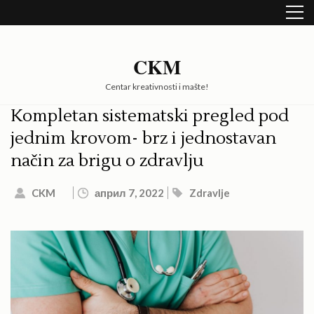
Skip
to
content
(Press
CKM
Enter)
Centar kreativnosti i mašte!
Kompletan sistematski pregled pod
jednim krovom- brz i jednostavan
način za brigu o zdravlju
CKM
април 7, 2022
Zdravlje