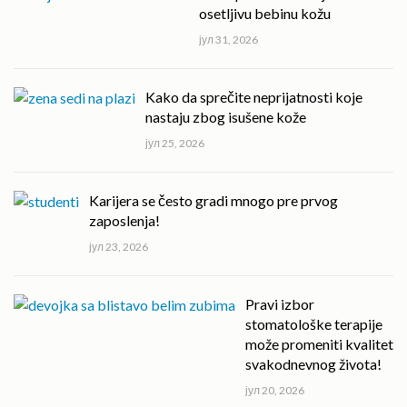
osetljivu bebinu kožu
јул 31, 2026
Kako da sprečite neprijatnosti koje
nastaju zbog isušene kože
јул 25, 2026
Karijera se često gradi mnogo pre prvog
zaposlenja!
јул 23, 2026
Pravi izbor
stomatološke terapije
može promeniti kvalitet
svakodnevnog života!
јул 20, 2026