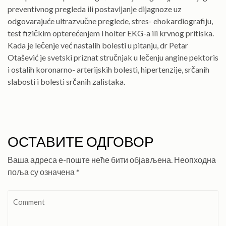
preventivnog pregleda ili postavljanje dijagnoze uz
odgovarajuće ultrazvučne preglede, stres- ehokardiografiju,
test fizičkim opterećenjem i holter EKG-a ili krvnog pritiska.
Kada je lečenje već nastalih bolesti u pitanju, dr Petar
Otašević je svetski priznat stručnjak u lečenju angine pektoris
i ostalih koronarno- arterijskih bolesti, hipertenzije, srčanih
slabosti i bolesti srčanih zalistaka.
ОСТАВИТЕ ОДГОВОР
Ваша адреса е-поште неће бити објављена.
Неопходна
поља су означена
*
Comment