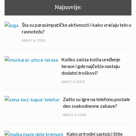
Najnovije:
Šta su parasimpatičke aktivnosti i kako vraćaju telo u
ravnotežu?
август 6, 2026
Koliko zaista košta uređenje
terase i gde najčešće nastaju
dodatni troškovi?
август 4, 2026
Zašto su igre na telefonu postale
deo svakodnevne zabave?
август 4, 2026
Kako prirodni sastojci štite