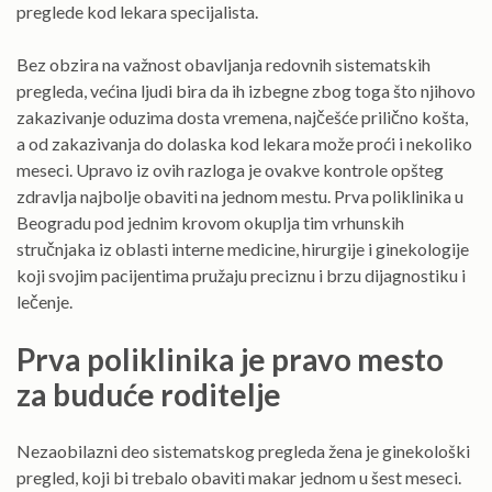
preglede kod lekara specijalista.
Bez obzira na važnost obavljanja redovnih sistematskih
pregleda, većina ljudi bira da ih izbegne zbog toga što njihovo
zakazivanje oduzima dosta vremena, najčešće prilično košta,
a od zakazivanja do dolaska kod lekara može proći i nekoliko
meseci. Upravo iz ovih razloga je ovakve kontrole opšteg
zdravlja najbolje obaviti na jednom mestu. Prva poliklinika u
Beogradu pod jednim krovom okuplja tim vrhunskih
stručnjaka iz oblasti interne medicine, hirurgije i ginekologije
koji svojim pacijentima pružaju preciznu i brzu dijagnostiku i
lečenje.
Prva poliklinika je pravo mesto
za buduće roditelje
Nezaobilazni deo sistematskog pregleda žena je ginekološki
pregled, koji bi trebalo obaviti makar jednom u šest meseci.