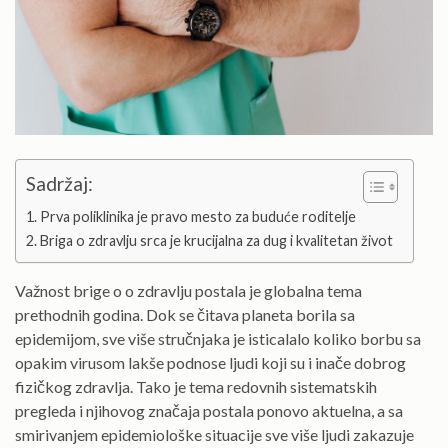
Sadržaj:
Prva poliklinika je pravo mesto za buduće roditelje
Briga o zdravlju srca je krucijalna za dug i kvalitetan život
Važnost brige o o zdravlju postala je globalna tema
prethodnih godina. Dok se čitava planeta borila sa
epidemijom, sve više stručnjaka je isticalalo koliko borbu sa
opakim virusom lakše podnose ljudi koji su i inače dobrog
fizičkog zdravlja. Tako je tema redovnih sistematskih
pregleda i njihovog značaja postala ponovo aktuelna, a sa
smirivanjem epidemiološke situacije sve više ljudi zakazuje