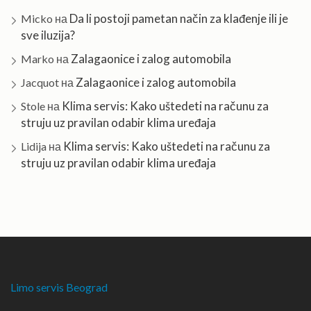
Da li postoji pametan način za klađenje ili je
Micko
на
sve iluzija?
Zalagaonice i zalog automobila
Marko
на
Zalagaonice i zalog automobila
Jacquot
на
Klima servis: Kako uštedeti na računu za
Stole
на
struju uz pravilan odabir klima uređaja
Klima servis: Kako uštedeti na računu za
Lidija
на
struju uz pravilan odabir klima uređaja
Limo servis Beograd