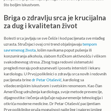
što boljim iskustvom.
Briga o zdravlju srca je krucijalna
za dug i kvalitetan život
Bolesti srca javljaju se sve češće i kod pacijenata sve mlađeg
uzrasta. Stručnjaci ovaj crni trend objašnjavaju
tempom
savremenog života
, lošim navikama poput pušenja ili
konzumiranja alkohola, slabom fizičkom aktivnošću i viškom
svakodnevnog stresa. Zbog toga redovni sistematski
pregledi moraju podrazumevati i posetu internisti i lekaru
kardiologu. U Prvoj poliklinici o zdravlju srca novih i redovnih
pacijenata brine
dr Petar Otašević
, kardiolog sa
višedecenijskim iskustvom i svetskim renomeom. Kao član
Američkog udruženja kardiologa, svoje metode prevencije,
dijagnostike i lečenja uključuje najsavremenije tehnologija i
otkrića moderne medicine. Dr Petar Otašević pacijentiam
Prve poliklinike pruža mogućnost najbržeg i najpreciznijeg