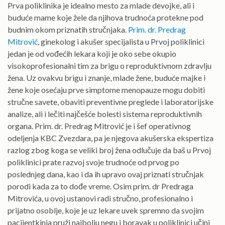
Prva poliklinika je idealno mesto za mlade devojke, ali i
buduće mame koje žele da njihova trudnoća protekne pod
budnim okom priznatih stručnjaka.
Prim. dr. Predrag
Mitrović
, ginekolog i akušer specijalista u Prvoj poliklinici
jedan je od vođećih lekara koji je oko sebe okupio
visokoprofesionalni tim za brigu o reproduktivnom zdravlju
žena. Uz ovakvu brigu i znanje, mlade žene, buduće majke i
žene koje osećaju prve simptome menopauze mogu dobiti
stručne savete, obaviti preventivne preglede i laboratorijske
analize, ali i lečiti najčešće bolesti sistema reproduktivnih
organa. Prim. dr. Predrag Mitrović je i šef operativnog
odeljenja KBC Zvezdara, pa je njegova akušerska ekspertiza
razlog zbog koga se veliki broj žena odlučuje da baš u Prvoj
poliklinici prate razvoj svoje trudnoće od prvog po
poslednjeg dana, kao i da ih upravo ovaj priznati stručnjak
porodi kada za to dođe vreme. Osim prim. dr Predraga
Mitrovića, u ovoj ustanovi radi stručno, profesionalno i
prijatno osoblje, koje je uz lekare uvek spremno da svojim
pacijentkinja pruži najbolju negu i boravak u poliklinici učini