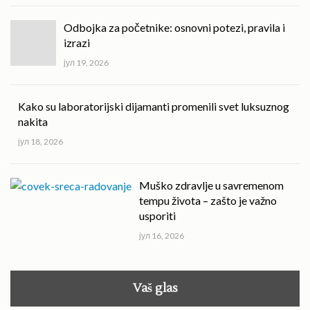
Odbojka za početnike: osnovni potezi, pravila i
izrazi
јул 19, 2026
Kako su laboratorijski dijamanti promenili svet luksuznog
nakita
јул 18, 2026
Muško zdravlje u savremenom
tempu života – zašto je važno
usporiti
јул 16, 2026
Vaš glas