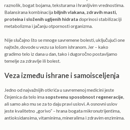
raznolik, bogat bojama, teksturama i hranljivim vrednostima.
Balansirana kombinacija
biljnih vlakana, zdravih masti,
proteina i složenih ugljenih hidrata
doprinosi stabilizaciji
metabolizma i jačanju otpornosti organizma.
Nije slučajno što se mnoge savremene bolesti, uključujući one
najteže, dovode u vezu sa lošom ishranom. Jer – kako
gradimo telo iz dana u dan, tako i dugoročno postavljamo
temelje za zdravlje ili bolest.
Veza između ishrane i samoisceljenja
Jedno od najvažnijih otkrića u savremenoj medicini jeste
činjenica da telo ima
sopstvenu sposobnost regeneracije
,
ali samo ako mu se za to daju pravi uslovi. A osnovni uslov
jeste kvalitetno „gorivo“ – hrana bogata mikronutrijentima,
antioksidansima, vitaminima, mineralima i zdravim enzimima.