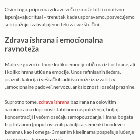
Osim toga, priprema zdrave večere može biti i emotivno
ispunjavajuć ritual – trenutak kada usporavamo, posvećujemo
sebi pažnju i zahvaljujemo telu za sve što čini.
Zdrava ishrana i emocionalna
ravnoteža
Malo se govori o tome koliko emocije utiču na izbor hrane, ali
i koliko hrana utiče na emocije. Unos rafinisanih šećera,
praznih kalorija i veštačkih aditiva može izazvati tzv.
„emocionalne padove“, nervozu, anksioznost i osećaj praznine.
Suprotno tome,
zdrava ishrana
bazirana na celovitim
namirnicama doprinosi stabilnom raspoloženju, boljoj
koncentraciji i većem osećaju samopouzdanja. Hrana bogata
triptofanom (poput ovsenih pahuljica, semenki bundeve i
banana), kao i omega-3 masnim kiselinama pospešuje lučenje
serotonina – hormona sreće.