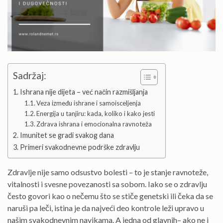
Sadržaj:
Ishrana nije dijeta – već način razmišljanja
Veza između ishrane i samoisceljenja
Energija u tanjiru: kada, koliko i kako jesti
Zdrava ishrana i emocionalna ravnoteža
Imunitet se gradi svakog dana
Primeri svakodnevne podrške zdravlju
Zdravlje nije samo odsustvo bolesti – to je stanje ravnoteže,
vitalnosti i svesne povezanosti sa sobom. Iako se o zdravlju
često govori kao o nečemu što se stiče genetski ili čeka da se
naruši pa leči, istina je da najveći deo kontrole leži upravo u
našim svakodnevnim navikama. A jedna od glavnih– ako ne i