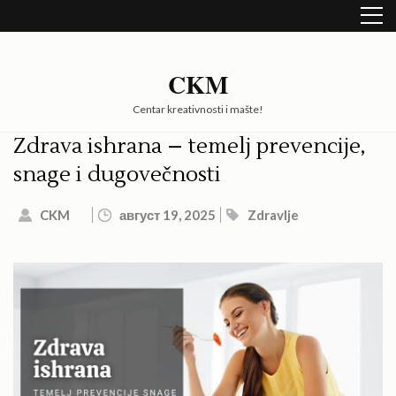
Skip
to
content
(Press
CKM
Enter)
Centar kreativnosti i mašte!
Zdrava ishrana – temelj prevencije,
snage i dugovečnosti
CKM
август 19, 2025
Zdravlje