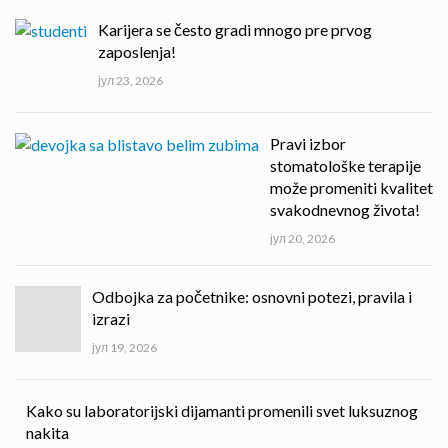
Karijera se često gradi mnogo pre prvog
zaposlenja!
јул 23, 2026
Pravi izbor
stomatološke terapije
može promeniti kvalitet
svakodnevnog života!
јул 20, 2026
Odbojka za početnike: osnovni potezi, pravila i
izrazi
јул 19, 2026
Kako su laboratorijski dijamanti promenili svet luksuznog
nakita