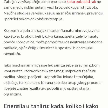
Zato je sve više pažnje usmereno na to
kako pobediti rak
ne
samo medicinskim putem, već i kroz celokupan stil života.
Naučne studije sve više ukazuju na značaj ishrane u prevenciji
i podršci tokom onkoloških terapija.
Konzumiranje hrane sa jakim antiinflamatornim svojstvima,
kao što su brokoli, beli luk, kurkuma, spelta, zeleno lisnato
povrće i borovnice, može pomoći telu da neutrališe slobodne
radikale, ojača ćelijski imunitet i uspostavi biohemijsku
ravnotežu.
Iako nijedna namirnica nije lek sam za sebe, pravilan izbor i
kontinuitet u zdravim navikama mogu napraviti značajnu
razliku. Mnogi pacijenti, uz podršku lekara i stručnjaka,
uključuju funkcionalnu ishranu kao deo terapijskog procesa –
i beleže znatne rezultate u poboljšanju opšteg stanja
organizma.
Energija u tanjiru: kada, koliko i kako