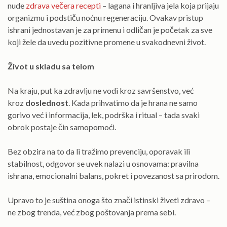
nude
zdrava večera recepti
– lagana i hranljiva jela koja prijaju
organizmu i podstiču noćnu regeneraciju. Ovakav pristup
ishrani jednostavan je za primenu i odličan je početak za sve
koji žele da uvedu pozitivne promene u svakodnevni život.
Život u skladu sa telom
Na kraju, put ka zdravlju ne vodi kroz savršenstvo, već
kroz
doslednost
. Kada prihvatimo da je hrana ne samo
gorivo već i informacija, lek, podrška i ritual – tada svaki
obrok postaje čin samopomoći.
Bez obzira na to da li tražimo prevenciju, oporavak ili
stabilnost, odgovor se uvek nalazi u osnovama: pravilna
ishrana, emocionalni balans, pokret i povezanost sa prirodom.
Upravo to je suština onoga što znači istinski živeti zdravo –
ne zbog trenda, već zbog poštovanja prema sebi.