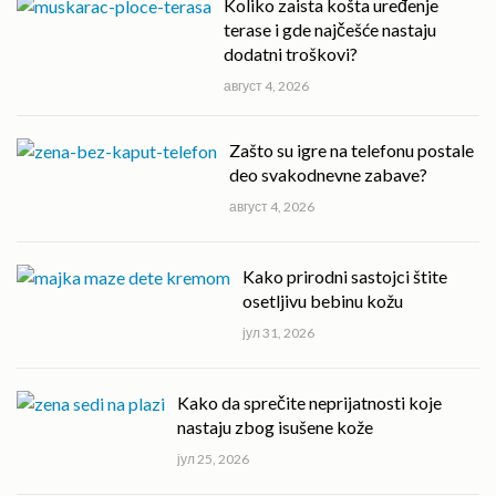
Koliko zaista košta uređenje
terase i gde najčešće nastaju
dodatni troškovi?
август 4, 2026
Zašto su igre na telefonu postale
deo svakodnevne zabave?
август 4, 2026
Kako prirodni sastojci štite
osetljivu bebinu kožu
јул 31, 2026
Kako da sprečite neprijatnosti koje
nastaju zbog isušene kože
јул 25, 2026