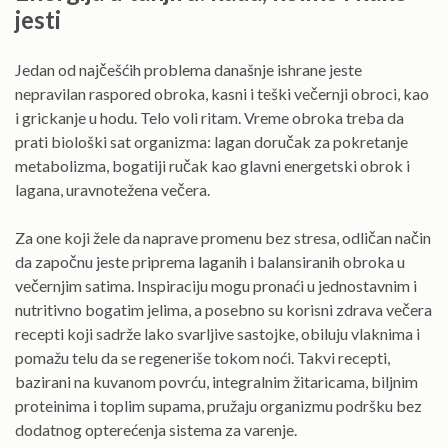
jesti
Jedan od najčešćih problema današnje ishrane jeste
nepravilan raspored obroka, kasni i teški večernji obroci, kao
i grickanje u hodu. Telo voli ritam. Vreme obroka treba da
prati biološki sat organizma: lagan doručak za pokretanje
metabolizma, bogatiji ručak kao glavni energetski obrok i
lagana, uravnotežena večera.
Za one koji žele da naprave promenu bez stresa, odličan način
da započnu jeste priprema laganih i balansiranih obroka u
večernjim satima. Inspiraciju mogu pronaći u jednostavnim i
nutritivno bogatim jelima, a posebno su korisni zdrava večera
recepti koji sadrže lako svarljive sastojke, obiluju vlaknima i
pomažu telu da se regeneriše tokom noći. Takvi recepti,
bazirani na kuvanom povrću, integralnim žitaricama, biljnim
proteinima i toplim supama, pružaju organizmu podršku bez
dodatnog opterećenja sistema za varenje.