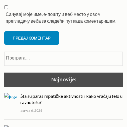
Сачувај моје име, е-пошту и веб место у овом
прегледачу веба за следећи пут када коментаришем.
Претрага
за:
Najnovije:
Šta su parasimpatičke aktivnosti i kako vraćaju telo u
ravnotežu?
август 6, 2026