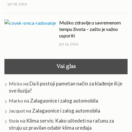
јул 18, 2026
Muško zdravlje u savremenom
tempu života – zašto je važno
usporiti
јул 16, 2026
Vaš glas
Da li postoji pametan način za klađenje ili je
Micko
на
sve iluzija?
Zalagaonice i zalog automobila
Marko
на
Zalagaonice i zalog automobila
Jacquot
на
Klima servis: Kako uštedeti na računu za
Stole
на
struju uz pravilan odabir klima uređaja