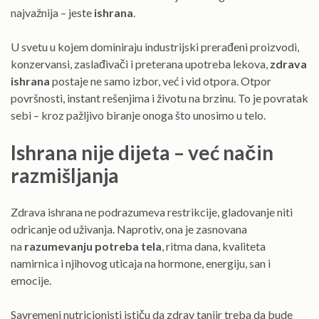
najvažnija – jeste
ishrana
.
U svetu u kojem dominiraju industrijski prerađeni proizvodi,
konzervansi, zaslađivači i preterana upotreba lekova,
zdrava
ishrana
postaje ne samo izbor, već i vid otpora. Otpor
površnosti, instant rešenjima i životu na brzinu. To je povratak
sebi – kroz pažljivo biranje onoga što unosimo u telo.
Ishrana nije dijeta – već način
razmišljanja
Zdrava ishrana ne podrazumeva restrikcije, gladovanje niti
odricanje od uživanja. Naprotiv, ona je zasnovana
na
razumevanju potreba tela
, ritma dana, kvaliteta
namirnica i njihovog uticaja na hormone, energiju, san i
emocije.
Savremeni nutricionisti ističu da zdrav tanjir treba da bude