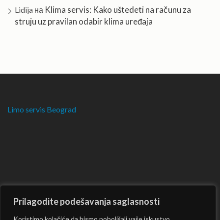
Klima servis: Kako uštedeti na računu za
Lidija
на
struju uz pravilan odabir klima uređaja
Limo servis Beograd
Prilagodite podešavanja saglasnosti
Koristimo kolačiće da bismo poboljšali vaše iskustvo