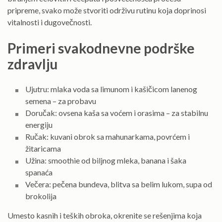
pripreme, svako može stvoriti održivu rutinu koja doprinosi
vitalnosti i dugovečnosti.
Primeri svakodnevne podrške
zdravlju
Ujutru: mlaka voda sa limunom i kašičicom lanenog
semena – za probavu
Doručak: ovsena kaša sa voćem i orasima – za stabilnu
energiju
Ručak: kuvani obrok sa mahunarkama, povrćem i
žitaricama
Užina: smoothie od biljnog mleka, banana i šaka
spanaća
Večera: pečena bundeva, blitva sa belim lukom, supa od
brokolija
Umesto kasnih i teških obroka, okrenite se rešenjima koja