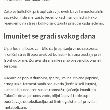
Zato se holistički pristupi zdravlju uvek bave i emocionalnim
aspektom ishrane: zašto jedemo kad nismo gladni, kako
reagujemo na stres i koliko smo zaista prisutni kada jedemo.
Imunitet se gradi svakog dana
U periodima izazova – bilo da je u pitanju virusna sezona,
hronični stres ili oporavak od bolesti – ishrana postaje prvi
front odbrane. Zdrava ishrana nije samo prevencija, ona je i
terapija.
Namirnice poput đumbira, spelte, limuna, crvene paprike,
crnog luka, fermentisanih proizvoda (kefir, kiseli kupus), i
semenki (suncokret, susam) pomažu u jačanju imuniteta.
Takođe, dovoljan unos vode, biljni čajevi i tople supe
podržavaju detoksikaciju, rad limfnog sistema i pravilan
metabolizam.