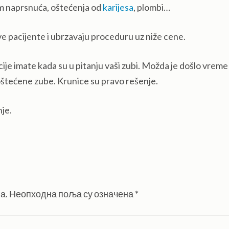
m naprsnuća, oštećenja od
karijesa
, plombi…
 pacijente i ubrzavaju proceduru uz niže cene.
cije imate kada su u pitanju vaši zubi. Možda je došlo vreme 
e oštećene zube. Krunice su pravo rešenje.
je.
а.
Неопходна поља су означена
*