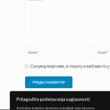
Name
*
Email
*
Сачувај моје име, е-пошту и веб место
Prilagodite podešavanja saglasnosti
Koristimo kolačiće da bismo poboljšali vaše iskustvo