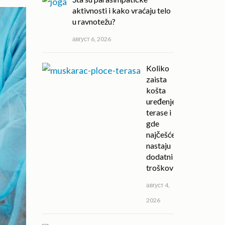
aktivnosti i kako vraćaju telo
u ravnotežu?
август 6, 2026
Koliko
zaista
košta
uređenje
terase i
gde
najčešće
nastaju
dodatni
troškovi?
август 4,
2026