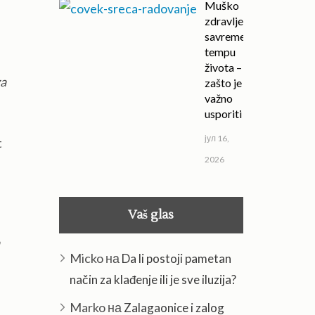
Muško
zdravlje u
savremenom
tempu
života –
za
zašto je
važno
usporiti
јул 16,
t
2026
Vaš glas
Micko
на
Da li postoji pametan
način za klađenje ili je sve iluzija?
e
Marko
на
Zalagaonice i zalog