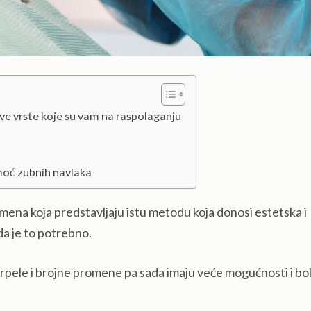
ve vrste koje su vam na raspolaganju
moć zubnih navlaka
mena koja predstavljaju istu metodu koja donosi estetska i
da je to potrebno.
rpele i brojne promene pa sada imaju veće mogućnosti i bol