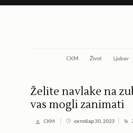
Skip
to
content
(Press
Enter)
CKM
Život
Ljubav
Želite navlake na zu
vas mogli zanimati
CKM
октобар 30, 2023