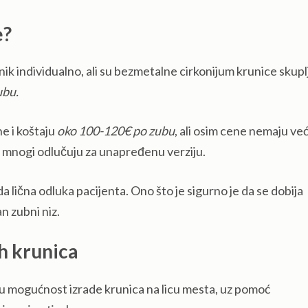
e?
k individualno, ali su bezmetalne cirkonijum krunice skupl
ubu.
e i koštaju
oko 100-120€ po zubu
, ali osim cene nemaju već
a mnogi odlučuju za unapređenu verziju.
lična odluka pacijenta. Ono što je sigurno je da se dobija
n zubni niz.
h krunica
u mogućnost izrade krunica na licu mesta, uz pomoć