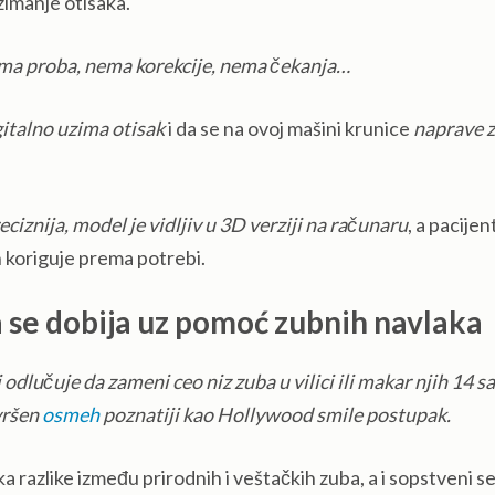
zimanje otisaka.
nema proba, nema korekcije, nema čekanja…
gitalno uzima otisak
i da se na ovoj mašini krunice
naprave 
ciznija, model je vidljiv u 3D verziji
na
računaru
, a pacijen
 koriguje prema potrebi.
se dobija uz pomoć zubnih navlaka
 odlučuje da zameni ceo niz zuba u vilici ili makar njih 14 sa
vršen
osmeh
poznatiji kao Hollywood smile postupak.
razlike između prirodnih i veštačkih zuba, a i sopstveni s