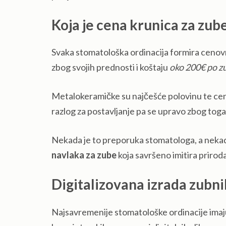
Koja je cena krunica za zub
Svaka stomatološka ordinacija formira cenovni
zbog svojih prednosti i koštaju
oko 200€ po z
Metalokeramičke su najčešće polovinu te cen
razlog za postavljanje pa se upravo zbog tog
Nekada je to preporuka stomatologa, a nekada 
navlaka za zube
koja savršeno imitira priroda
Digitalizovana izrada zubni
Najsavremenije stomatološke ordinacije imaj