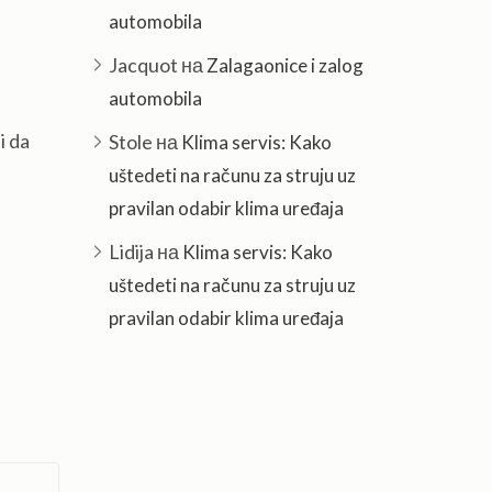
automobila
Jacquot
на
Zalagaonice i zalog
automobila
i da
Stole
на
Klima servis: Kako
uštedeti na računu za struju uz
pravilan odabir klima uređaja
Lidija
на
Klima servis: Kako
uštedeti na računu za struju uz
pravilan odabir klima uređaja