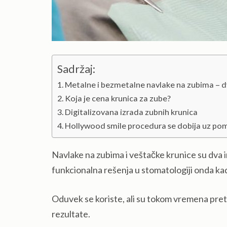
Sadržaj:
Metalne i bezmetalne navlake na zubima – d
Koja je cena krunica za zube?
Digitalizovana izrada zubnih krunica
Hollywood smile procedura se dobija uz po
Navlake na zubima i veštačke krunice su dva i
funkcionalna rešenja u stomatologiji onda ka
Oduvek se koriste, ali su tokom vremena pret
rezultate.