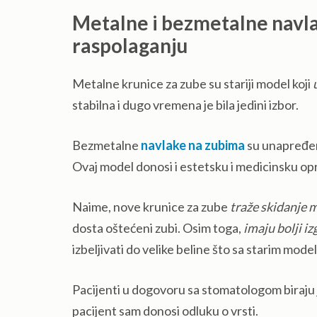
Metalne i bezmetalne navla
raspolaganju
Metalne krunice za zube su stariji model koji
stabilna i dugo vremena je bila jedini izbor.
Bezmetalne
navlake na zubima
su unapređen
Ovaj model donosi i estetsku i medicinsku o
Naime, nove krunice za zube
traže skidanje 
dosta oštećeni zubi. Osim toga,
imaju bolji iz
izbeljivati do velike beline što sa starim model
Pacijenti u dogovoru sa stomatologom biraju 
pacijent sam donosi odluku o vrsti.