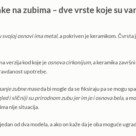
ke na zubima – dve vrste koje su va
u svojoj osnovi ima metal
, a pokriven je keramikom. Čvrsta j
a verzija kod koje je
osnova cirkonijum
, a keramika završni 
pravdanost upotrebe.
manje zubne mase
da bi mogle da se fiksiraju pa se mogu spas
gled i sličniji su prirodnom zubu jer im je i osnova bela,
a mo
ima nije situacija.
jedan od dva modela, a ako on kaže da je oba moguće ugradi