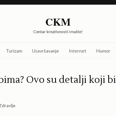
CKM
Centar kreativnosti i mašte!
Turizam
Usavršavanje
Internet
Humor
bima? Ovo su detalji koji bi
Zdravlje