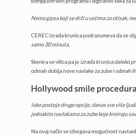
kompjuterskih programa i digitalnih slika za u
Nema gipsa koji se drži u ustima za otisak, 
CEREC izrada krunica podrazumeva da se
di
samo 30 minuta
.
Skenira se vilica pa je
izrada krunica daleko pre
odmah dobija nove navlake za zube i odmah ih
Hollywood smile procedura 
Iako postoje druge opcije, danas sve više ljudi
jednakim navlakama za zube koje kreiraju sa
Na ovaj način se izbegava mogućnost nastanka 