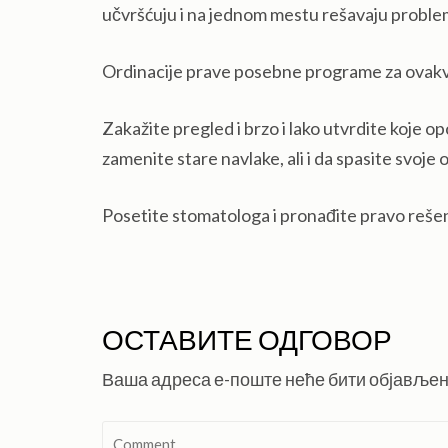
učvršćuju i na jednom mestu rešavaju proble
Ordinacije prave posebne programe za ovakve
Zakažite pregled i brzo i lako utvrdite koje op
zamenite stare navlake, ali i da spasite svoj
Posetite stomatologa i pronađite pravo rešen
ОСТАВИТЕ ОДГОВОР
Ваша адреса е-поште неће бити објављен
Comment