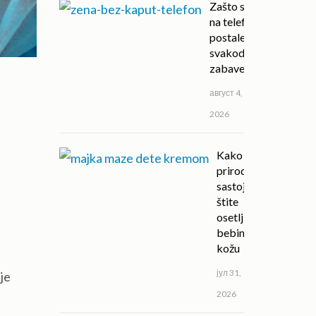
Zašto su igre
na telefonu
postale deo
svakodnevne
zabave?
август 4,
2026
Kako
prirodni
sastojci
štite
osetljivu
bebinu
kožu
јул 31,
je
2026