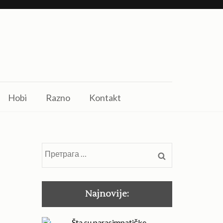
Hobi
Razno
Kontakt
Претрага
за:
Najnovije:
Šta su parasimpatičke