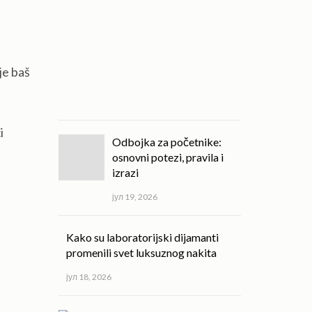
kvalitet
svakodnevnog
života!
јул
je baš
20,
2026
i
Odbojka za početnike:
osnovni potezi, pravila i
izrazi
јул 19, 2026
Kako su laboratorijski dijamanti
promenili svet luksuznog nakita
јул 18, 2026