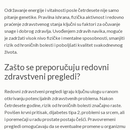
Održavanje energije i vitalnosti posle četrdesete nije samo
pitanje genetike. Pravilna ishrana, fizička aktivnost i redovno
praćenje zdravstvenog stanja ključni su faktori za očuvanje
snage i dobrog zdravlja. Uvođenjem zdravih navika, moguće
je zadržati visok nivo fizičke i mentalne sposobnosti, smanjiti
rizik od hroničnih bolesti i poboljšati kvalitet svakodnevnog
života.
Zašto se preporučuju redovni
zdravstveni pregledi?
Redovni zdravstveni pregledi igraju ključnu ulogu u ranom
otkrivanju potencijalnih zdravstvenih problema. Nakon
četrdesete godine, rizik od hroničnih bolesti značajno raste.
Povišen krvni pritisak, dijabetes tipa 2, problemi sa srcem, ali
i poremećaji u radu prostate postaju češći. Pravovremeni
pregledi omogućavaju da se eventualne promene u organizmu