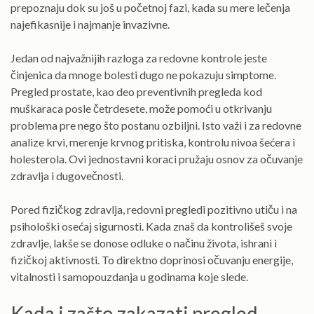
prepoznaju dok su još u početnoj fazi, kada su mere lečenja
najefikasnije i najmanje invazivne.
Jedan od najvažnijih razloga za redovne kontrole jeste
činjenica da mnoge bolesti dugo ne pokazuju simptome.
Pregled prostate, kao deo preventivnih pregleda kod
muškaraca posle četrdesete, može pomoći u otkrivanju
problema pre nego što postanu ozbiljni. Isto važi i za redovne
analize krvi, merenje krvnog pritiska, kontrolu nivoa šećera i
holesterola. Ovi jednostavni koraci pružaju osnov za očuvanje
zdravlja i dugovečnosti.
Pored fizičkog zdravlja, redovni pregledi pozitivno utiču i na
psihološki osećaj sigurnosti. Kada znaš da kontrolišeš svoje
zdravlje, lakše se donose odluke o načinu života, ishrani i
fizičkoj aktivnosti. To direktno doprinosi očuvanju energije,
vitalnosti i samopouzdanja u godinama koje slede.
Kada i zašto zakazati pregled