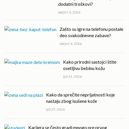
dodatni troškovi?
август 4, 2026
Zašto su igre na telefonu postale
deo svakodnevne zabave?
август 4, 2026
Kako prirodni sastojci štite
osetljivu bebinu kožu
јул 31, 2026
Kako da sprečite neprijatnosti koje
nastaju zbog isušene kože
јул 25, 2026
Karijera se često gradi mnogo pre prvog