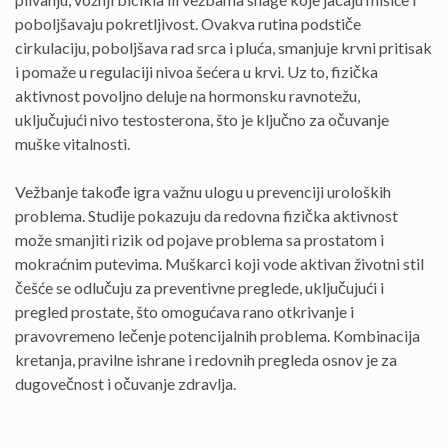
poboljšavaju pokretljivost. Ovakva rutina podstiče
cirkulaciju, poboljšava rad srca i pluća, smanjuje krvni pritisak
i pomaže u regulaciji nivoa šećera u krvi. Uz to, fizička
aktivnost povoljno deluje na hormonsku ravnotežu,
uključujući nivo testosterona, što je ključno za očuvanje
muške vitalnosti.
Vežbanje takođe igra važnu ulogu u prevenciji uroloških
problema. Studije pokazuju da redovna fizička aktivnost
može smanjiti rizik od pojave problema sa prostatom i
mokraćnim putevima. Muškarci koji vode aktivan životni stil
češće se odlučuju za preventivne preglede, uključujući i
pregled prostate, što omogućava rano otkrivanje i
pravovremeno lečenje potencijalnih problema. Kombinacija
kretanja, pravilne ishrane i redovnih pregleda osnov je za
dugovečnost i očuvanje zdravlja.