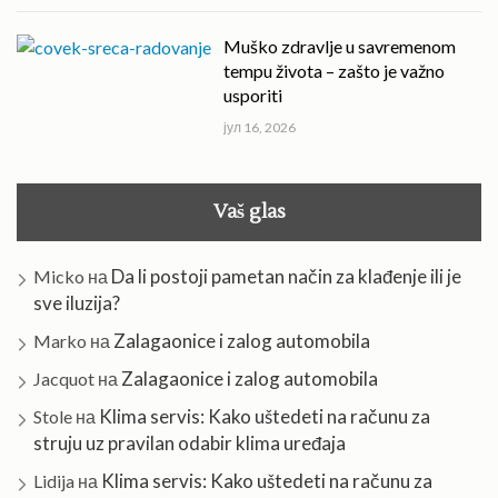
Muško zdravlje u savremenom
tempu života – zašto je važno
usporiti
јул 16, 2026
Vaš glas
Da li postoji pametan način za klađenje ili je
Micko
на
sve iluzija?
Zalagaonice i zalog automobila
Marko
на
Zalagaonice i zalog automobila
Jacquot
на
Klima servis: Kako uštedeti na računu za
Stole
на
struju uz pravilan odabir klima uređaja
Klima servis: Kako uštedeti na računu za
Lidija
на