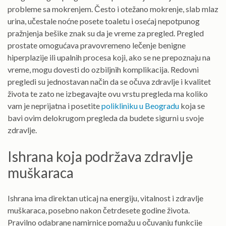
probleme sa mokrenjem. Često i otežano mokrenje, slab mlaz
urina, učestale noćne posete toaletu i osećaj nepotpunog
pražnjenja bešike znak su da je vreme za pregled. Pregled
prostate omogućava pravovremeno lečenje benigne
hiperplazije ili upalnih procesa koji, ako se ne prepoznaju na
vreme, mogu dovesti do ozbiljnih komplikacija. Redovni
pregledi su jednostavan način da se očuva zdravlje i kvalitet
života te zato ne izbegavajte ovu vrstu pregleda ma koliko
vam je neprijatna i posetite
polikliniku u Beogradu
koja se
bavi ovim delokrugom pregleda da budete sigurni u svoje
zdravlje.
Ishrana koja podržava zdravlje
muškaraca
Ishrana ima direktan uticaj na energiju, vitalnost i zdravlje
muškaraca, posebno nakon četrdesete godine života.
Pravilno odabrane namirnice pomažu u očuvanju funkcije