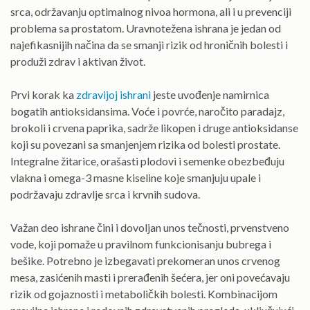
srca, održavanju optimalnog nivoa hormona, ali i u prevenciji
problema sa prostatom. Uravnotežena ishrana je jedan od
najefikasnijih načina da se smanji rizik od hroničnih bolesti i
produži zdrav i aktivan život.
Prvi korak ka
zdravijoj ishrani
jeste uvođenje namirnica
bogatih antioksidansima. Voće i povrće, naročito paradajz,
brokoli i crvena paprika, sadrže likopen i druge antioksidanse
koji su povezani sa smanjenjem rizika od bolesti prostate.
Integralne žitarice, orašasti plodovi i semenke obezbeđuju
vlakna i omega-3 masne kiseline koje smanjuju upale i
podržavaju zdravlje srca i krvnih sudova.
Važan deo ishrane čini i dovoljan unos tečnosti, prvenstveno
vode, koji pomaže u pravilnom funkcionisanju bubrega i
bešike. Potrebno je izbegavati prekomeran unos crvenog
mesa, zasićenih masti i prerađenih šećera, jer oni povećavaju
rizik od gojaznosti i metaboličkih bolesti. Kombinacijom