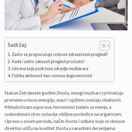
Sadržaj:
Zašto se preporučuju redovni zdravstveni pregledi?
Kada i zašto zakazati pregled prostate?
Ishrana koja podržava zdravlje muškaraca
Fizička aktivnost kao osnova dugovečnosti
Nakon četrdesete godine života, mnogi muškarci primećuju
promene u nivou energije, snazi i opštem osećaju vitalnosti.
Metabolizam usporava, hormonski balans se menja, a
svakodnevni stres ostavlja vidljive posledice na organizam.
Upravo u ovom periodu, način života i odluke koje se donose
direktno utiču na kvalitet života u narednim decenijama.