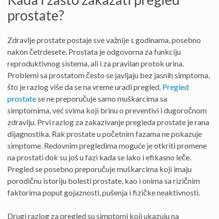
prostate?
Zdravlje prostate postaje sve važnije s godinama, posebno
nakon četrdesete. Prostata je odgovorna za funkciju
reproduktivnog sistema, ali i za pravilan protok urina.
Problemi sa prostatom često se javljaju bez jasnih simptoma,
što je razlog više da se na vreme uradi pregled.
Pregled
prostate
se ne preporučuje samo muškarcima sa
simptomima, već svima koji brinu o preventivi i dugoročnom
zdravlju. Prvi razlog za zakazivanje pregleda prostate je rana
dijagnostika. Rak prostate u početnim fazama ne pokazuje
simptome. Redovnim pregledima moguće je otkriti promene
na prostati dok su još u fazi kada se lako i efikasno leče.
Pregled se posebno preporučuje muškarcima koji imaju
porodičnu istoriju bolesti prostate, kao i onima sa rizičnim
faktorima poput gojaznosti, pušenja i fizičke neaktivnosti.
Drugi razlog za pregled su simptomi koji ukazuju na