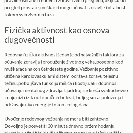
pravilne ishrane i redovnih zdravstvenih pregleda, uključujući
pregled prostate, muškarci mogu očuvati zdravlje i vitalnost
tokom svih životnih faza.
Fizička aktivnost kao osnova
dugovečnosti
Redovna fizička aktivnost jedan je od najvažnijih faktora za
očuvanje zdravlja i produženje životnog veka, posebno kod
muškaraca nakon četrdesete godine. Vežbanje pozitivno
utiče na kardiovaskularni sistem, održava zdravu telesnu
težinu, poboljšava funkciju mišića i kostiju, ali i doprinosi
očuvanju mentalnog zdravlja. Ljudi koji se kreću svakodnevno
imaju niži rizik od hroničnih bolesti, boljeg su raspoloženja i
održavaju nivo energije tokom celog dana.
Uvođenje redovnog vežbanja ne mora biti zahtevno.
Dovoljno je posvetiti 30 minuta dnevno bržem hodanju,
plivanju, vožnji bicikla ili vežbama snage koje jačaju mišiće i