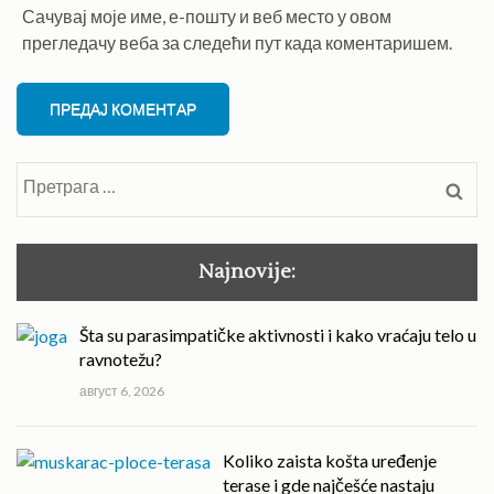
Сачувај моје име, е-пошту и веб место у овом
прегледачу веба за следећи пут када коментаришем.
Претрага
за:
Najnovije:
Šta su parasimpatičke aktivnosti i kako vraćaju telo u
ravnotežu?
август 6, 2026
Koliko zaista košta uređenje
terase i gde najčešće nastaju