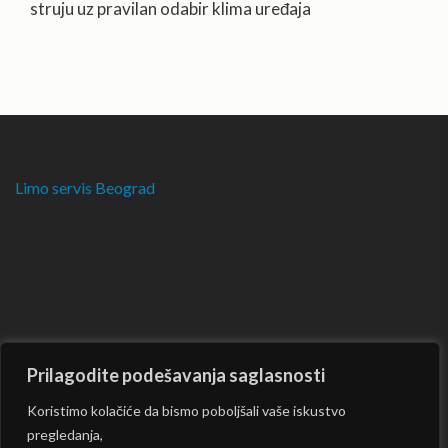
struju uz pravilan odabir klima uređaja
Limo servis Beograd
Prilagodite podešavanja saglasnosti
Koristimo kolačiće da bismo poboljšali vaše iskustvo
pregledanja,