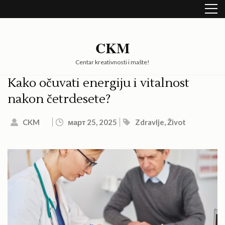
Skip
to
content
(Press
CKM
Enter)
Centar kreativnosti i mašte!
Kako očuvati energiju i vitalnost
nakon četrdesete?
CKM
март 25, 2025
Zdravlje
,
Život