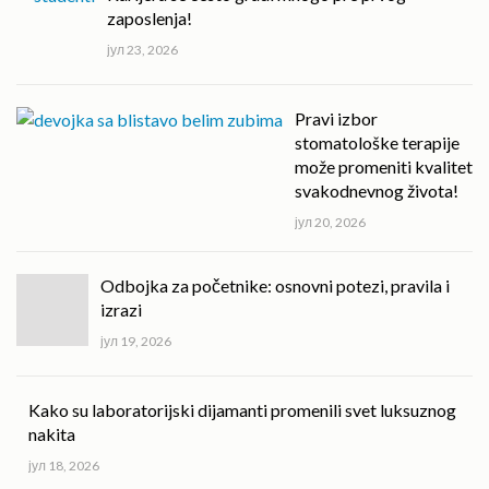
zaposlenja!
јул 23, 2026
Pravi izbor
stomatološke terapije
može promeniti kvalitet
svakodnevnog života!
јул 20, 2026
Odbojka za početnike: osnovni potezi, pravila i
izrazi
јул 19, 2026
Kako su laboratorijski dijamanti promenili svet luksuznog
nakita
јул 18, 2026