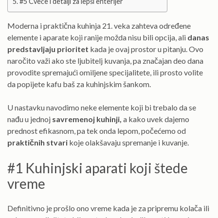
#5 Cveće i detalji za lepši enterijer
Moderna i praktična kuhinja 21. veka zahteva određene
elemente i aparate koji ranije možda nisu bili opcija, ali
danas
predstavljaju prioritet
kada je ovaj prostor u pitanju. Ovo
naročito važi ako ste ljubitelj kuvanja, pa značajan deo dana
provodite spremajući omiljene specijalitete, ili prosto volite
da popijete kafu baš za kuhinjskim šankom.
U nastavku navodimo neke elemente koji bi trebalo da se
nađu u jednoj
savremenoj kuhinji,
a kako uvek dajemo
prednost efikasnom, pa tek onda lepom, počećemo od
praktičnih stvari
koje olakšavaju spremanje i kuvanje.
#1 Kuhinjski aparati koji štede
vreme
Definitivno je prošlo ono vreme kada je za pripremu kolača ili