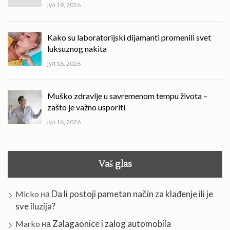
јул 19, 2026
Kako su laboratorijski dijamanti promenili svet
luksuznog nakita
јул 18, 2026
Muško zdravlje u savremenom tempu života –
zašto je važno usporiti
јул 16, 2026
Vaš glas
Da li postoji pametan način za klađenje ili je
Micko
на
sve iluzija?
Zalagaonice i zalog automobila
Marko
на