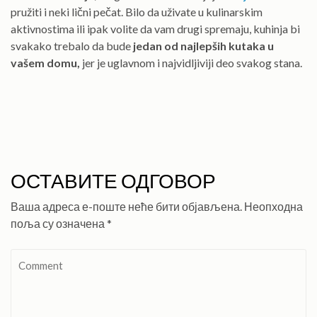
pružiti i neki lični pečat. Bilo da uživate u kulinarskim
aktivnostima ili ipak volite da vam drugi spremaju, kuhinja bi
svakako trebalo da bude
jedan od najlepših kutaka u
vašem domu,
jer je uglavnom i najvidljiviji deo svakog stana.
ОСТАВИТЕ ОДГОВОР
Ваша адреса е-поште неће бити објављена.
Неопходна
поља су означена
*
Comment