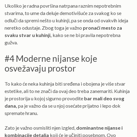
Ukoliko je radna površina natrpana raznim nepotrebnim
stvarima, to ume da deluje demotivišuće za svakog ko se
odluči da spremi nešto u kuhinji, pa se onda od ovakvih ideja
neretko odustaje. Zbog toga je važno
pronaći mesto za
svaku stvar u kuhinji,
kako se ne bi pravila nepotrebna
gužva.
#4 Moderne nijanse koje
osvežavaju prostor
To kako će neka kuhinja biti sređena i obojena je više stvar
estetike, ali to ne znači da ovaj deo treba zanemariti. Kuhinja
je prostorija u kojoj sigurno provodite
bar mali deo svog
dana,
pa je važno da se u njoj osećate prijatno i lepo dok
spremate hranu.
Zato je važno osmisliti njen izgled,
dominantne nijanse i
kombinacije detalja
koji će je učiniti posebnom, Ovo