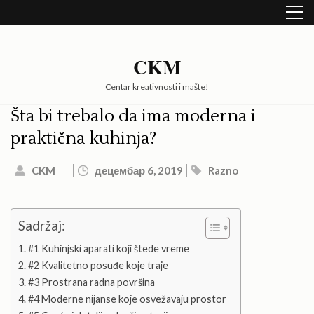
Skip
to
content
(Press
CKM
Enter)
Centar kreativnosti i mašte!
Šta bi trebalo da ima moderna i
praktična kuhinja?
CKM
децембар 6, 2019
Razno
Sadržaj:
#1 Kuhinjski aparati koji štede vreme
#2 Kvalitetno posuđe koje traje
#3 Prostrana radna površina
#4 Moderne nijanse koje osvežavaju prostor