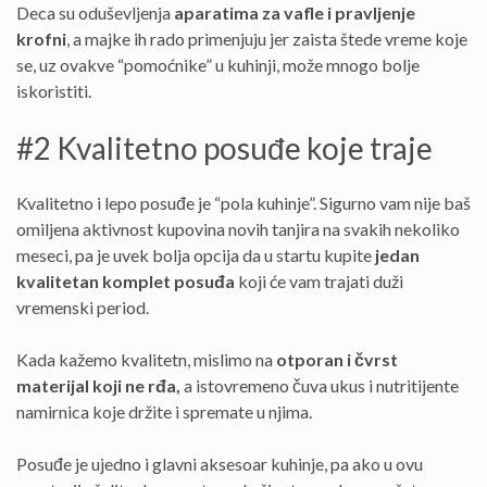
Deca su oduševljenja
aparatima za vafle i pravljenje
krofni
, a majke ih rado primenjuju jer zaista štede vreme koje
se, uz ovakve “pomoćnike” u kuhinji, može mnogo bolje
iskoristiti.
#2 Kvalitetno posuđe koje traje
Kvalitetno i lepo posuđe je “pola kuhinje”. Sigurno vam nije baš
omiljena aktivnost kupovina novih tanjira na svakih nekoliko
meseci, pa je uvek bolja opcija da u startu kupite
jedan
kvalitetan komplet posuđa
koji će vam trajati duži
vremenski period.
Kada kažemo kvalitetn, mislimo na
otporan i čvrst
materijal koji ne rđa,
a istovremeno čuva ukus i nutritijente
namirnica koje držite i spremate u njima.
Posuđe je ujedno i glavni aksesoar kuhinje, pa ako u ovu