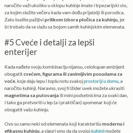
naročito važi ukoliko u sklopu kuhinje imate i trpezarijski sto,
za kojim služite večeru kada vam dođu prijatelji ili porodica.
Zato budite pažljivi
prilikom izbora pločica za kuhinju,
jer
bi trebalo da se slažu sa bojom samih kuhinjskim elemenata.
#5 Cveće i detalji za lepši
enterijer
Kada nađete svoju kombinaciju nijansu, celokupan ambijent
obogatit
cvećem, figurama ili zanimljivim posudama za
voće
, koje daju lepu i toplu notu svakoj
prostoriji u domu
, a
naročito kuhinji. Naravno, svoj frižider uvek možete ukrasiti
magnetima sa putovanja
ili mini podsetnicima za svaki dan,
i tako ga pretvoriti u lep (a i praktičan) spomenar koji će
obogatit vašu kuhinju.
Ovo su samo neki od elemenata koji karakterišu
modernu i
efikasnu kuhinju
, a siguri smo da da svojoj
kuhinji
možete