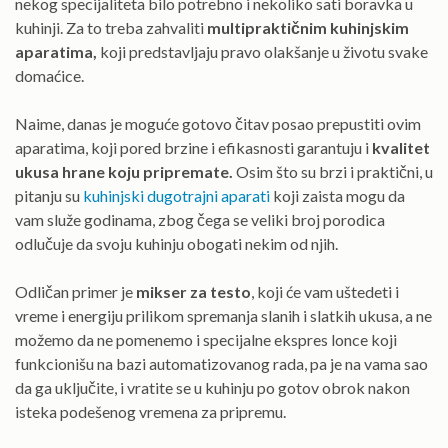
nekog specijaliteta bilo potrebno i nekoliko sati boravka u
kuhinji. Za to treba zahvaliti
multipraktičnim kuhinjskim
aparatima,
koji predstavljaju pravo olakšanje u životu svake
domaćice.
Naime, danas je moguće gotovo čitav posao prepustiti ovim
aparatima, koji pored brzine i efikasnosti garantuju i
kvalitet
ukusa hrane koju pripremate.
Osim što su brzi i praktični, u
pitanju su
kuhinjski dugotrajni aparati
koji zaista mogu da
vam služe godinama, zbog čega se veliki broj porodica
odlučuje da svoju kuhinju obogati nekim od njih.
Odličan primer je
mikser za testo
, koji će vam uštedeti i
vreme i energiju prilikom spremanja slanih i slatkih ukusa, a ne
možemo da ne pomenemo i specijalne ekspres lonce koji
funkcionišu na bazi automatizovanog rada, pa je na vama sao
da ga uključite, i vratite se u kuhinju po gotov obrok nakon
isteka podešenog vremena za pripremu.