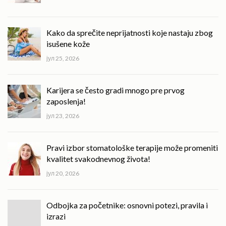
Kako da sprečite neprijatnosti koje nastaju zbog
isušene kože
јул 25, 2026
Karijera se često gradi mnogo pre prvog
zaposlenja!
јул 23, 2026
Pravi izbor stomatološke terapije može promeniti
kvalitet svakodnevnog života!
јул 20, 2026
Odbojka za početnike: osnovni potezi, pravila i
izrazi