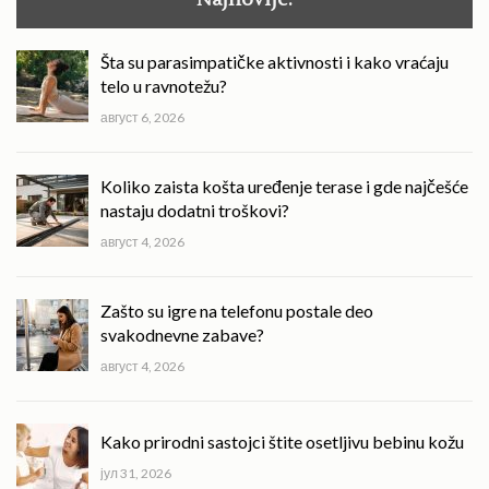
Šta su parasimpatičke aktivnosti i kako vraćaju
telo u ravnotežu?
август 6, 2026
Koliko zaista košta uređenje terase i gde najčešće
nastaju dodatni troškovi?
август 4, 2026
Zašto su igre na telefonu postale deo
svakodnevne zabave?
август 4, 2026
Kako prirodni sastojci štite osetljivu bebinu kožu
јул 31, 2026