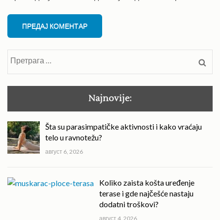
Претрага
за:
Najnovije:
Šta su parasimpatičke aktivnosti i kako vraćaju
telo u ravnotežu?
август 6, 2026
Koliko zaista košta uređenje
terase i gde najčešće nastaju
dodatni troškovi?
август 4, 2026