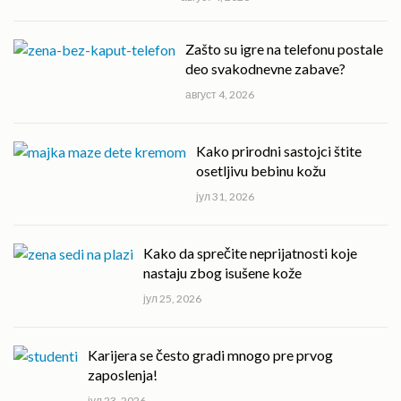
Zašto su igre na telefonu postale
deo svakodnevne zabave?
август 4, 2026
Kako prirodni sastojci štite
osetljivu bebinu kožu
јул 31, 2026
Kako da sprečite neprijatnosti koje
nastaju zbog isušene kože
јул 25, 2026
Karijera se često gradi mnogo pre prvog
zaposlenja!
јул 23, 2026