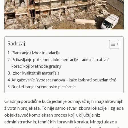
Sadržaj:
Planiranje i izbor instalacija
Pribavljanje potrebne dokumentacije – administrativni
koraci koji prethode gradnji
Izbor kvalitetnih materijala
Angažovanje izvođača radova – kako izabrati pouzdan tim?
Budžetiranje i vremensko planiranje
Gradnja porodične kuće jedan je od najvažnijih i najzahtevnijih
životnih projekata. To nije samo stvar izbora lokacije i izgleda
objekta, već kompleksan proces koji uključuje niz
administrativnih, tehničkih i pravnih koraka. Mnogi ulaze u