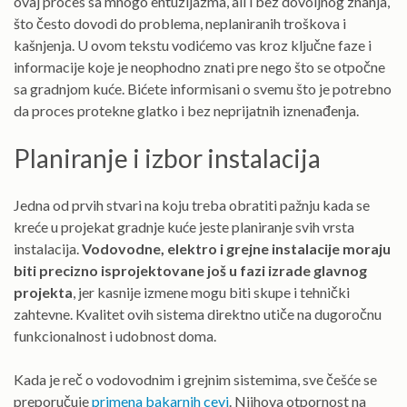
ovaj proces sa mnogo entuzijazma, ali i bez dovoljnog znanja,
što često dovodi do problema, neplaniranih troškova i
kašnjenja. U ovom tekstu vodićemo vas kroz ključne faze i
informacije koje je neophodno znati pre nego što se otpočne
sa gradnjom kuće. Bićete informisani o svemu što je potrebno
da proces protekne glatko i bez neprijatnih iznenađenja.
Planiranje i izbor instalacija
Jedna od prvih stvari na koju treba obratiti pažnju kada se
kreće u projekat gradnje kuće jeste planiranje svih vrsta
instalacija.
Vodovodne, elektro i grejne instalacije moraju
biti precizno isprojektovane još u fazi izrade glavnog
projekta
, jer kasnije izmene mogu biti skupe i tehnički
zahtevne. Kvalitet ovih sistema direktno utiče na dugoročnu
funkcionalnost i udobnost doma.
Kada je reč o vodovodnim i grejnim sistemima, sve češće se
preporučuje
primena bakarnih cevi
. Njihova otpornost na