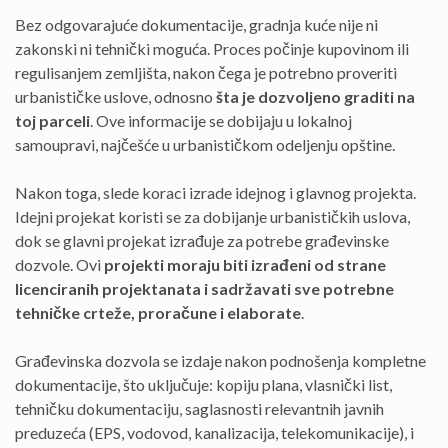
Bez odgovarajuće dokumentacije, gradnja kuće nije ni
zakonski ni tehnički moguća. Proces počinje kupovinom ili
regulisanjem zemljišta, nakon čega je potrebno proveriti
urbanističke uslove, odnosno
šta je dozvoljeno graditi na
toj parceli
. Ove informacije se dobijaju u lokalnoj
samoupravi, najčešće u urbanističkom odeljenju opštine.
Nakon toga, slede koraci izrade idejnog i glavnog projekta.
Idejni projekat koristi se za dobijanje urbanističkih uslova,
dok se glavni projekat izrađuje za potrebe građevinske
dozvole. Ovi
projekti moraju biti izrađeni od strane
licenciranih projektanata i sadržavati sve potrebne
tehničke crteže, proračune i elaborate
.
Građevinska dozvola se izdaje nakon podnošenja kompletne
dokumentacije, što uključuje: kopiju plana, vlasnički list,
tehničku dokumentaciju, saglasnosti relevantnih javnih
preduzeća (EPS, vodovod, kanalizacija, telekomunikacije), i