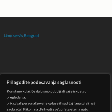
Limo servis Beograd
Prilagodite podešavanja saglasnosti
Koristimo kolačiće da bismo poboljšali vaše iskustvo
pregledanja,
prikazivali personalizovane oglase ili sadržaj i analizirali naš
saobraćaj. Klikom na „Prihvati sve“, pristajete na našu