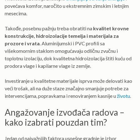
povećava komfor, naročito u ekstremnim zimskim i letnjim
mesecima.
Takođe, posebnu pažnju treba obratiti na
kvalitet krovne
konstrukcije, hidroizolacije temelja i materijala za
prozore i vrata
. Aluminijumski i PVC profili sa
višekomornim staklom omogućavaju odličnu zvučnu i
toplotnu izolaciju, dok kvalitetna hidroizolacija štiti kuću od
prodora vlage i kapilarne vlage iz zemlje.
Investiranje u kvalitetne materijale isprva može delovati kao
veći trošak, ali na duže staze značajno smanjuje potrebe za
intervencijama, popravkama i renoviranjem kasnije u
životu
.
Angažovanje izvođača radova –
kako izabrati pouzdan tim?
Jedan od najvažnijih faktora uspešne gradnje je izbor