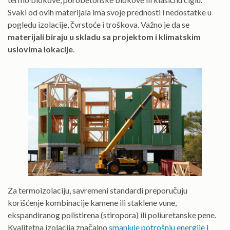
Svaki od ovih materijala ima svoje prednosti i nedostatke u
pogledu izolacije, čvrstoće i troškova. Važno je da se
materijali biraju u skladu sa projektom i klimatskim
uslovima lokacije
.
Za termoizolaciju, savremeni standardi preporučuju
korišćenje kombinacije kamene ili staklene vune,
ekspandiranog polistirena (stiropora) ili poliuretanske pene.
Kvalitetna izolacija značajno
smanjuje potrošnju energije
i