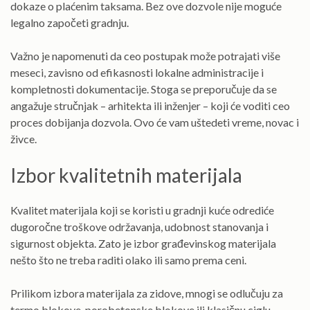
dokaze o plaćenim taksama. Bez ove dozvole nije moguće
legalno započeti gradnju.
Važno je napomenuti da ceo postupak može potrajati više
meseci, zavisno od efikasnosti lokalne administracije i
kompletnosti dokumentacije. Stoga se preporučuje da se
angažuje stručnjak – arhitekta ili inženjer – koji će voditi ceo
proces dobijanja dozvola. Ovo će vam uštedeti vreme, novac i
živce.
Izbor kvalitetnih materijala
Kvalitet materijala koji se koristi u gradnji kuće odrediće
dugoročne troškove održavanja, udobnost stanovanja i
sigurnost objekta. Zato je izbor građevinskog materijala
nešto što ne treba raditi olako ili samo prema ceni.
Prilikom izbora materijala za zidove, mnogi se odlučuju za
termo blokove, porobetonske blokove ili klasičnu ciglu.