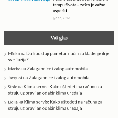
tempu života – zašto je važno
usporiti
јул 16, 2026
Vaš glas
Da li postoji pametan način za klađenje ili je
Micko
на
sve iluzija?
Zalagaonice i zalog automobila
Marko
на
Zalagaonice i zalog automobila
Jacquot
на
Klima servis: Kako uštedeti na računu za
Stole
на
struju uz pravilan odabir klima uređaja
Klima servis: Kako uštedeti na računu za
Lidija
на
struju uz pravilan odabir klima uređaja