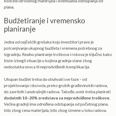
količine utrošenog materijala i eventualna odstupanja od
plana.
Budžetiranje i vremensko
planiranje
Jedna od najčešćih grešaka koju investitori prave je
potcenjivanje ukupnog budžeta i vremena potrebnog za
izgradnju. Realno planiranje troškova i rokova je ključno kako
biste izbegli situacije u kojima gradnja stane zbog
nedostatka novca ili nepredviđenih komplikacija.
Ukupan budžet treba da obuhvati sve faze – od
projektovanja i dozvola, preko grubih građevinskih radova,
do završnih i unutrašnjih radova. Takođe, uvek treba planirati
dodatnih 10–20% sredstava za nepredviđene troškove
.
Većina gradnji ima određena odstupanja od početnog plana,
bilo zbog cena materijala, bilo zbog izmene u toku radova.