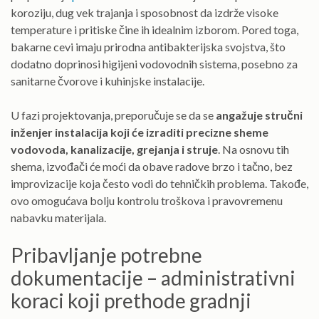
koroziju, dug vek trajanja i sposobnost da izdrže visoke
temperature i pritiske čine ih idealnim izborom. Pored toga,
bakarne cevi imaju prirodna antibakterijska svojstva, što
dodatno doprinosi higijeni vodovodnih sistema, posebno za
sanitarne čvorove i kuhinjske instalacije.
U fazi projektovanja, preporučuje se da se
angažuje stručni
inženjer instalacija koji će izraditi precizne sheme
vodovoda, kanalizacije, grejanja i struje
. Na osnovu tih
shema, izvođači će moći da obave radove brzo i tačno, bez
improvizacije koja često vodi do tehničkih problema. Takođe,
ovo omogućava bolju kontrolu troškova i pravovremenu
nabavku materijala.
Pribavljanje potrebne
dokumentacije – administrativni
koraci koji prethode gradnji