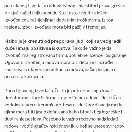
pouzdanog izvođača radova. Mnogi investitori prave grešku
birajući najjeftiniju ponudu, što često rezultira lošim
izvođenjem, kašnjenjima i dodatnim troškovima. Iz tog
razloga, izbor izvođača mora biti pažljiv i temeljan.
Najbolje je
krenuti od preporuka ljudi koji su već gradili
kuće i imaju pozitivna iskustva
. Takođe, važno je da
izvođač ima registrovanu firmu, potrebne licence i osiguranje.
Ugovor o izvođenju radova mora biti detaljno razrađen i
sadržavati rokove, specifikaciju radova, način plaćanja i
penale za kašnjenja.
Pored glavnog izvođača, često je potrebno angažovati i
dodatne majstore ili firme za specifične radove: električare,
vodoinstalatere, keramičare, tesare i dr. Koordinacija među
njima mora biti jasno definisana kako bi se izbegle greške i
dupliranje poslova. Posebno je važno redovno nadgledati
radove i voditi građevinski dnevnik, u koji se unose svi radovi,