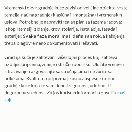
Vremenski okvir gradnje kuće zavisi od veličine objekta, vrste
temelja, načina gradnje (klasična ili montažna) i vremenskih
uslova. Potrebno je napraviti realan plan sa fazama radova:
iskop i temelji, zidanje, krov, stolarija, instalacije, fasada i
enterijer.
Svaka faza mora imati definisan rok
, a kašnjenja
treba blagovremeno dokumentovati i rešavati.
Gradnja kuće je zahtevan i višeslojan proces koji zahteva
ozbiljnu pripremu, znanje i stručnu podršku. Uložite vreme u
istraživanje, razgovarajte sa stručnjacima i ne žurite sa
odlukama. Kvalitetna priprema je osnov uspešne i mirne
gradnje kuće koja će vam doneti sigurnost, udobnost i
dugoročnu vrednost. Za još korisnih informacija posetite
naš
sajt
.