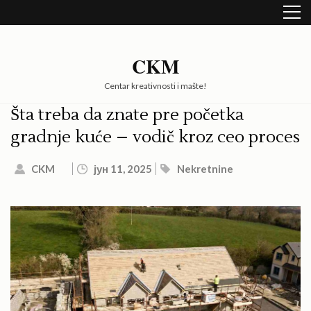
Skip
to
content
(Press
CKM
Enter)
Centar kreativnosti i mašte!
Šta treba da znate pre početka
gradnje kuće – vodič kroz ceo proces
CKM
јун 11, 2025
Nekretnine