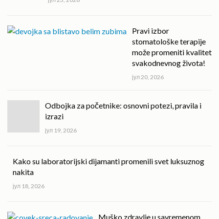
Pravi izbor
stomatološke terapije
može promeniti kvalitet
svakodnevnog života!
јул 20, 2026
Odbojka za početnike: osnovni potezi, pravila i
izrazi
јул 19, 2026
Kako su laboratorijski dijamanti promenili svet luksuznog
nakita
јул 18, 2026
Muško zdravlje u savremenom