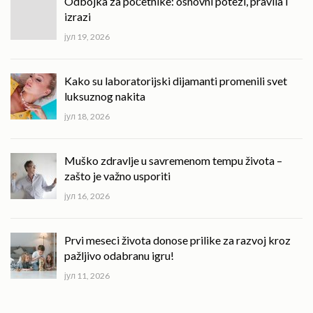
Odbojka za početnike: osnovni potezi, pravila i
izrazi
јул 19, 2026
Kako su laboratorijski dijamanti promenili svet
luksuznog nakita
јул 18, 2026
Muško zdravlje u savremenom tempu života –
zašto je važno usporiti
јул 16, 2026
Prvi meseci života donose prilike za razvoj kroz
pažljivo odabranu igru!
јул 11, 2026