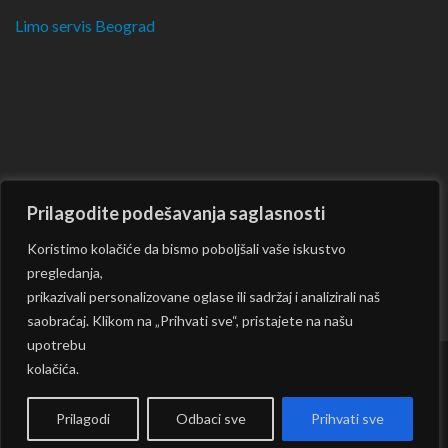
Limo servis Beograd
Prilagodite podešavanja saglasnosti
Koristimo kolačiće da bismo poboljšali vaše iskustvo
pregledanja,
prikazivali personalizovane oglase ili sadržaj i analizirali naš
saobraćaj. Klikom na „Prihvati sve“, pristajete na našu
upotrebu
kolačića.
Copyright © 2026
CKM
| Rara Journal by:
Rara Theme
|
Powered by:
WordPress
|
Prilagodi
Odbaci sve
Prihvati sve