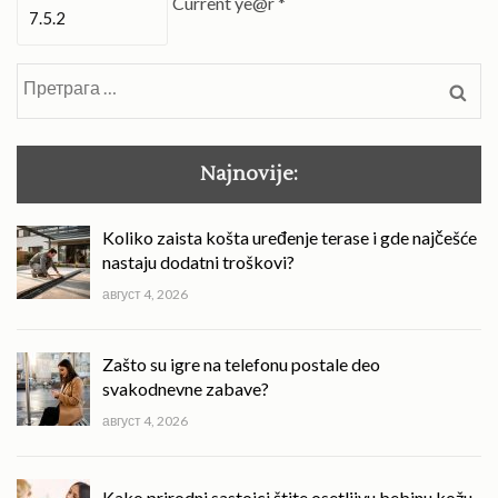
Current ye@r
*
Претрага
за:
Najnovije:
Koliko zaista košta uređenje terase i gde najčešće
nastaju dodatni troškovi?
август 4, 2026
Zašto su igre na telefonu postale deo
svakodnevne zabave?
август 4, 2026
Kako prirodni sastojci štite osetljivu bebinu kožu