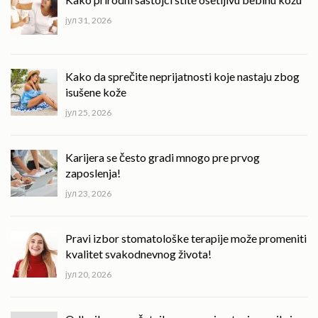
јул 31, 2026
Kako da sprečite neprijatnosti koje nastaju zbog
isušene kože
јул 25, 2026
Karijera se često gradi mnogo pre prvog
zaposlenja!
јул 23, 2026
Pravi izbor stomatološke terapije može promeniti
kvalitet svakodnevnog života!
јул 20, 2026