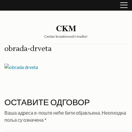
Skip
to
content
(Press
CKM
Enter)
Centar kreativnosti i mašte!
obrada-drveta
ОСТАВИТЕ ОДГОВОР
Ваша адреса е-поште неће бити објављена.
Неопходна
поља су означена
*