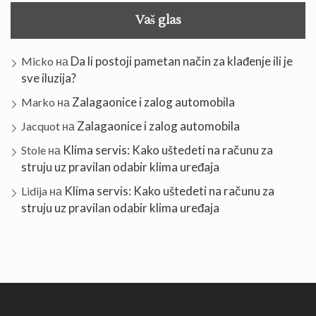
Vaš glas
Da li postoji pametan način za klađenje ili je
Micko
на
sve iluzija?
Zalagaonice i zalog automobila
Marko
на
Zalagaonice i zalog automobila
Jacquot
на
Klima servis: Kako uštedeti na računu za
Stole
на
struju uz pravilan odabir klima uređaja
Klima servis: Kako uštedeti na računu za
Lidija
на
struju uz pravilan odabir klima uređaja