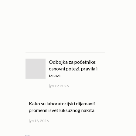
kvalitet
svakodnevnog
života!
јул
20,
2026
Odbojka za početnike:
osnovni potezi, pravila i
izrazi
јул 19, 2026
Kako su laboratorijski dijamanti
promenili svet luksuznog nakita
јул 18, 2026