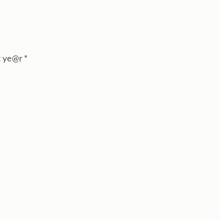
t ye@r
*