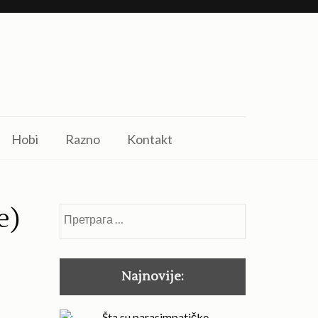
Hobi
Razno
Kontakt
e)
Претрага
за:
Najnovije:
Šta su parasimpatičke