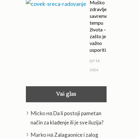
Muško
zdravlje u
savremenom
tempu
života –
zašto je
važno
usporiti
јул 16,
2026
Vaš glas
Micko
на
Da li postoji pametan
način za klađenje ili je sve iluzija?
Marko
на
Zalagaonice i zalog