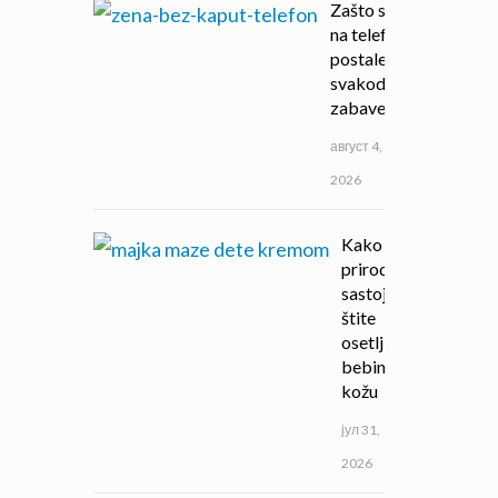
Zašto su igre
na telefonu
postale deo
svakodnevne
zabave?
август 4,
2026
Kako
prirodni
sastojci
štite
osetljivu
bebinu
kožu
јул 31,
2026