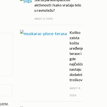
aktivnosti i kako vraćaju telo
u ravnotežu?
август 6, 2026
Koliko
zaista
košta
uređenje
terase i
gde
najčešće
nastaju
dodatni
troškovi?
август 4,
2026
ишем.