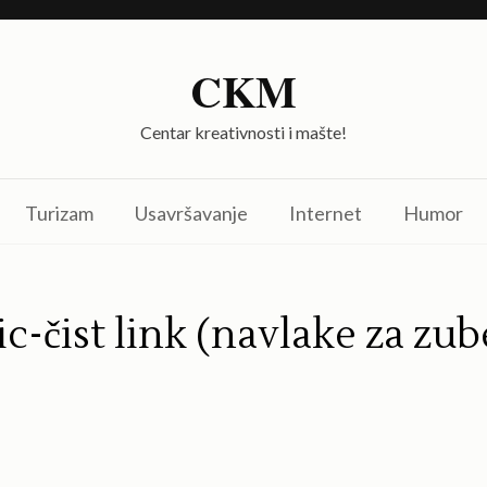
CKM
Centar kreativnosti i mašte!
Turizam
Usavršavanje
Internet
Humor
c-čist link (navlake za zub