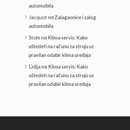
automobila
Jacquot
на
Zalagaonice i zalog
automobila
Stole
на
Klima servis: Kako
uštedeti na računu za struju uz
pravilan odabir klima uređaja
Lidija
на
Klima servis: Kako
uštedeti na računu za struju uz
pravilan odabir klima uređaja