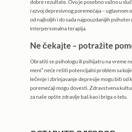
dobre rezultate. Ovo je posebno važno u slučaj
razvoj depresivnog poremećaja – uglavnom ob
od najboljih i do sada najpouzdanijih psihotera
interpersonalna terapija.
Ne čekajte – potražite po
Obratiti se psihologu ili psihijatru na vreme ne
meni” neće rešiti potencijalni problem sa koj
lečenje i zbrinjavanje depresije mogu biti od 
poremećaji mogu dovesti. Zdravstvena kultura 
za naše opšte zdravlje baš kao i briga o telu.