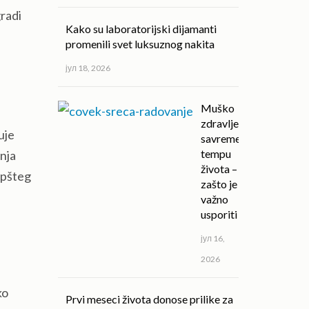
radi
Kako su laboratorijski dijamanti
promenili svet luksuznog nakita
јул 18, 2026
Muško
zdravlje u
uje
savremenom
tempu
anja
života –
 opšteg
zašto je
važno
usporiti
јул 16,
2026
ko
Prvi meseci života donose prilike za