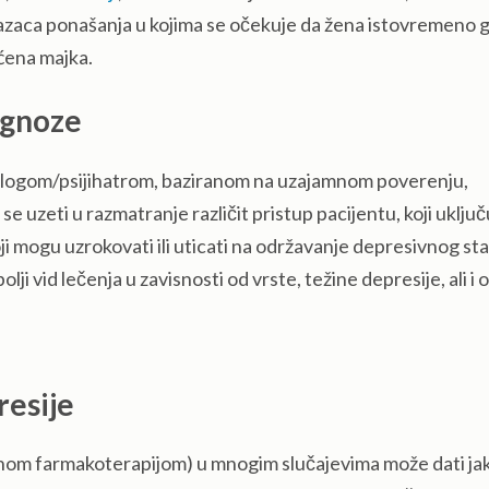
azaca ponašanja u kojima se očekuje da žena istovremeno g
ćena majka.
agnoze
ologom/psijihatrom, baziranom na uzajamnom poverenju,
 uzeti u razmatranje različit pristup pacijentu, koji uključ
oji mogu uzrokovati ili uticati na održavanje depresivnog st
lji vid lečenja u zavisnosti od vrste, težine depresije, ali i
resije
vanom farmakoterapijom) u mnogim slučajevima može dati ja