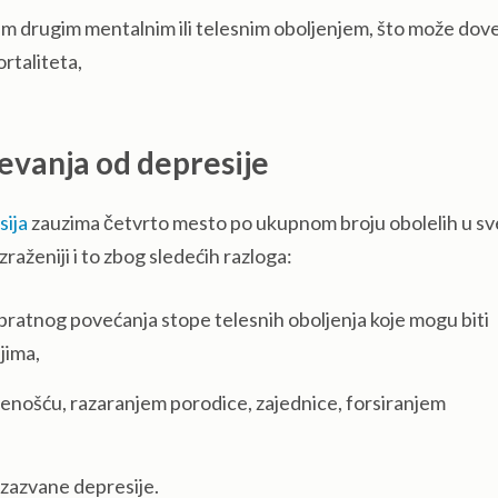
kim drugim mentalnim ili telesnim oboljenjem, što može dove
rtaliteta,
evanja od depresije
sija
zauzima četvrto mesto po ukupnom broju obolelih u sv
zraženiji i to zbog sledećih razloga:
pratnog povećanja stope telesnih oboljenja koje mogu biti
jima,
enošću, razaranjem porodice, zajednice, forsiranjem
zazvane depresije.