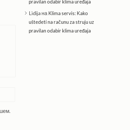
pravilan odabir klima uređaja
Lidija
на
Klima servis: Kako
uštedeti na računu za struju uz
pravilan odabir klima uređaja
ишем.