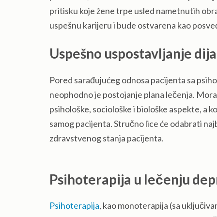
pritisku koje žene trpe usled nametnutih obr
uspešnu karijeru i bude ostvarena kao posve
Uspešno uspostavljanje dij
Pored sarađujućeg odnosa pacijenta sa psih
neophodno je postojanje plana lečenja. Mora se
psihološke, sociološke i biološke aspekte, a k
samog pacijenta. Stručno lice će odabrati najbo
zdravstvenog stanja pacijenta.
Psihoterapija u lečenju dep
Psihoterapija
, kao monoterapija (sa uključi