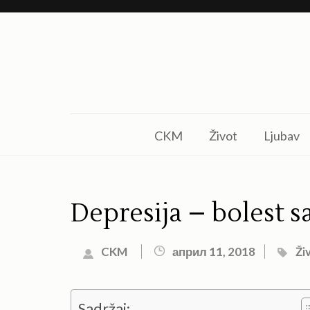
Skip
to
content
(Press
Enter)
CKM
Život
Ljubav
Depresija – bolest
CKM
април 11, 2018
Ži
Sadržaj: