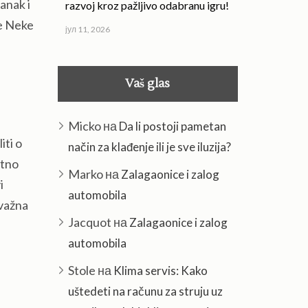
anak i
razvoj kroz pažljivo odabranu igru!
te Neke
јул 11, 2026
Vaš glas
Micko
на
Da li postoji pametan
iti o
način za klađenje ili je sve iluzija?
atno
Marko
на
Zalagaonice i zalog
i
automobila
 važna
Jacquot
на
Zalagaonice i zalog
automobila
Stole
на
Klima servis: Kako
uštedeti na računu za struju uz