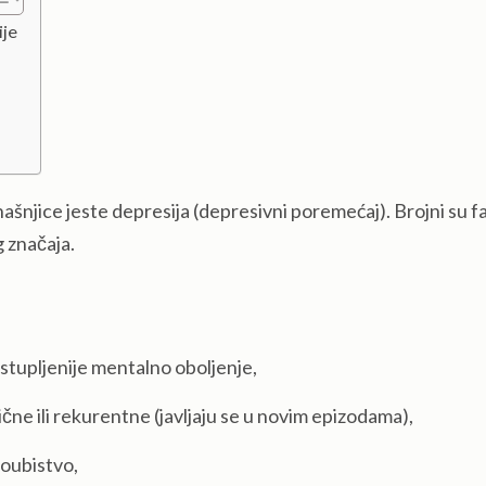
ije
šnjice jeste depresija (depresivni poremećaj). Brojni su f
g značaja.
astupljenije mentalno oboljenje,
ične ili rekurentne (javljaju se u novim epizodama),
moubistvo,