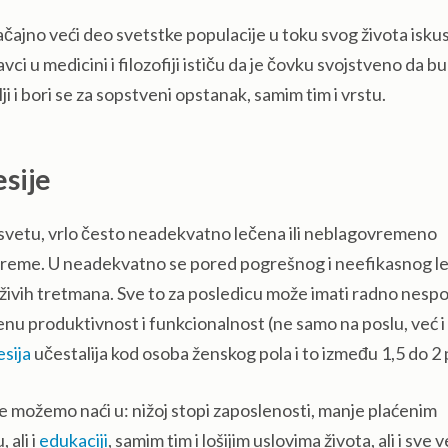
ačajno veći deo svetstke populacije u toku svog života iskus
i u medicini i filozofiji ističu da je čovku svojstveno da b
i i bori se za sopstveni opstanak, samim tim i vrstu.
sije
m svetu, vrlo često neadekvatno lečena ili neblagovremeno
 vreme. U neadekvatno se pored pogrešnog i neefikasnog le
loživih tretmana. Sve to za posledicu može imati radno nes
nu produktivnost i funkcionalnost (ne samo na poslu, već i
sija
učestalija kod osoba ženskog pola i to između 1,5 do 2 
 možemo naći u: nižoj stopi zaposlenosti, manje plaćenim
ali i
edukaciji
, samim tim i lošijim uslovima života, ali i sve