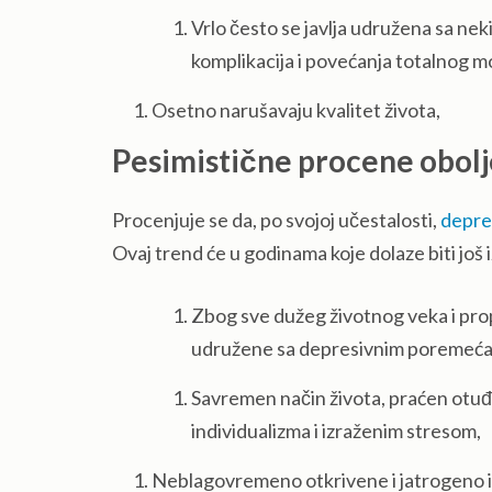
Vrlo često se javlja udružena sa ne
komplikacija i povećanja totalnog mo
Osetno narušavaju kvalitet života,
Pesimistične procene obolj
Procenjuje se da, po svojoj učestalosti,
depre
Ovaj trend će u godinama koje dolaze biti još i
Zbog sve dužeg životnog veka i pro
udružene sa depresivnim poremeća
Savremen način života, praćen otuđ
individualizma i izraženim stresom,
Neblagovremeno otkrivene i jatrogeno i