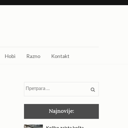
Hobi
Razno
Kontakt
Претрага
за:
Najnovije:
Koliko zaista košta