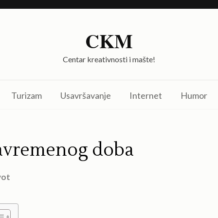
CKM
Centar kreativnosti i mašte!
Turizam
Usavršavanje
Internet
Humor
 savremenog doba
vot