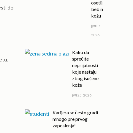
osetljivu
sti do
bebinu
kožu
јул 31,
2026
Kako da
sprečite
etu.
neprijatnosti
koje nastaju
zbog isušene
kože
јул 25, 2026
Karijera se često gradi
mnogo pre prvog
zaposlenja!