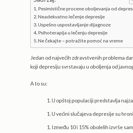
Pesimistične procene oboljevanja od depres
Neadekvatno lečenje depresije
Uspešno uspostavljanje dijagnoze
Psihoterapija u lečenju depresije
Ne čekajte – potražite pomoć na vreme
Jedan od najvećih zdravstvenih problema dana
koji depresiju svrstavaju u oboljenja od javno
A to su:
U opštoj populaciji predstavlja najz
U većini slučajeva depresije su hron
Između 10 i 15% obolelih izvrše sa