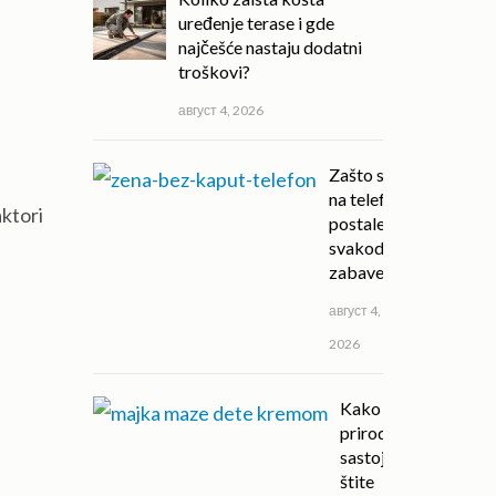
uređenje terase i gde
najčešće nastaju dodatni
troškovi?
август 4, 2026
Zašto su igre
na telefonu
aktori
postale deo
svakodnevne
zabave?
август 4,
2026
Kako
prirodni
sastojci
štite