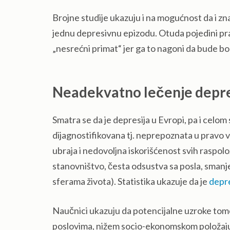
Brojne studije ukazuju i na mogućnost da i zn
jednu depresivnu epizodu. Otuda pojedini pravc
„nesrećni primat“ jer ga to nagoni da bude bolj
Neadekvatno lečenje depre
Smatra se da je depresija u Evropi, pa i celo
dijagnostifikovana tj. neprepoznata u pravo
ubraja i nedovoljna iskorišćenost svih raspo
stanovništvo, česta odsustva sa posla, smanje
sferama života). Statistika ukazuje da je
depre
Naučnici ukazuju da potencijalne uzroke tome
poslovima, nižem socio-ekonomskom položaju, 