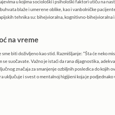
evima u kojima sociološki i psihološki faktori utiču na nast
uhvata blaže i umerene oblike, kao i vanbolničke pacijen
pijskih tehnika su: bihejvioralna, kognitivno-bihejvioralna i
moć na vreme
 sme biti doživljeno kao stid. Razmišljanje: “Šta će neko misl
im se suočavate. Važno je istaći da rana dijagnostika, adekv
ključnog značaja za smanjenje ozbiljnih posledica do kojih ov
uključuje i svest o mentalnoj higijieni koja je podjednako