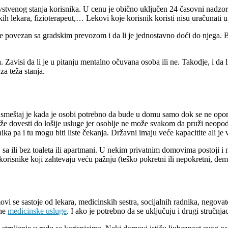
ravstvenog stanja korisnika. U cenu je obično uključen 24 časovni nadzo
kih lekara, fizioterapeut,… Lekovi koje korisnik koristi nisu uračunati u
kako je povezan sa gradskim prevozom i da li je jednostavno doći do njeg
 Zavisi da li je u pitanju mentalno očuvana osoba ili ne. Takodje, i da 
a teža stanja.
i smeštaj je kada je osobi potrebno da bude u domu samo dok se ne opo
že dovesti do lošije usluge jer osoblje ne može svakom da pruži neopod
ka pa i tu mogu biti liste čekanja. Državni imaju veće kapacitite ali je vel
a ili bez toaleta ili apartmani. U nekim privatnim domovima postoji i
isnike koji zahtevaju veću pažnju (teško pokretni ili nepokretni, demen
i se sastoje od lekara, medicinskih sestra, socijalnih radnika, negovat
tne
medicinske usluge
. I ako je potrebno da se uključuju i drugi stručnjaci