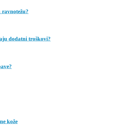
u ravnotežu?
taju dodatni troškovi?
bave?
ene kože