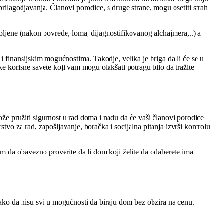
ilagodjavanja. Članovi porodice, s druge strane, mogu osetiti strah
jene (nakon povrede, loma, dijagnostifikovanog alchajmera,..) a
 i finansijskim mogućnostima. Takodje, velika je briga da li će se u
e korisne savete koji vam mogu olakšati potragu bilo da tražite
že pružiti sigurnost u rad doma i nadu da će vaši članovi porodice
tvo za rad, zapošljavanje, boračka i socijalna pitanja izvrši kontrolu
m da obavezno proverite da li dom koji želite da odaberete ima
ako da nisu svi u mogućnosti da biraju dom bez obzira na cenu.