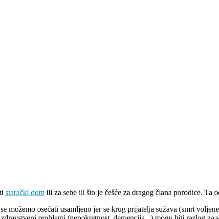
ti
starački dom
ili za sebe ili što je češće za dragog člana porodice. Ta o
 se možemo osećati usamljeno jer se krug prijatelja sužava (smrt volje
ni zdravstveni problemi (nepokretnost, demencija,..) mogu biti razlog 