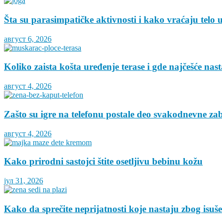
Šta su parasimpatičke aktivnosti i kako vraćaju telo 
август 6, 2026
Koliko zaista košta uređenje terase i gde najčešće nas
август 4, 2026
Zašto su igre na telefonu postale deo svakodnevne za
август 4, 2026
Kako prirodni sastojci štite osetljivu bebinu kožu
јул 31, 2026
Kako da sprečite neprijatnosti koje nastaju zbog isuš