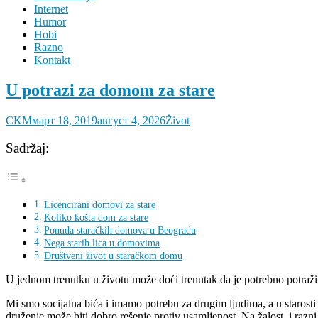
Internet
Humor
Hobi
Razno
Kontakt
U potrazi za domom za stare
CKM
март 18, 2019
август 4, 2026
Život
Sadržaj:
Licencirani domovi za stare
Koliko košta dom za stare
Ponuda staračkih domova u Beogradu
Nega starih lica u domovima
Društveni život u staračkom domu
U jednom trenutku u životu može doći trenutak da je potrebno potraži
Mi smo socijalna bića i imamo potrebu za drugim ljudima, a u starosti
druženje može biti dobro rešenje protiv usamljenost. Na žalost, i raz