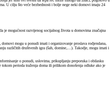
soblja jer smo svi svesni da lepa reč može mnogo da znači, pogotovo u
ama. U cilju što veće bezbednosti i bolje nege neki domovi imaju 24
tako da je mogućnost razvijenog socijalnog života u domovima značajna
ti, domovi mogu u ponudi imati i organizovanje proslava rodjendana,
ranju različitih društvenih igra (šah, domine,…). Takodje, mogu imati i
nformisanje o ponudi, uslovima, prikupljanju preporuka i obilasku
e tokom perioda traženja doma ili prilikom donošenja odluke ako je