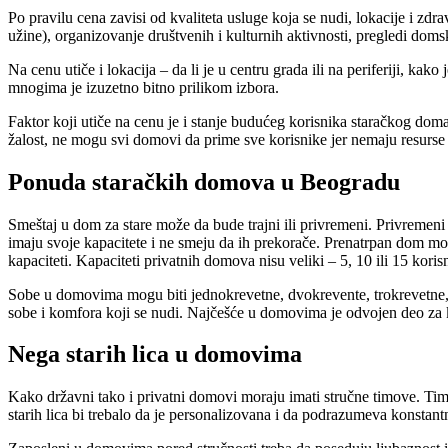
Po pravilu cena zavisi od kvaliteta usluge koja se nudi, lokacije i zd
užine), organizovanje društvenih i kulturnih aktivnosti, pregledi doms
Na cenu utiče i lokacija – da li je u centru grada ili na periferiji, 
mnogima je izuzetno bitno prilikom izbora.
Faktor koji utiče na cenu je i stanje budućeg korisnika staračkog doma.
žalost, ne mogu svi domovi da prime sve korisnike jer nemaju resurse z
Ponuda staračkih domova u Beogradu
Smeštaj u dom za stare može da bude trajni ili privremeni. Privremen
imaju svoje kapacitete i ne smeju da ih prekorače. Prenatrpan dom mo
kapaciteti. Kapaciteti privatnih domova nisu veliki – 5, 10 ili 15 korisni
Sobe u domovima mogu biti jednokrevetne, dvokrevente, trokrevetne, s
sobe i komfora koji se nudi. Najčešće u domovima je odvojen deo za kor
Nega starih lica u domovima
Kako državni tako i privatni domovi moraju imati stručne timove. Timov
starih lica bi trebalo da je personalizovana i da podrazumeva konstan