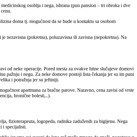
r medicinskog osoblja i nega, ishrana (pun pansion – tri obroka i dve
 cenu.
a. Blizina doma tj. mogućnost da se bude u kontaktu sa osobom
li je nezavisna (pokretna), poluzavisna ili zavisna (nepokretna). Na
ravi od neke operacije. Pored mesta za ovakve hitne slučajeve domovi
nu pažnju i negu. Za neke domove postoji lista čekanja jer su im puni
ika i potražnja jer su jeftiniji.
 mogućnost apartmana za bračne parove. Naravno, cena zavisi od vrste
cija, hronične bolesti,..).
elja, fizioterapeuta, logopeda, radnika zaduženih za higijenu. Nega
 i specijalisti.