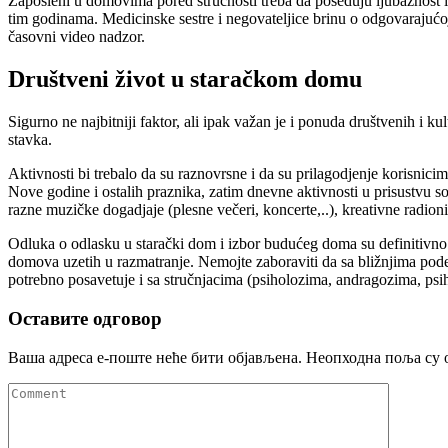
Zaposleni u domovima pored stručnosti treba da poseduju ljubaznost i
tim godinama. Medicinske sestre i negovateljice brinu o odgovarajućoj
časovni video nadzor.
Društveni život u staračkom domu
Sigurno ne najbitniji faktor, ali ipak važan je i ponuda društvenih i 
stavka.
Aktivnosti bi trebalo da su raznovrsne i da su prilagodjenje korisni
Nove godine i ostalih praznika, zatim dnevne aktivnosti u prisustvu soc
razne muzičke dogadjaje (plesne večeri, koncerte,..), kreativne radion
Odluka o odlasku u starački dom i izbor budućeg doma su definitivno 
domova uzetih u razmatranje. Nemojte zaboraviti da sa bližnjima pode
potrebno posavetuje i sa stručnjacima (psiholozima, andragozima, ps
Оставите одговор
Ваша адреса е-поште неће бити објављена.
Неопходна поља су 
Comment