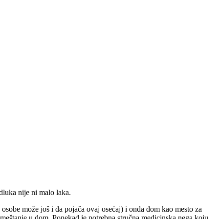
dluka nije ni malo laka.
ne osobe može još i da pojača ovaj osećaj) i onda dom kao mesto za
za smeštanje u dom. Ponekad je potrebna stručna medicinska nega koju