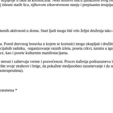
 strpljenje u radu sa korisnicima. Neki domovi ističu ljubaznost svog o
 ishrani starih lica, njihovom zdravstvenom stanju i prepisanim terapij
kulturnih aktivnosti u domu. Stari ljudi mogu biti vrlo željni druženja 
cima. Pored dnevnog boravka u kojem se korisnici mogu okupljati i druži
ijalnih radnika, organizovanje raznih izleta, poseta crkvi, turnira u ig
ice, kao i posete kulturnim manifestacijama.
stresni i zahtevaju vreme i posvećenost. Proces traženja podrazumeva i
lite svoje strahove i brige, da pokažete medjusobno razumevanje i da s
ihoterapeutima).
означена
*