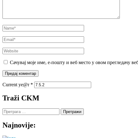
Name
*
Email
*
Website
Сачувај моје име, е-пошту и веб место у овом прегледачу ве
Current ye@r
*
Traži CKM
Претрага
за:
Najnovije: