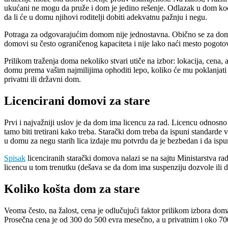
ukućani ne mogu da pruže i dom je jedino rešenje. Odlazak u dom kod s
da li će u domu njihovi roditelji dobiti adekvatnu pažnju i negu.
Potraga za odgovarajućim domom nije jednostavna. Obično se za dom 
domovi su često ograničenog kapaciteta i nije lako naći mesto pogot
Prilikom traženja doma nekoliko stvari utiče na izbor: lokacija, cena, 
domu prema vašim najmilijima ophoditi lepo, koliko će mu poklanjati p
privatni ili državni dom.
Licencirani domovi za stare
Prvi i najvažniji uslov je da dom ima licencu za rad. Licencu odnosno
tamo biti tretirani kako treba. Starački dom treba da ispuni standarde 
u domu za negu starih lica izdaje mu potvrdu da je bezbedan i da ispu
Spisak
licenciranih starački domova nalazi se na sajtu Ministarstva rada
licencu u tom trenutku (dešava se da dom ima suspenziju dozvole ili 
Koliko košta dom za stare
Veoma često, na žalost, cena je odlučujući faktor prilikom izbora do
Prosečna cena je od 300 do 500 evra mesečno, a u privatnim i oko 70