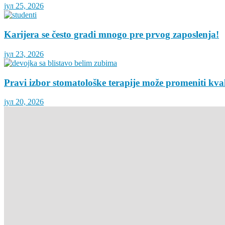
јул 25, 2026
Karijera se često gradi mnogo pre prvog zaposlenja!
јул 23, 2026
Pravi izbor stomatološke terapije može promeniti kva
јул 20, 2026