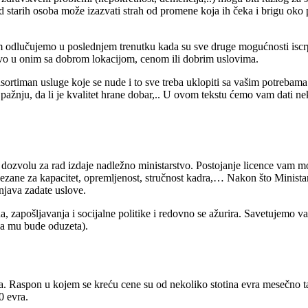
tarih osoba može izazvati strah od promene koja ih čeka i brigu oko pr
odlučujemo u poslednjem trenutku kada su sve druge mogućnosti iscrpl
ovo u onim sa dobrom lokacijom, cenom ili dobrim uslovima.
asortiman usluge koje se nude i to sve treba uklopiti sa vašim potrebama
ažnju, da li je kvalitet hrane dobar,.. U ovom tekstu ćemo vam dati nek
 dozvolu za rad izdaje nadležno ministarstvo. Postojanje licence vam mo
vezane za kapacitet, opremljenost, stručnost kadra,… Nakon što Ministars
njava zadate uslove.
, zapošljavanja i socijalne politike i redovno se ažurira
. Savetujemo va
da mu bude oduzeta).
ma. Raspon u kojem se kreću cene su od nekoliko stotina evra mesečno t
0 evra.