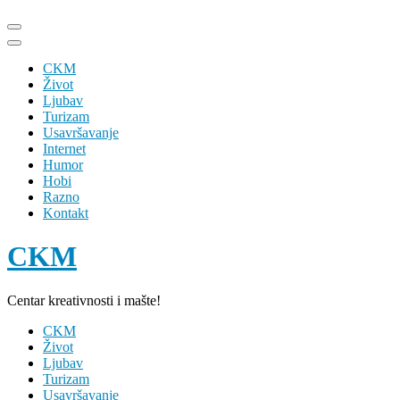
Skip
to
content
CKM
(Press
Život
Enter)
Ljubav
Turizam
Usavršavanje
Internet
Humor
Hobi
Razno
Kontakt
CKM
Centar kreativnosti i mašte!
CKM
Život
Ljubav
Turizam
Usavršavanje