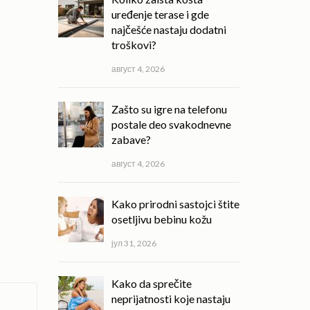
uređenje terase i gde
najčešće nastaju dodatni
troškovi?
август 4, 2026
Zašto su igre na telefonu
postale deo svakodnevne
zabave?
август 4, 2026
Kako prirodni sastojci štite
osetljivu bebinu kožu
јул 31, 2026
Kako da sprečite
neprijatnosti koje nastaju