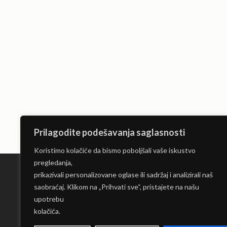
Prilagodite podešavanja saglasnosti
Koristimo kolačiće da bismo poboljšali vaše iskustvo
pregledanja,
prikazivali personalizovane oglase ili sadržaj i analizirali naš
saobraćaj. Klikom na „Prihvati sve“, pristajete na našu
Limo servis Beograd
upotrebu
kolačića.