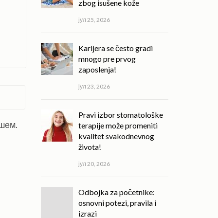
zbog isušene kože
јул 25, 2026
Karijera se često gradi
mnogo pre prvog
zaposlenja!
јул 23, 2026
Pravi izbor stomatološke
ишем.
terapije može promeniti
kvalitet svakodnevnog
života!
јул 20, 2026
Odbojka za početnike:
osnovni potezi, pravila i
izrazi