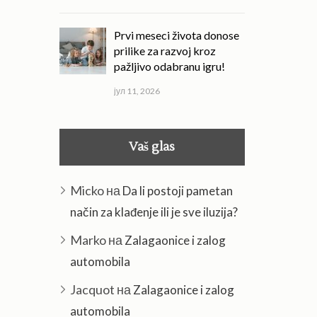
Prvi meseci života donose
prilike za razvoj kroz
pažljivo odabranu igru!
јул 11, 2026
Vaš glas
Micko
на
Da li postoji pametan
način za klađenje ili je sve iluzija?
Marko
на
Zalagaonice i zalog
automobila
Jacquot
на
Zalagaonice i zalog
automobila