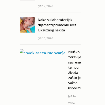
јул 19, 2026
Kako su laboratorijski
dijamanti promenili svet
luksuznog nakita
јул 18, 2026
Muško
zdravlje u
savremenom
tempu
života –
zašto je
važno
usporiti
јул 16,
2026