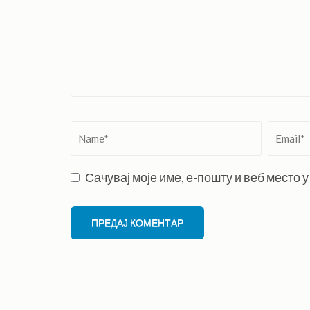
Name
*
Email
*
Сачувај моје име, е-пошту и веб место