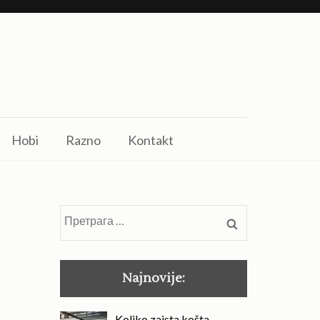
Hobi
Razno
Kontakt
Претрага
за:
Najnovije:
Koliko zaista košta