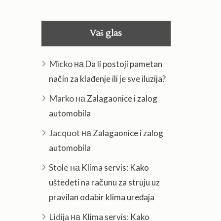
Vaš glas
Micko
на
Da li postoji pametan
način za klađenje ili je sve iluzija?
Marko
на
Zalagaonice i zalog
automobila
Jacquot
на
Zalagaonice i zalog
automobila
Stole
на
Klima servis: Kako
uštedeti na računu za struju uz
pravilan odabir klima uređaja
Lidija
на
Klima servis: Kako