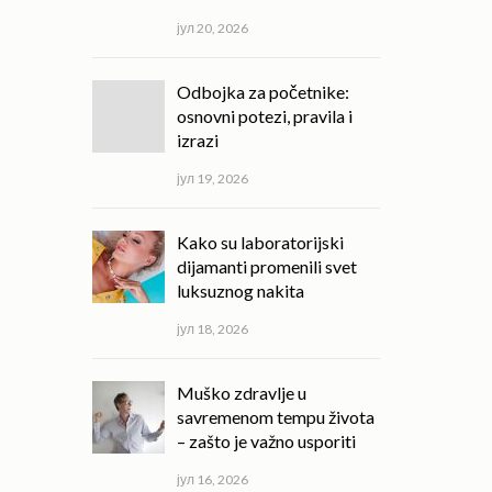
јул 20, 2026
Odbojka za početnike:
osnovni potezi, pravila i
izrazi
јул 19, 2026
Kako su laboratorijski
dijamanti promenili svet
luksuznog nakita
јул 18, 2026
Muško zdravlje u
savremenom tempu života
– zašto je važno usporiti
јул 16, 2026