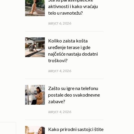
aktivnosti i kako vraćaju
telo u ravnotežu?
август 6, 2026
Koliko zaista košta
uređenje terase i gde
najčešće nastaju dodatni
troškovi?
август 4, 2026
Zašto su igre na telefonu
postale deo svakodnevne
zabave?
август 4, 2026
Kako prirodni sastojci štite