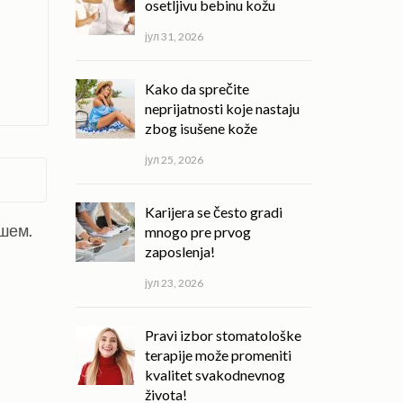
osetljivu bebinu kožu
јул 31, 2026
Kako da sprečite
neprijatnosti koje nastaju
zbog isušene kože
јул 25, 2026
Karijera se često gradi
ишем.
mnogo pre prvog
zaposlenja!
јул 23, 2026
Pravi izbor stomatološke
terapije može promeniti
kvalitet svakodnevnog
života!