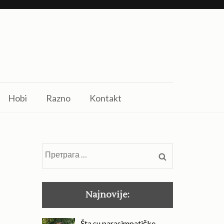
Hobi
Razno
Kontakt
Претрага
за:
Najnovije:
Šta su parasimpatičke