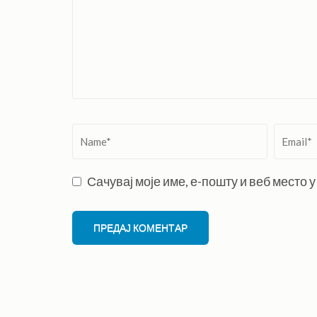
Name
*
Email
*
Сачувај моје име, е-пошту и веб место