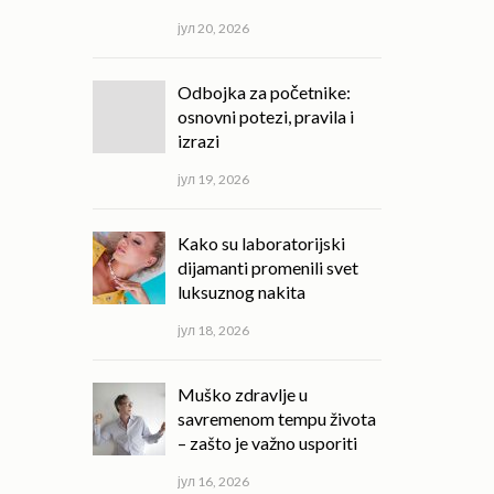
јул 20, 2026
Odbojka za početnike:
osnovni potezi, pravila i
izrazi
јул 19, 2026
Kako su laboratorijski
dijamanti promenili svet
luksuznog nakita
јул 18, 2026
Muško zdravlje u
savremenom tempu života
– zašto je važno usporiti
јул 16, 2026