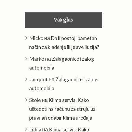
Vaš glas
Micko
на
Da li postoji pametan
način za klađenje ili je sve iluzija?
Marko
на
Zalagaonice i zalog
automobila
Jacquot
на
Zalagaonice i zalog
automobila
Stole
на
Klima servis: Kako
uštedeti na računu za struju uz
pravilan odabir klima uređaja
Lidija
на
Klima servis: Kako