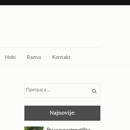
Hobi
Razno
Kontakt
Претрага
за:
Najnovije:
Šta su parasimpatičke