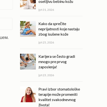
osetljivu bebinu kožu
јул 31, 2026
Kako da sprečite
neprijatnosti koje nastaju
zbog isušene kože
ишем.
јул 25, 2026
Karijera se često gradi
mnogo pre prvog
zaposlenja!
јул 23, 2026
Pravi izbor stomatološke
terapije može promeniti
kvalitet svakodnevnog
života!