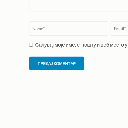
Name
*
Email
*
Сачувај моје име, е-пошту и веб место