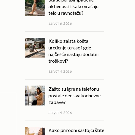
aktivnosti i kako vraćaju
telo u ravnotežu?
август 6, 2026
Koliko zaista košta
uređenje terase i gde
najčešće nastaju dodatni
troškovi?
август 4, 2026
Zašto su igre na telefonu
postale deo svakodnevne
zabave?
август 4, 2026
Kako prirodni sastojci štite