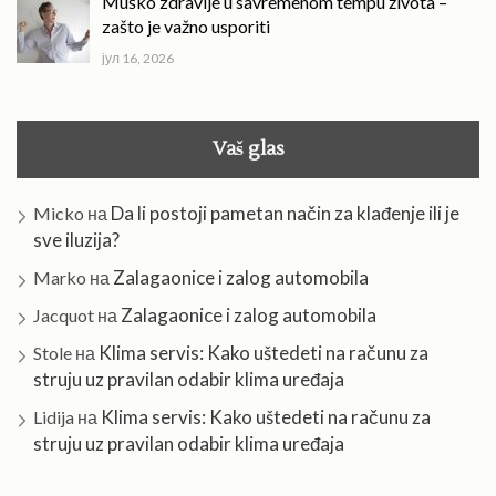
Muško zdravlje u savremenom tempu života –
zašto je važno usporiti
јул 16, 2026
Vaš glas
Da li postoji pametan način za klađenje ili je
Micko
на
sve iluzija?
Zalagaonice i zalog automobila
Marko
на
Zalagaonice i zalog automobila
Jacquot
на
Klima servis: Kako uštedeti na računu za
Stole
на
struju uz pravilan odabir klima uređaja
Klima servis: Kako uštedeti na računu za
Lidija
на
struju uz pravilan odabir klima uređaja