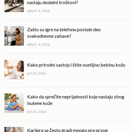
nastaju dodatni troškovi?
август 4, 2026
Zašto su igre na telefonu postale deo
svakodnevne zabave?
август 4, 2026
Kako prirodni sastojci štite osetljivu bebinu kožu
јул 31, 2026
Kako da sprečite neprijatnosti koje nastaju zbog
isušene kože
јул 25, 2026
Karijera se često gradi mnogo pre prvog