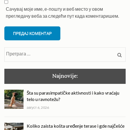
Сачувај моје име, е-пошту и веб место у овом
прегледачу веба за следећи пут када коментаришем.
Претрага
за:
Najnovije:
Šta su parasimpatičke aktivnosti i kako vraćaju
telo u ravnotežu?
август 6, 2026
Koliko zaista košta uređenje terase i gde najčešće