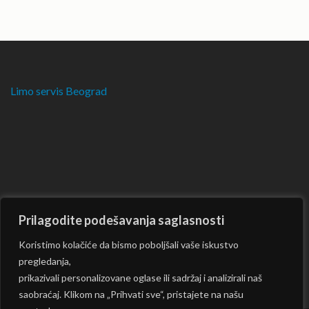
Limo servis Beograd
Prilagodite podešavanja saglasnosti
Koristimo kolačiće da bismo poboljšali vaše iskustvo
pregledanja,
prikazivali personalizovane oglase ili sadržaj i analizirali naš
saobraćaj. Klikom na „Prihvati sve“, pristajete na našu