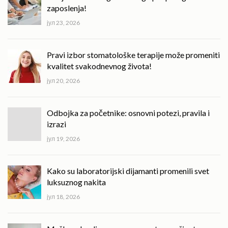
zaposlenja!
јул 23, 2026
Pravi izbor stomatološke terapije može promeniti
kvalitet svakodnevnog života!
јул 20, 2026
Odbojka za početnike: osnovni potezi, pravila i
izrazi
јул 19, 2026
Kako su laboratorijski dijamanti promenili svet
luksuznog nakita
јул 18, 2026