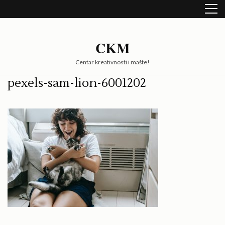
Skip
to
content
(Press
CKM
Enter)
Centar kreativnosti i mašte!
pexels-sam-lion-6001202