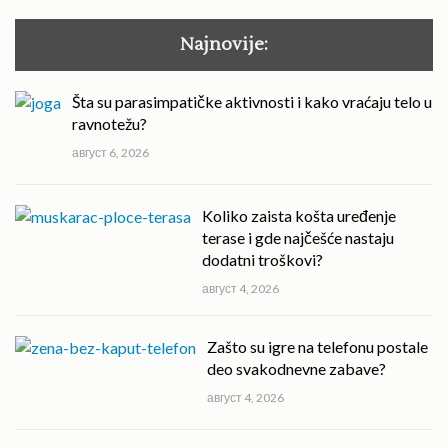
Najnovije:
Šta su parasimpatičke aktivnosti i kako vraćaju telo u
ravnotežu?
август 6, 2026
Koliko zaista košta uređenje
terase i gde najčešće nastaju
dodatni troškovi?
август 4, 2026
Zašto su igre na telefonu postale
deo svakodnevne zabave?
август 4, 2026