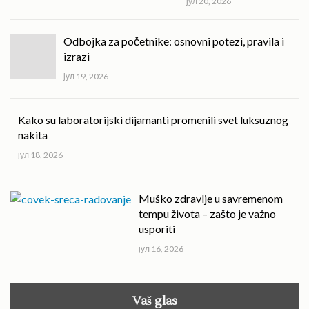
јул 20, 2026
Odbojka za početnike: osnovni potezi, pravila i
izrazi
јул 19, 2026
Kako su laboratorijski dijamanti promenili svet luksuznog
nakita
јул 18, 2026
Muško zdravlje u savremenom
tempu života – zašto je važno
usporiti
јул 16, 2026
Vaš glas