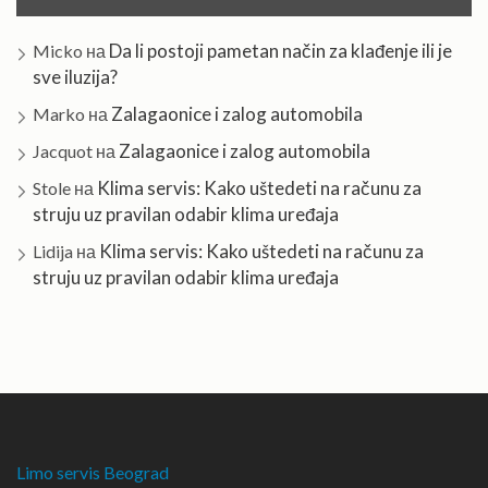
Da li postoji pametan način za klađenje ili je
Micko
на
sve iluzija?
Zalagaonice i zalog automobila
Marko
на
Zalagaonice i zalog automobila
Jacquot
на
Klima servis: Kako uštedeti na računu za
Stole
на
struju uz pravilan odabir klima uređaja
Klima servis: Kako uštedeti na računu za
Lidija
на
struju uz pravilan odabir klima uređaja
Limo servis Beograd