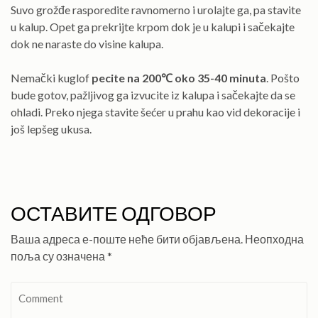
Suvo grožđe rasporedite ravnomerno i urolajte ga, pa stavite
u kalup. Opet ga prekrijte krpom dok je u kalupi i sačekajte
dok ne naraste do visine kalupa.
Nemački kuglof
pecite na 200℃ oko 35-40 minuta
. Pošto
bude gotov, pažljivog ga izvucite iz kalupa i sačekajte da se
ohladi. Preko njega stavite šećer u prahu kao vid dekoracije i
još lepšeg ukusa.
ОСТАВИТЕ ОДГОВОР
Ваша адреса е-поште неће бити објављена.
Неопходна
поља су означена
*
Comment