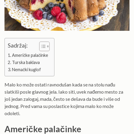
Sadržaj:
Američke palačinke
Turska baklava
Nemački kuglof
Malo ko može ostati ravnodušan kada se na stolu nađu
slatkiši posle glavnog jela. Iako siti, uvek nađemo mesto za
još jedan zalogaj, mada, često se dešava da bude i više od
jednog. Pred vama su poslastice kojima malo ko može
odoleti.
Američke palačinke