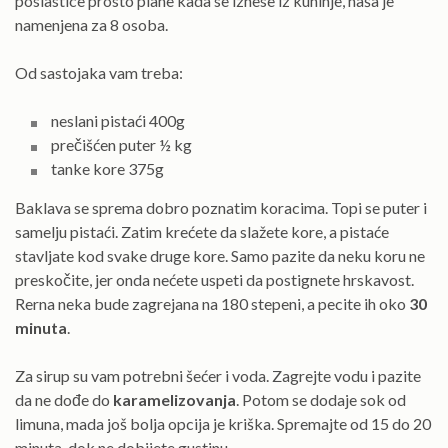
poslastice prosto plane kada se iznese iz kuhinje, naša je
namenjena za 8 osoba.
Od sastojaka vam treba:
neslani pistaći 400g
prečišćen puter ½ kg
tanke kore 375g
Baklava se sprema dobro poznatim koracima. Topi se puter i
samelju pistaći. Zatim krećete da slažete kore, a pistaće
stavljate kod svake druge kore. Samo pazite da neku koru ne
preskočite, jer onda nećete uspeti da postignete hrskavost.
Rerna neka bude zagrejana na 180 stepeni, a pecite ih oko
30
minuta
.
Za sirup su vam potrebni šećer i voda. Zagrejte vodu i pazite
da ne dođe do
karamelizovanja
. Potom se dodaje sok od
limuna, mada još bolja opcija je kriška. Spremajte od 15 do 20
minuta, dok ne dobijete gustinu.