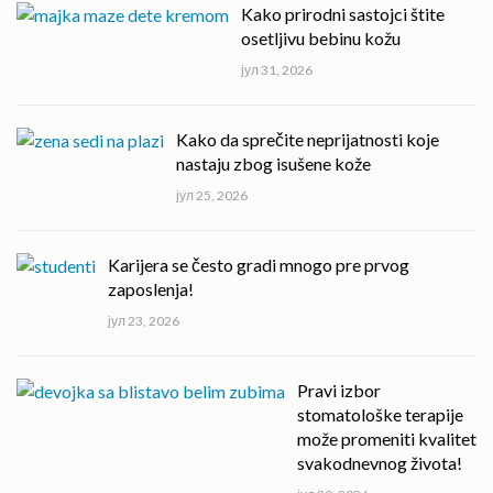
Kako prirodni sastojci štite
osetljivu bebinu kožu
јул 31, 2026
Kako da sprečite neprijatnosti koje
nastaju zbog isušene kože
јул 25, 2026
Karijera se često gradi mnogo pre prvog
zaposlenja!
јул 23, 2026
Pravi izbor
stomatološke terapije
može promeniti kvalitet
svakodnevnog života!