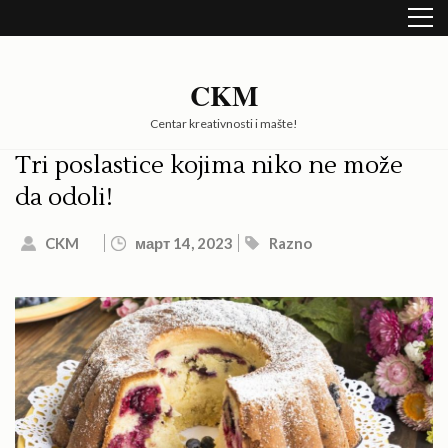
Skip
to
content
(Press
CKM
Enter)
Centar kreativnosti i mašte!
Tri poslastice kojima niko ne može
da odoli!
CKM
март 14, 2023
Razno