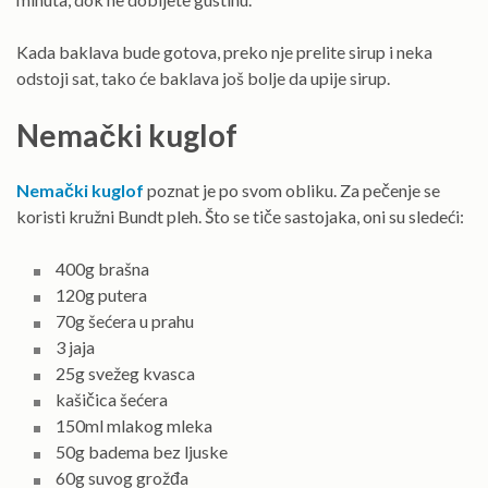
Kada baklava bude gotova, preko nje prelite sirup i neka
odstoji sat, tako će baklava još bolje da upije sirup.
Nemački kuglof
Nemački kuglof
poznat je po svom obliku. Za pečenje se
koristi kružni Bundt pleh. Što se tiče sastojaka, oni su sledeći:
400g brašna
120g putera
70g šećera u prahu
3 jaja
25g svežeg kvasca
kašičica šećera
150ml mlakog mleka
50g badema bez ljuske
60g suvog grožđa