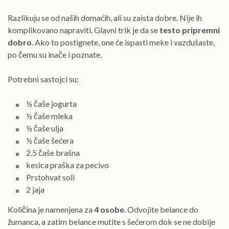
Razlikuju se od naših domaćih, ali su zaista dobre. Nije ih
komplikovano napraviti. Glavni trik je da se
testo pripremni
dobro
. Ako to postignete, one će ispasti meke i vazdušaste,
po čemu su inače i poznate.
Potrebni sastojci su:
½ čaše jogurta
½ čaše mleka
½ čaše ulja
½ čaše šećera
2.5 čaše brašna
kesica praška za pecivo
Prstohvat soli
2 jaja
Količina je namenjena za
4 osobe
. Odvojite belance do
žumanca, a zatim belance mutite s šećerom dok se ne dobije