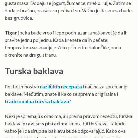
gusta masa. Dodaju se jogurt, žumance, mleko i ulje. Zatim se
dodaje brašno, prašak za pecivo i so. Važno je da smesa bude
bez grudvica.
Tiganj
neka bude vreo i lepo podmazan, a naš savet je da ih
pravite jednu po jednu. Kada krenete da ih pečete,
temperatura se smanjuje. Ako primetite balončiće, onda
okrenite na drugu stranu.
Turska baklava
Postoji mnoštvo
različitih recepata
i načina za spremanje
baklave. Međutim, znate li kako se sprema originalna i
tradcionalna turska baklava
?
Neki je spremaju s orasima, ali prema pravom receptu, turska
baklava
pravi se s pistaćima
i mora biti hrskava. Takođe,
važno je i da sirup za baklavu bude odgovarajuć. Kako ova