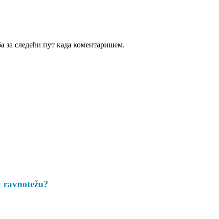
ба за следећи пут када коментаришем.
u ravnotežu?