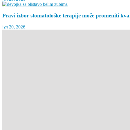
Pravi izbor stomatološke terapije može promeniti kva
јул 20, 2026