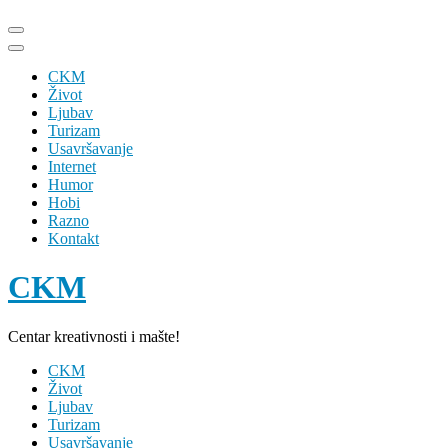
Skip
to
content
CKM
(Press
Život
Enter)
Ljubav
Turizam
Usavršavanje
Internet
Humor
Hobi
Razno
Kontakt
CKM
Centar kreativnosti i mašte!
CKM
Život
Ljubav
Turizam
Usavršavanje