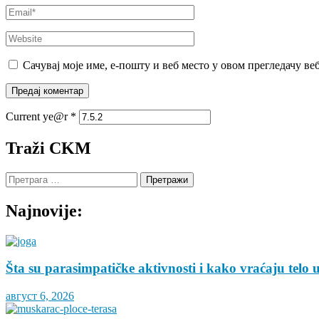
Email
*
Website
Сачувај моје име, е-пошту и веб место у овом прегледачу ве
Current ye@r
*
Traži CKM
Претрага
за:
Najnovije:
Šta su parasimpatičke aktivnosti i kako vraćaju telo 
август 6, 2026