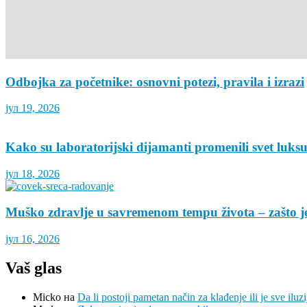
Odbojka za početnike: osnovni potezi, pravila i izrazi
јул 19, 2026
Kako su laboratorijski dijamanti promenili svet luks
јул 18, 2026
Muško zdravlje u savremenom tempu života – zašto je
јул 16, 2026
Vaš glas
Micko
на
Da li postoji pametan način za klađenje ili je sve iluzi