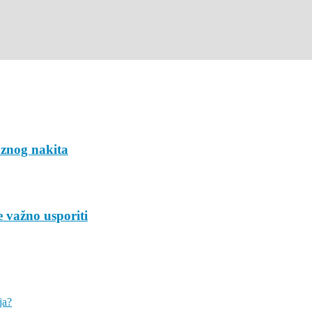
uznog nakita
 važno usporiti
ja?