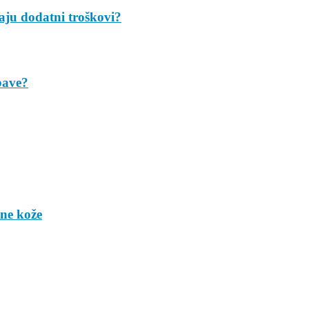
taju dodatni troškovi?
bave?
ene kože