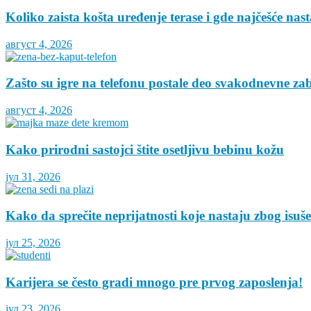
Koliko zaista košta uređenje terase i gde najčešće nas
август 4, 2026
Zašto su igre na telefonu postale deo svakodnevne za
август 4, 2026
Kako prirodni sastojci štite osetljivu bebinu kožu
јул 31, 2026
Kako da sprečite neprijatnosti koje nastaju zbog isuš
јул 25, 2026
Karijera se često gradi mnogo pre prvog zaposlenja!
јул 23, 2026