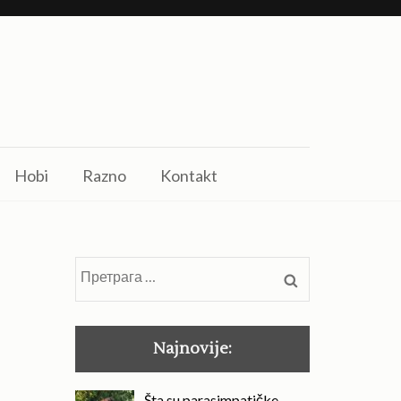
Hobi
Razno
Kontakt
Претрага
за:
Najnovije:
Šta su parasimpatičke