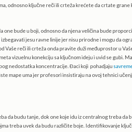
ma, odnosno ključne reči ili crteža krećete da crtate grane 
i da one bude u boji, odnosno da njena veličina bude proporc
eba izbegavati jesu ravne linije jer nisu prirodne i mogu da og
od Vaše reči ili crteža onda pravite duži međuprostor u Va
meta vizuelnu konekciju sa ključnom ideju i uvid se gubi. M
 zbog nedostatka koncentracije. Đaci koji pohadjaju
savrem
riste mape uma jer profesori insistiraju na ovoj tehnici učen
eba da budu tanje, dok one koje idu iz centralnog treba da 
jma treba uvek da budu različite boje. Identifikovanje klju