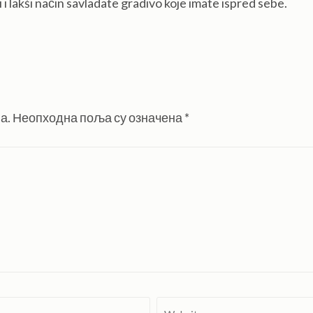
 i lakši način savladate gradivo koje imate ispred sebe.
а.
Неопходна поља су означена
*
Website