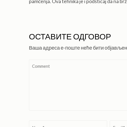
pamćenja. Ova tehnika je i podsticaj da na brži
ОСТАВИТЕ ОДГОВОР
Ваша адреса е-поште неће бити објављен
Comment
Name
*
Email
*