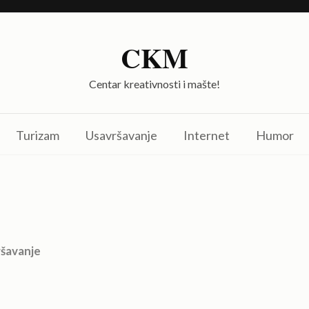
CKM
Centar kreativnosti i mašte!
Turizam
Usavršavanje
Internet
Humor
šavanje