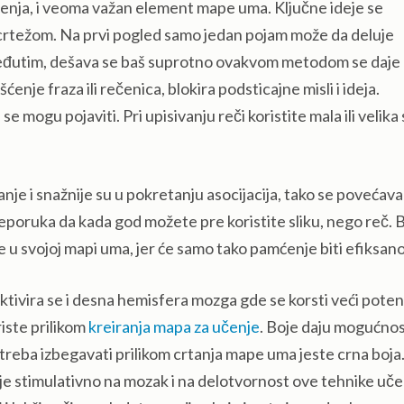
mćenja, i veoma važan element mape uma. Ključne ideje se
 crtežom. Na prvi pogled samo jedan pojam može da deluje
 Međutim, dešava se baš suprotno ovakvom metodom se daje
ćenje fraza ili rečenica, blokira podsticajne misli i ideja.
 mogu pojaviti. Pri upisivanju reči koristite mala ili velika 
nje i snažnije su u pokretanju asocijacija, tako se povećava
reporuka da kada god možete pre koristite sliku, nego reč. B
ate u svojoj mapi uma, jer će samo tako pamćenje biti efiksano
ivira se i desna hemisfera mozga gde se korsti veći potenc
riste prilikom
kreiranja mapa za učenje
. Boje daju mogućnos
treba izbegavati prilikom crtanja mape uma jeste crna boja.
je stimulativno na mozak i na delotvornost ove tehnike učen