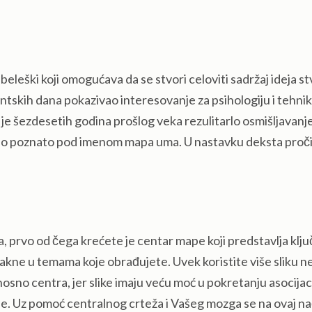
leški koji omogućava da se stvori celoviti sadržaj ideja st
entskih dana pokazivao interesovanje za psihologiju i tehni
 je šezdesetih godina prošlog veka rezulitarlo osmišljavan
larno poznato pod imenom mapa uma. U nastavku deksta proči
prvo od čega krećete je centar mape koji predstavlja klj
stakne u temama koje obrađujete. Uvek koristite više sliku n
osno centra, jer slike imaju veću moć u pokretanju asocijac
je. Uz pomoć centralnog crteža i Vašeg mozga se na ovaj na