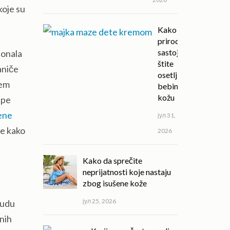
koje su
Kako
prirodni
sastojci
ionala
štite
raniče
osetljivu
šem
bebinu
kožu
ape
ene
јул 31,
je kako
2026
Kako da sprečite
neprijatnosti koje nastaju
zbog isušene kože
јул 25, 2026
budu
čnih