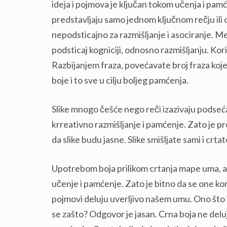
ideja i pojmova je ključan tokom učenja i pa
predstavljaju samo jednom ključnom rečju ili
nepodsticajno za razmišljanje i asociranje.
podsticaj kogniciji, odnosno razmišljanju. Koriš
Razbijanjem fraza, povećavate broj fraza koje se
boje i to sve u cilju boljeg pamćenja.
Slike mnogo češće nego reči izazivaju podseća
krreativno razmišljanje i pamćenje. Zato je p
da slike budu jasne. Slike smišljate sami i crt
Upotrebom boja prilikom crtanja mape uma, akt
učenje i pamćenje. Zato je bitno da se one ko
pojmovi deluju uverljivo našem umu. Ono što 
se zašto? Odgovor je jasan. Crna boja ne delu