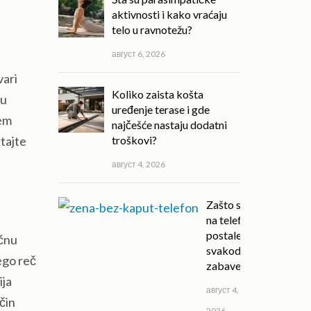
aktivnosti i kako vraćaju
telo u ravnotežu?
август 6, 2026
vari
Koliko zaista košta
ku
uređenje terase i gde
jem
najčešće nastaju dodatni
tajte
troškovi?
август 4, 2026
Zašto su igre
na telefonu
postale deo
učnu
svakodnevne
ego reč
zabave?
ija
август 4,
čin
2026