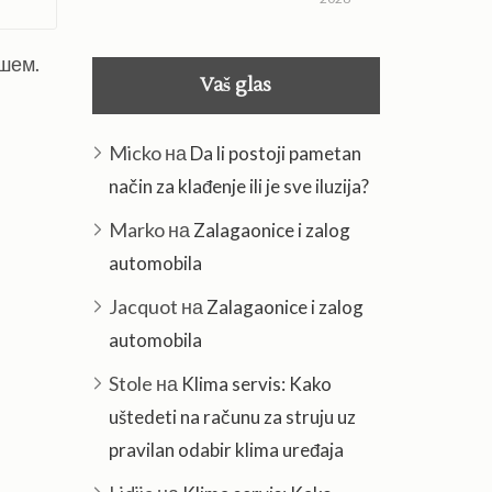
ишем.
Vaš glas
Micko
на
Da li postoji pametan
način za klađenje ili je sve iluzija?
Marko
на
Zalagaonice i zalog
automobila
Jacquot
на
Zalagaonice i zalog
automobila
Stole
на
Klima servis: Kako
uštedeti na računu za struju uz
pravilan odabir klima uređaja