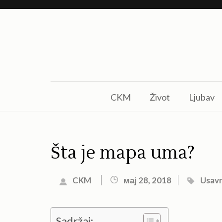
Skip
to
content
(Press
Enter)
CKM
Život
Ljubav
Šta je mapa uma?
CKM
мај 28, 2018
Usavr
Sadržaj: