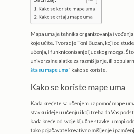
Kako se koriste mape uma
Kako se crtaju mape uma
Mapa uma je tehnika organizovanja i vođenja be
koje učite. Tvorac je Toni Buzan, koji od stud
učenja, i funkniconisanje ljudskog mozga. Što
univerzalne alatke za razmišljanje, ili popu
šta su mape uma
i kako se koriste.
Kako se koriste mape uma
Kada krećete sa učenjem uz pomoć mape uma, 
stavku ideje u učenju i koji treba da Vas pod
kada kreće od svoje ključne stavke u mapi odn
tako pojačavate kreativno mišljenje i pamćen