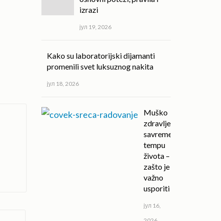
izrazi
јул 19, 2026
Kako su laboratorijski dijamanti
promenili svet luksuznog nakita
јул 18, 2026
Muško
zdravlje u
savremenom
tempu
života –
zašto je
važno
usporiti
јул 16,
2026