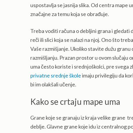
uspostavlja se jasnija slika. Od centra mape u
značajne za temu koja se obrađuje.
Treba voditi računa o debljini grana i gledat
reči ili slici koja se nalazi na njoj. Ono što tr
Vaše razmišjanje. Ukoliko stavite dužu granu 
razmišljanju. Prazan prostor u ovom slučaju o
uma često koriste i srednjoškolci, pre svega
privatne srednje škole
imaju privilegiju da ko
bi im olakšali učenje.
Kako se crtaju mape uma
Grane koje se granaju iz kraja velike grane
tr
deblje. Glavne grane koje idu iz centralnog po