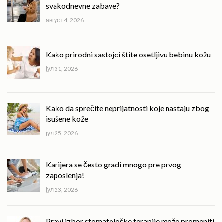
svakodnevne zabave?
август 4, 2026
Kako prirodni sastojci štite osetljivu bebinu kožu
јул 31, 2026
Kako da sprečite neprijatnosti koje nastaju zbog
isušene kože
јул 25, 2026
Karijera se često gradi mnogo pre prvog
zaposlenja!
јул 23, 2026
Pravi izbor stomatološke terapije može promeniti