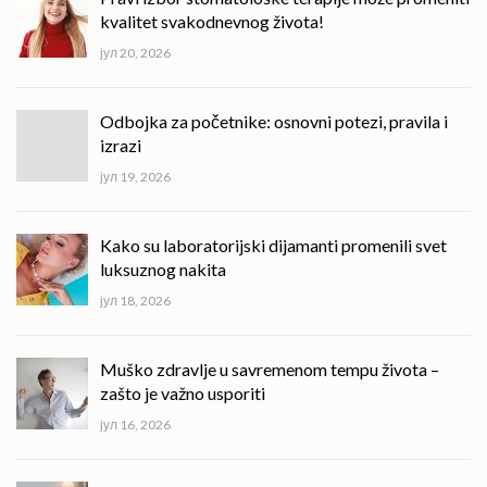
kvalitet svakodnevnog života!
јул 20, 2026
Odbojka za početnike: osnovni potezi, pravila i
izrazi
јул 19, 2026
Kako su laboratorijski dijamanti promenili svet
luksuznog nakita
јул 18, 2026
Muško zdravlje u savremenom tempu života –
zašto je važno usporiti
јул 16, 2026