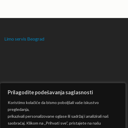
Limo servis Beograd
Prilagodite podešavanja saglasnosti
Koristimo kolačiće da bismo poboljšali vaše iskustvo
pregledanja,
prikazivali personalizovane oglase ili sadržaj i analizirali naš
saobraćaj. Klikom na „Prihvati sve“, pristajete na našu