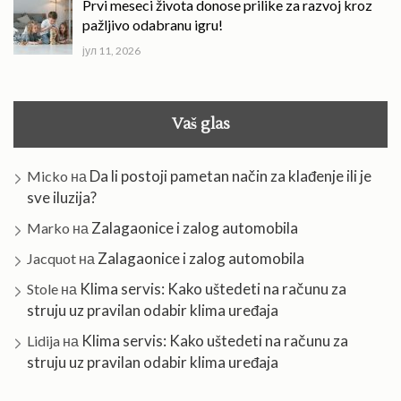
Prvi meseci života donose prilike za razvoj kroz
pažljivo odabranu igru!
јул 11, 2026
Vaš glas
Da li postoji pametan način za klađenje ili je
Micko
на
sve iluzija?
Zalagaonice i zalog automobila
Marko
на
Zalagaonice i zalog automobila
Jacquot
на
Klima servis: Kako uštedeti na računu za
Stole
на
struju uz pravilan odabir klima uređaja
Klima servis: Kako uštedeti na računu za
Lidija
на
struju uz pravilan odabir klima uređaja