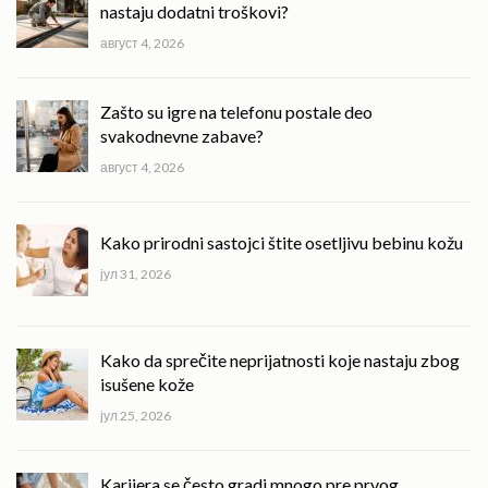
nastaju dodatni troškovi?
август 4, 2026
Zašto su igre na telefonu postale deo
svakodnevne zabave?
август 4, 2026
Kako prirodni sastojci štite osetljivu bebinu kožu
јул 31, 2026
Kako da sprečite neprijatnosti koje nastaju zbog
isušene kože
јул 25, 2026
Karijera se često gradi mnogo pre prvog