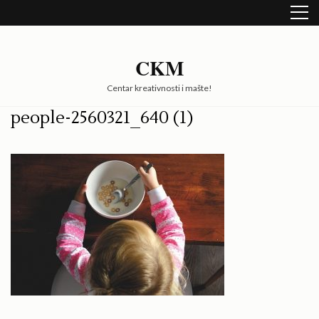
Skip
to
content
(Press
CKM
Enter)
Centar kreativnosti i mašte!
people-2560321_640 (1)