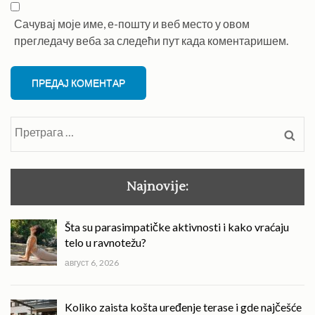
Сачувај моје име, е-пошту и веб место у овом
прегледачу веба за следећи пут када коментаришем.
Претрага
за:
Najnovije:
Šta su parasimpatičke aktivnosti i kako vraćaju
telo u ravnotežu?
август 6, 2026
Koliko zaista košta uređenje terase i gde najčešće