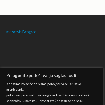
Limo servis Beograd
Prilagodite podešavanja saglasnosti
Koristimo kolačiće da bismo poboljšali vaše iskustvo
pregledanja,
prikazivali personalizovane oglase ili sadržaj i analizirali naš
saobraćaj. Klikom na „Prihvati sve“, pristajete na našu