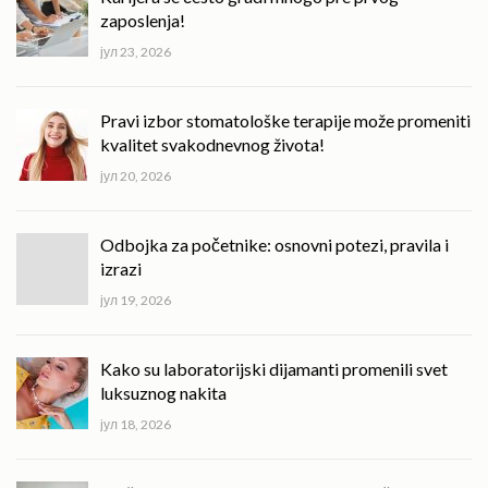
zaposlenja!
јул 23, 2026
Pravi izbor stomatološke terapije može promeniti
kvalitet svakodnevnog života!
јул 20, 2026
Odbojka za početnike: osnovni potezi, pravila i
izrazi
јул 19, 2026
Kako su laboratorijski dijamanti promenili svet
luksuznog nakita
јул 18, 2026