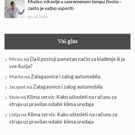
Muško zdravlje u savremenom tempu života –
zašto je važno usporiti
јул 16, 2026
Vaš glas
Da li postoji pametan način za klađenje ili je
Micko
на
sve iluzija?
Zalagaonice i zalog automobila
Marko
на
Zalagaonice i zalog automobila
Jacquot
на
Klima servis: Kako uštedeti na računu za
Stole
на
struju uz pravilan odabir klima uređaja
Klima servis: Kako uštedeti na računu za
Lidija
на
struju uz pravilan odabir klima uređaja