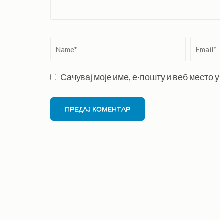
Name
*
Email
*
Сачувај моје име, е-пошту и веб место