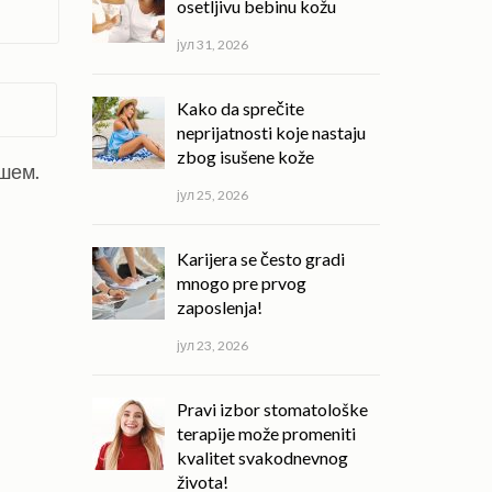
osetljivu bebinu kožu
јул 31, 2026
Kako da sprečite
neprijatnosti koje nastaju
zbog isušene kože
ишем.
јул 25, 2026
Karijera se često gradi
mnogo pre prvog
zaposlenja!
јул 23, 2026
Pravi izbor stomatološke
terapije može promeniti
kvalitet svakodnevnog
života!