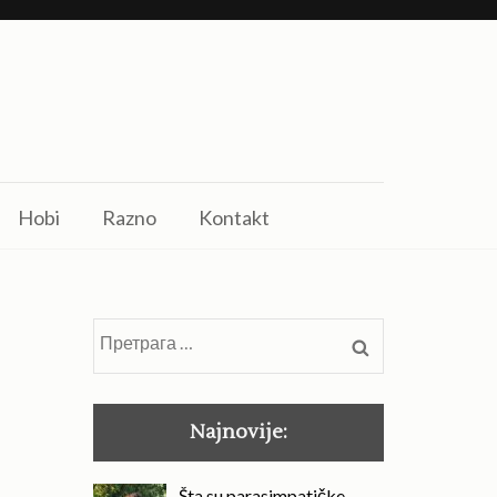
Hobi
Razno
Kontakt
Претрага
за:
Najnovije:
Šta su parasimpatičke