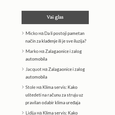
Vaš glas
Micko
на
Da li postoji pametan
način za klađenje ili je sve iluzija?
Marko
на
Zalagaonice i zalog
automobila
Jacquot
на
Zalagaonice i zalog
automobila
Stole
на
Klima servis: Kako
uštedeti na računu za struju uz
pravilan odabir klima uređaja
Lidija
на
Klima servis: Kako