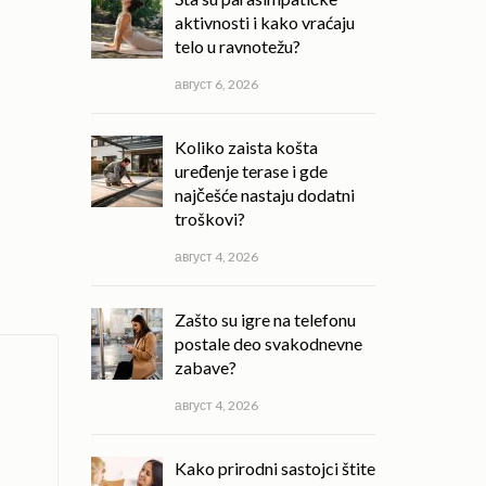
aktivnosti i kako vraćaju
telo u ravnotežu?
август 6, 2026
Koliko zaista košta
uređenje terase i gde
najčešće nastaju dodatni
troškovi?
август 4, 2026
Zašto su igre na telefonu
postale deo svakodnevne
zabave?
август 4, 2026
Kako prirodni sastojci štite