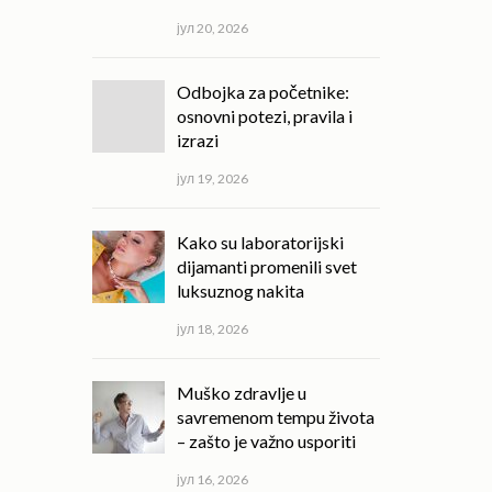
јул 20, 2026
Odbojka za početnike:
osnovni potezi, pravila i
izrazi
јул 19, 2026
Kako su laboratorijski
dijamanti promenili svet
luksuznog nakita
јул 18, 2026
Muško zdravlje u
savremenom tempu života
– zašto je važno usporiti
јул 16, 2026