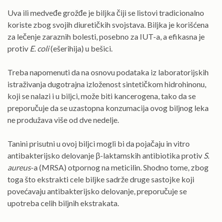
Uva ili medveđe grožđe je biljka čiji se listovi tradicionalno
koriste zbog svojih diuretičkih svojstava. Biljka je korišćena
za lečenje zaraznih bolesti, posebno za IUT-a, a efikasna je
protiv
E. coli
(ešerihija) u bešici.
Treba napomenuti da na osnovu podataka iz laboratorijskih
istraživanja dugotrajna izloženost sintetičkom hidrohinonu,
koji se nalazi i u biljci, može biti kancerogena, tako da se
preporučuje da se uzastopna konzumacija ovog biljnog leka
ne produžava više od dve nedelje.
Tanini prisutni u ovoj biljci mogli bi da pojačaju in vitro
antibakterijsko delovanje β-laktamskih antibiotika protiv
S.
aureus
-a (MRSA) otpornog na meticilin. Shodno tome, zbog
toga što ekstrakti cele biljke sadrže druge sastojke koji
povećavaju antibakterijsko delovanje, preporučuje se
upotreba celih biljnih ekstrakata.