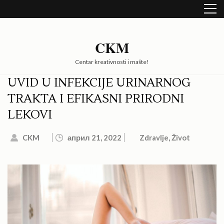
Skip
to
content
(Press
CKM
Enter)
Centar kreativnosti i mašte!
UVID U INFEKCIJE URINARNOG
TRAKTA I EFIKASNI PRIRODNI
LEKOVI
CKM
април 21, 2022
Zdravlje
,
Život