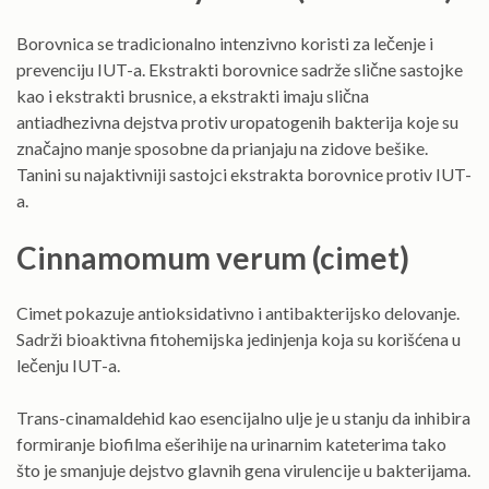
Borovnica se tradicionalno intenzivno koristi za lečenje i
prevenciju IUT-a. Ekstrakti borovnice sadrže slične sastojke
kao i ekstrakti brusnice, a ekstrakti imaju slična
antiadhezivna dejstva protiv uropatogenih bakterija koje su
značajno manje sposobne da prianjaju na zidove bešike.
Tanini su najaktivniji sastojci ekstrakta borovnice protiv IUT-
a.
Cinnamomum verum (cimet)
Cimet pokazuje antioksidativno i antibakterijsko delovanje.
Sadrži bioaktivna fitohemijska jedinjenja koja su korišćena u
lečenju IUT-a.
Trans-cinamaldehid kao esencijalno ulje je u stanju da inhibira
formiranje biofilma ešerihije na urinarnim kateterima tako
što je smanjuje dejstvo glavnih gena virulencije u bakterijama.