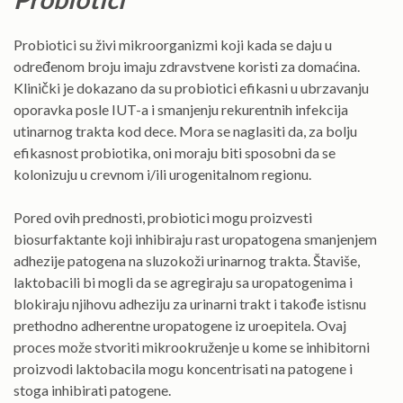
Probiotici su živi mikroorganizmi koji kada se daju u
određenom broju imaju zdravstvene koristi za domaćina.
Klinički je dokazano da su probiotici efikasni u ubrzavanju
oporavka posle IUT-a i smanjenju rekurentnih infekcija
utinarnog trakta kod dece. Mora se naglasiti da, za bolju
efikasnost probiotika, oni moraju biti sposobni da se
kolonizuju u crevnom i/ili urogenitalnom regionu.
Pored ovih prednosti, probiotici mogu proizvesti
biosurfaktante koji inhibiraju rast uropatogena smanjenjem
adhezije patogena na sluzokoži urinarnog trakta. Štaviše,
laktobacili bi mogli da se agregiraju sa uropatogenima i
blokiraju njihovu adheziju za urinarni trakt i takođe istisnu
prethodno adherentne uropatogene iz uroepitela. Ovaj
proces može stvoriti mikrookruženje u kome se inhibitorni
proizvodi laktobacila mogu koncentrisati na patogene i
stoga inhibirati patogene.