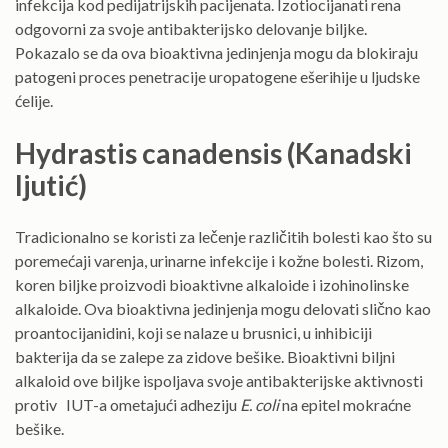
infekcija kod pedijatrijskih pacijenata. Izotiocijanati rena
odgovorni za svoje antibakterijsko delovanje biljke.
Pokazalo se da ova bioaktivna jedinjenja mogu da blokiraju
patogeni proces penetracije uropatogene ešerihije u ljudske
ćelije.
Hydrastis canadensis (Kanadski
ljutić)
Tradicionalno se koristi za lečenje različitih bolesti kao što su
poremećaji varenja, urinarne infekcije i kožne bolesti. Rizom,
koren biljke proizvodi bioaktivne alkaloide i izohinolinske
alkaloide. Ova bioaktivna jedinjenja mogu delovati slično kao
proantocijanidini, koji se nalaze u brusnici, u inhibiciji
bakterija da se zalepe za zidove bešike. Bioaktivni biljni
alkaloid ove biljke ispoljava svoje antibakterijske aktivnosti
protiv IUT-a ometajući adheziju
E. coli
na epitel mokraćne
bešike.