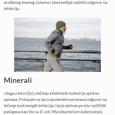
urođenog imunog sistema i obezbeđuje zaštitni odgovor na
infekciju.
Minerali
Uloga cinka (Zn) u lečenju infektivnih bolesti je opširno
opisana. Pokazalo se da ovaj element povećava odgovor na
lečenje kod mnogih infekcija i da je aktivan protiv različitih
patogena kao što su
E. coli, Mycobacterium tuberculosis,