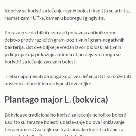
Kopriva se koristi za lečenje raznih bolesti kao što su artritis,
reumatizam, IUT-a, kamen u bubregu i gingivitis.
Pokazalo se da biljni ekstrakti pokazuju antimikrobno
dejstvo protiv različitih gram-pozitivnih i gram-negativnih
bakterija. List ove biljke je vredan izvor biološki aktivnih
jedinjenja koja pokazuju antimikrobno dejstvo i mogu se
koristiti za lečenje zaraznih bolesti.
Treba napomenuti da uloga koprive u lečenju IUT-a može biti
posledica diuretičkih aktivnosti ove biljke.
Plantago major L. (bokvica)
Bokvica se tradicionalno koristi za lečenje nekoliko bolesti
kao što su zarazne bolesti, ublažavanje bolova i snižavanje
temperature. Ova biljka se tradicionalno koristi u Iranu za