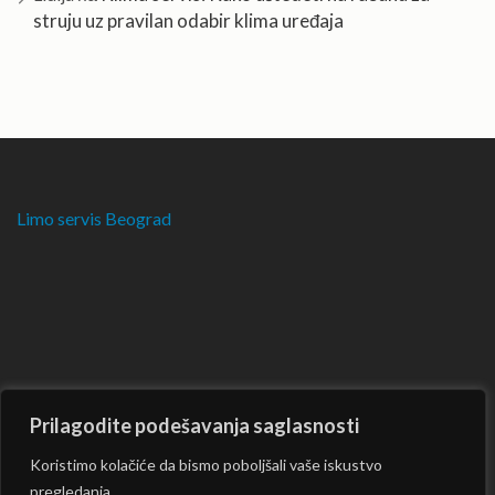
struju uz pravilan odabir klima uređaja
Limo servis Beograd
Prilagodite podešavanja saglasnosti
Koristimo kolačiće da bismo poboljšali vaše iskustvo
pregledanja,