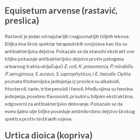
Equisetum arvense (rastavić,
preslica)
Rastavić je jedan od najstarijih i najpoznatijih biljnih lekova.
Biljka ima širok spektar terapeutskih svojstava kao što su
antibakterijska dejstva. Pokazalo se da etanolni ekstrakt ove
biljke pokazuje antibakterijsko dejstvo protiv patogena
urinarnog trakta uključujući
E. coli, K. pneumonia, P. mirabilis,
P. aeruginosa, S. aureus, S. saprophyticus,
i
E. faecalis
. Opšta
poznata fitohemijska jedinjenja iz preslice su alkaloidi,
fitosteroli, tanin, triterpenoidi i fenoli. Među njima su fenolna
jedinjenja, posebno flavonoidi, prisutni u biljnim ekstraktima,
odgovorni za antibakterijsko delovanje. Pokazalo se da
esencijalno ulje biljke poseduje antimikrobno dejstvo širokog
spektra protiv testiranih sojeva.
Urtica dioica (kopriva)