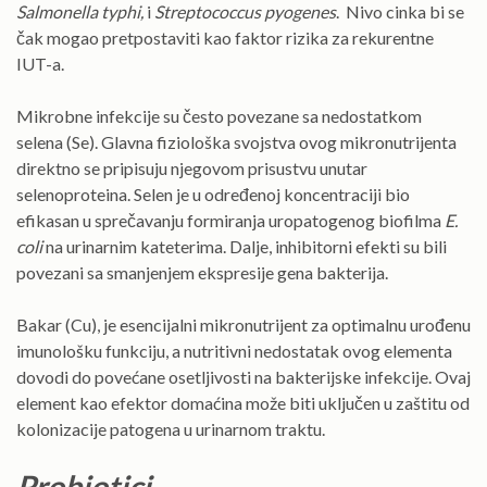
Salmonella typhi,
i
Streptococcus pyogenes
. Nivo cinka bi se
čak mogao pretpostaviti kao faktor rizika za rekurentne
IUT-a.
Mikrobne infekcije su često povezane sa nedostatkom
selena (Se). Glavna fiziološka svojstva ovog mikronutrijenta
direktno se pripisuju njegovom prisustvu unutar
selenoproteina. Selen je u određenoj koncentraciji bio
efikasan u sprečavanju formiranja uropatogenog biofilma
E.
coli
na urinarnim kateterima. Dalje, inhibitorni efekti su bili
povezani sa smanjenjem ekspresije gena bakterija.
Bakar (Cu), je esencijalni mikronutrijent za optimalnu urođenu
imunološku funkciju, a nutritivni nedostatak ovog elementa
dovodi do povećane osetljivosti na bakterijske infekcije. Ovaj
element kao efektor domaćina može biti uključen u zaštitu od
kolonizacije patogena u urinarnom traktu.
Probiotici