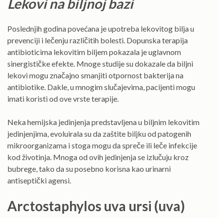
Lekovi na biljnoj bazi
Poslednjih godina povećana je upotreba lekovitog bilja u
prevenciji i lečenju različitih bolesti. Dopunska terapija
antibioticima lekovitim biljem pokazala je uglavnom
sinergističke efekte. Mnoge studije su dokazale da biljni
lekovi mogu značajno smanjiti otpornost bakterija na
antibiotike. Dakle, u mnogim slučajevima, pacijenti mogu
imati koristi od ove vrste terapije.
Neka hemijska jedinjenja predstavljena u biljnim lekovitim
jedinjenjima, evoluirala su da zaštite biljku od patogenih
mikroorganizama i stoga mogu da spreče ili leče infekcije
kod životinja. Mnoga od ovih jedinjenja se izlučuju kroz
bubrege, tako da su posebno korisna kao urinarni
antiseptički agensi.
Arctostaphylos uva ursi (uva)