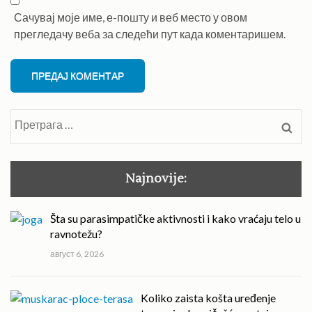
Сачувај моје име, е-пошту и веб место у овом
прегледачу веба за следећи пут када коментаришем.
Претрага
за:
Najnovije:
Šta su parasimpatičke aktivnosti i kako vraćaju telo u
ravnotežu?
август 6, 2026
Koliko zaista košta uređenje