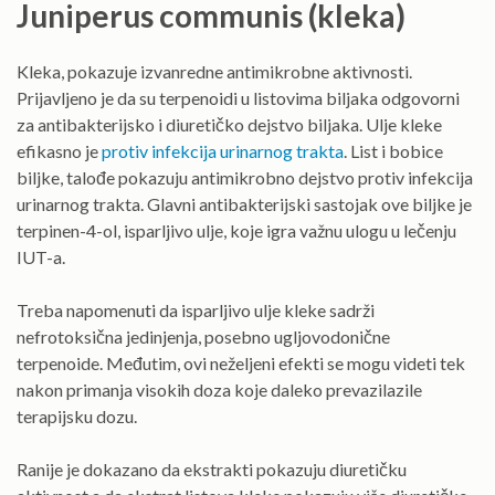
Juniperus communis (kleka)
Kleka, pokazuje izvanredne antimikrobne aktivnosti.
Prijavljeno je da su terpenoidi u listovima biljaka odgovorni
za antibakterijsko i diuretičko dejstvo biljaka. Ulje kleke
efikasno je
protiv infekcija urinarnog trakta
. List i bobice
biljke, talođe pokazuju antimikrobno dejstvo protiv infekcija
urinarnog trakta. Glavni antibakterijski sastojak ove biljke je
terpinen-4-ol, isparljivo ulje, koje igra važnu ulogu u lečenju
IUT-a.
Treba napomenuti da isparljivo ulje kleke sadrži
nefrotoksična jedinjenja, posebno ugljovodonične
terpenoide. Međutim, ovi neželjeni efekti se mogu videti tek
nakon primanja visokih doza koje daleko prevazilazile
terapijsku dozu.
Ranije je dokazano da ekstrakti pokazuju diuretičku