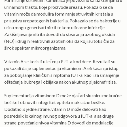
Formiranje struvitnih kamenaca je povezano sa bakterijama u
urinarnom traktu, koje proizvode ureazu. Pokazalo se da
vitamin može da modulira formiranje struvitnih kristala u
prisustvu uropatogenih bakterija. Pokazalo se da bakterije u
urinu mogu generisati nitrit tokom utinarne infekcije.
Zakišeljavanje nitrita dovodi do stvaranja azotnog oksida
(NO) i drugih reaktivnih azotnih oksida koji su toksični za
širok spektar mikroorganizama.
Vitamin A se koristi u lečenju IUT-a kod dece. Rezultati su
pokazali da je suplementacija vitaminom A efikasan pristup
za poboljšanje kliničkih simptoma IUT-a, kao i za smanjenje
oštećenja bubrega i ožiljaka nakon akutnog pijelonefritisa.
Suplementacija vitaminom D može ojačati sluznicu mokraćne
bešike i obnoviti integritet epitela mokraćne bešike.
Dodatno, s jedne strane, vitamin D može delovati kao
posrednik lokalnog imunog odgovora u IUT-a, a sa druge
strane, povećanje nivoa vitamina D dovodi do modulacije