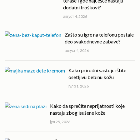
terase i gde najčešće nastaju
dodatni troškovi?
август 4, 2026
Zašto su igre na telefonu postale
deo svakodnevne zabave?
август 4, 2026
Kako prirodni sastojci štite
osetljivu bebinu kožu
јул 31, 2026
Kako da sprečite neprijatnosti koje
nastaju zbog isušene kože
јул 25, 2026