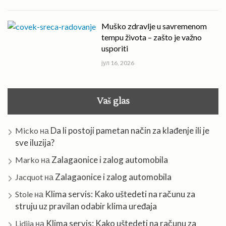
Muško zdravlje u savremenom
tempu života – zašto je važno
usporiti
јул 16, 2026
Vaš glas
Da li postoji pametan način za klađenje ili je
Micko
на
sve iluzija?
Zalagaonice i zalog automobila
Marko
на
Zalagaonice i zalog automobila
Jacquot
на
Klima servis: Kako uštedeti na računu za
Stole
на
struju uz pravilan odabir klima uređaja
Klima servis: Kako uštedeti na računu za
Lidija
на