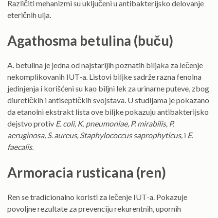
Različiti mehanizmi su uključeni u antibakterijsko delovanje
eteričnih ulja.
Agathosma betulina (buču)
A. betulina je jedna od najstarijih poznatih biljaka za lečenje
nekomplikovanih IUT-a. Listovi biljke sadrže razna fenolna
jedinjenja i korišćeni su kao biljni lek za urinarne puteve, zbog
diuretičkih i antiseptičkih svojstava. U studijama je pokazano
da etanolni ekstrakt lista ove biljke pokazuju antibakterijsko
dejstvo protiv
E. coli, K. pneumoniae, P. mirabilis, P.
aeruginosa, S. aureus, Staphylococcus saprophyticus,
i
E.
faecalis
.
Armoracia rusticana (ren)
Ren se tradicionalno koristi za lečenje IUT-a. Pokazuje
povoljne rezultate za prevenciju rekurentnih, upornih