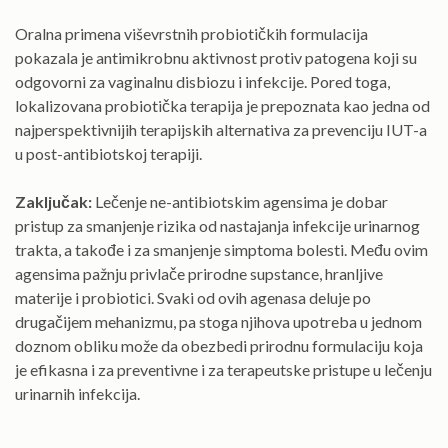
Oralna primena viševrstnih probiotičkih formulacija
pokazala je antimikrobnu aktivnost protiv patogena koji su
odgovorni za vaginalnu disbiozu i infekcije. Pored toga,
lokalizovana probiotička terapija je prepoznata kao jedna od
najperspektivnijih terapijskih alternativa za prevenciju IUT-a
u post-antibiotskoj terapiji.
Zaključak:
Lečenje ne-antibiotskim agensima je dobar
pristup za smanjenje rizika od nastajanja infekcije urinarnog
trakta, a takođe i za smanjenje simptoma bolesti. Među ovim
agensima pažnju privlače prirodne supstance, hranljive
materije i probiotici. Svaki od ovih agenasa deluje po
drugačijem mehanizmu, pa stoga njihova upotreba u jednom
doznom obliku može da obezbedi prirodnu formulaciju koja
je efikasna i za preventivne i za terapeutske pristupe u lečenju
urinarnih infekcija.