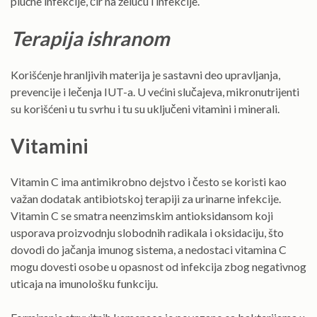
plućne infekcije, čir na želucu i infekcije.
Terapija ishranom
Korišćenje hranljivih materija je sastavni deo upravljanja,
prevencije i lečenja IUT-a. U većini slučajeva, mikronutrijenti
su korišćeni u tu svrhu i tu su uključeni vitamini i minerali.
Vitamini
Vitamin C ima antimikrobno dejstvo i često se koristi kao
važan dodatak antibiotskoj terapiji za urinarne infekcije.
Vitamin C se smatra neenzimskim antioksidansom koji
usporava proizvodnju slobodnih radikala i oksidaciju, što
dovodi do jačanja imunog sistema, a nedostaci vitamina C
mogu dovesti osobe u opasnost od infekcija zbog negativnog
uticaja na imunološku funkciju.