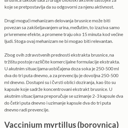
koje se pretpostavlja da su odgovorni za njenu aktivnost.
Drugi mogući mehanizam delovanja brusnice može biti
povezan sa zakišeljavanjem urina, međutim, to izaziva samo
privremene efekte, a promene traju oko 15 minuta kod većine
ljudi. Stoga ovaj mehanizam ne bi mogao biti relevantan.
Zbog ovih zdravstvenih prednosti ekstrakta brusnice, na
tržištu postoje različite komercijalne formulacije ekstrakta.
U akutnim situacijama uobičajena doza soka je 250-500 ml
dva do tri puta dnevno, a za prevenciju je dovoljna 250-500
ml dnevno. Dostupni su i čvrsti oblici doziranja, kao što su
kapsule koje sadrže koncentrovani ekstrakt brusnice. U
akutnim situacijama preporučuje se uzimanje 2-3 kapsule dva
do četiri puta dnevno i uzimanje kapsule dva do tri puta
dnevno radi prevencije.
Vaccinium myrtillus (borovnica)