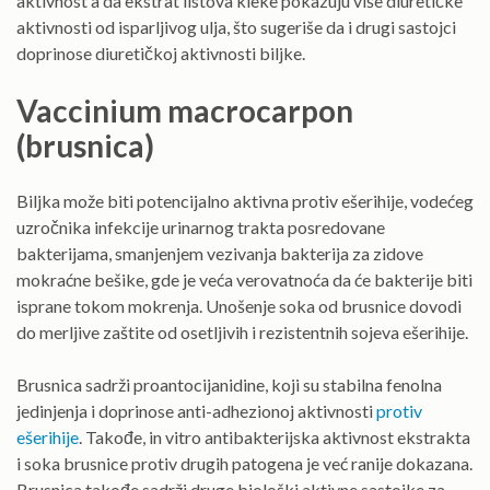
aktivnost a da ekstrat listova kleke pokazuju više diuretičke
aktivnosti od isparljivog ulja, što sugeriše da i drugi sastojci
doprinose diuretičkoj aktivnosti biljke.
Vaccinium macrocarpon
(brusnica)
Biljka može biti potencijalno aktivna protiv ešerihije, vodećeg
uzročnika infekcije urinarnog trakta posredovane
bakterijama, smanjenjem vezivanja bakterija za zidove
mokraćne bešike, gde je veća verovatnoća da će bakterije biti
isprane tokom mokrenja. Unošenje soka od brusnice dovodi
do merljive zaštite od osetljivih i rezistentnih sojeva ešerihije.
Brusnica sadrži proantocijanidine, koji su stabilna fenolna
jedinjenja i doprinose anti-adhezionoj aktivnosti
protiv
ešerihije
. Takođe, in vitro antibakterijska aktivnost ekstrakta
i soka brusnice protiv drugih patogena je već ranije dokazana.
Brusnica takođe sadrži druge biološki aktivne sastojke za