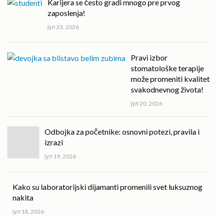
Karijera se često gradi mnogo pre prvog
zaposlenja!
јул 23, 2026
Pravi izbor
stomatološke terapije
može promeniti kvalitet
svakodnevnog života!
јул 20, 2026
Odbojka za početnike: osnovni potezi, pravila i
izrazi
јул 19, 2026
Kako su laboratorijski dijamanti promenili svet luksuznog
nakita
јул 18, 2026