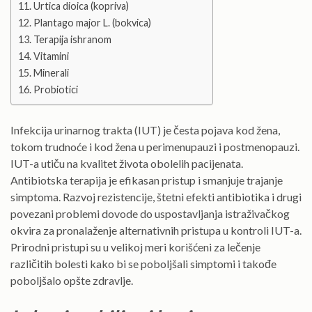
Urtica dioica (kopriva)
Plantago major L. (bokvica)
Terapija ishranom
Vitamini
Minerali
Probiotici
Infekcija urinarnog trakta (IUT) je česta pojava kod žena,
tokom trudnoće i kod žena u perimenupauzi i postmenopauzi.
IUT-a utiču na kvalitet života obolelih pacijenata.
Antibiotska terapija je efikasan pristup i smanjuje trajanje
simptoma. Razvoj rezistencije, štetni efekti antibiotika i drugi
povezani problemi dovode do uspostavljanja istraživačkog
okvira za pronalaženje alternativnih pristupa u kontroli IUT-a.
Prirodni pristupi su u velikoj meri korišćeni za lečenje
različitih bolesti kako bi se poboljšali simptomi i takođe
poboljšalo opšte zdravlje.