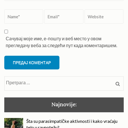
Name
*
Email
*
Website
Сачувај моје име, е-пошту и веб место у овом
прегледачу веба за следећи пут када коментаришем.
Претрага
за:
Najnovije:
Šta su parasimpatičke aktivnosti i kako vraćaju
telo u ravnotežu?