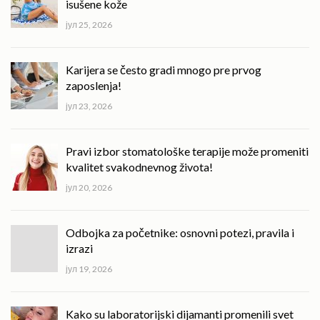
isušene kože
јул 25, 2026
Karijera se često gradi mnogo pre prvog
zaposlenja!
јул 23, 2026
Pravi izbor stomatološke terapije može promeniti
kvalitet svakodnevnog života!
јул 20, 2026
Odbojka za početnike: osnovni potezi, pravila i
izrazi
јул 19, 2026
Kako su laboratorijski dijamanti promenili svet