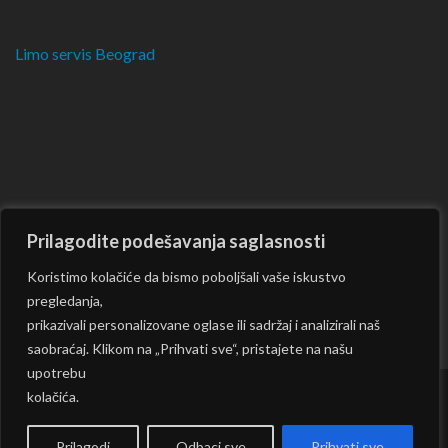
Limo servis Beograd
Prilagodite podešavanja saglasnosti
Koristimo kolačiće da bismo poboljšali vaše iskustvo
pregledanja,
prikazivali personalizovane oglase ili sadržaj i analizirali naš
saobraćaj. Klikom na „Prihvati sve“, pristajete na našu
upotrebu
kolačića.
Copyright © 2026
CKM
| Rara Journal by:
Rara Theme
|
Powered by:
WordPress
|
Prilagodi
Odbaci sve
Prihvati sve