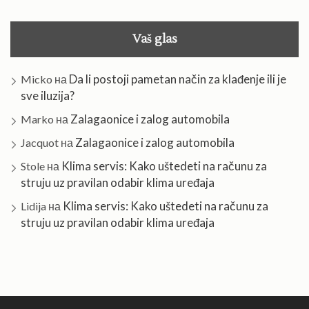
Vaš glas
Da li postoji pametan način za klađenje ili je
Micko
на
sve iluzija?
Zalagaonice i zalog automobila
Marko
на
Zalagaonice i zalog automobila
Jacquot
на
Klima servis: Kako uštedeti na računu za
Stole
на
struju uz pravilan odabir klima uređaja
Klima servis: Kako uštedeti na računu za
Lidija
на
struju uz pravilan odabir klima uređaja