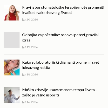
Pravi izbor stomatološke terapije može promeniti
kvalitet svakodnevnog života!
јул 20, 2026
Odbojka za početnike: osnovni potezi, pravila i
izrazi
јул 19, 2026
Kako su laboratorijski dijamanti promenili svet
luksuznog nakita
јул 18, 2026
Muško zdravlje u savremenom tempu života –
zašto je važno usporiti
јул 16, 2026