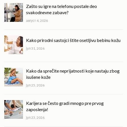
Zašto su igre na telefonu postale deo
svakodnevne zabave?
август 4, 2026
Kako prirodni sastojci štite osetljivu bebinu kožu
јул 31, 2026
Kako da sprečite neprijatnosti koje nastaju zbog
isušene kože
јул 25, 2026
Karijera se često gradi mnogo pre prvog
zaposlenja!
јул 23, 2026