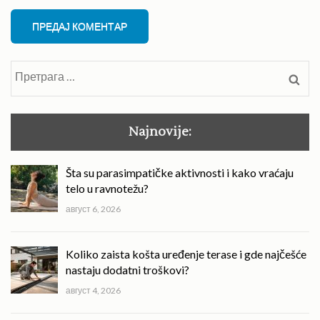
Претрага
за:
Najnovije:
Šta su parasimpatičke aktivnosti i kako vraćaju
telo u ravnotežu?
август 6, 2026
Koliko zaista košta uređenje terase i gde najčešće
nastaju dodatni troškovi?
август 4, 2026