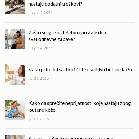
nastaju dodatni troškovi?
август 4, 2026
Zašto su igre na telefonu postale deo
svakodnevne zabave?
август 4, 2026
Kako prirodni sastojci štite osetljivu bebinu kožu
јул 31, 2026
Kako da sprečite neprijatnosti koje nastaju zbog
isušene kože
јул 25, 2026
Karijera se često gradi mnogo pre prvog