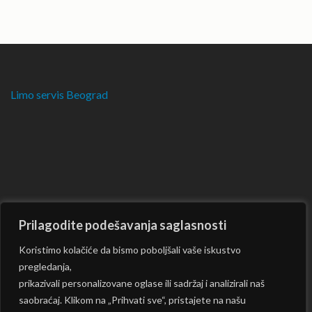
Limo servis Beograd
Prilagodite podešavanja saglasnosti
Koristimo kolačiće da bismo poboljšali vaše iskustvo
pregledanja,
prikazivali personalizovane oglase ili sadržaj i analizirali naš
saobraćaj. Klikom na „Prihvati sve“, pristajete na našu