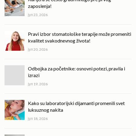
zaposlenja!
јул 23, 2026
Pravi izbor stomatološke terapije može promeniti
kvalitet svakodnevnog života!
јул 20, 2026
Odbojka za početnike: osnovni potezi, pravila i
izrazi
јул 19, 2026
Kako su laboratorijski dijamanti promenili svet
luksuznog nakita
јул 18, 2026