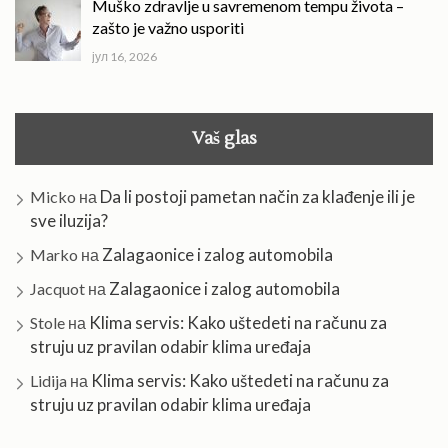
Muško zdravlje u savremenom tempu života –
zašto je važno usporiti
јул 16, 2026
Vaš glas
Da li postoji pametan način za klađenje ili je
Micko
на
sve iluzija?
Zalagaonice i zalog automobila
Marko
на
Zalagaonice i zalog automobila
Jacquot
на
Klima servis: Kako uštedeti na računu za
Stole
на
struju uz pravilan odabir klima uređaja
Klima servis: Kako uštedeti na računu za
Lidija
на
struju uz pravilan odabir klima uređaja