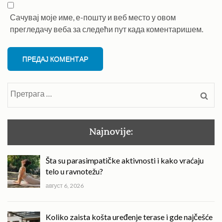
Сачувај моје име, е-пошту и веб место у овом
прегледачу веба за следећи пут када коментаришем.
Претрага
за:
Najnovije:
Šta su parasimpatičke aktivnosti i kako vraćaju
telo u ravnotežu?
август 6, 2026
Koliko zaista košta uređenje terase i gde najčešće