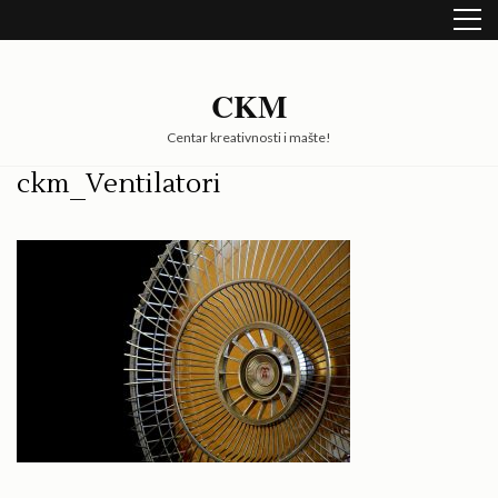
Skip
to
content
(Press
CKM
Enter)
Centar kreativnosti i mašte!
ckm_Ventilatori