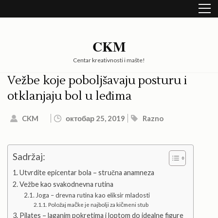
Skip
to
content
(Press
CKM
Enter)
Centar kreativnosti i mašte!
Vežbe koje poboljšavaju posturu i
otklanjaju bol u leđima
CKM
октобар 25, 2019
Razno
Sadržaj:
Utvrdite epicentar bola – stručna anamneza
Vežbe kao svakodnevna rutina
Joga – drevna rutina kao eliksir mladosti
Položaj mačke je najbolji za kičmeni stub
Pilates – laganim pokretima i loptom do idealne figure