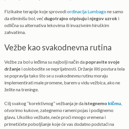
Fizikalne terapije koje sprovodi
ordinacija Lumbago
ne samo
da eliminišu bol, već
dugotrajno otpisuju i njegov uzrok
i
odlična su alternativa lekovima ili invazivnim hiruškim
zahvatima.
Vežbe kao svakodnevna rutina
Vežbe za bol u leđima su najbolji način da
popravite svoje
držanje
i oslobodite se neprijatnosti. Držanje iliti postura tela
se popravlja tako što se u svakodnevnu rutinu moraju
implementirati male promene, barem u vidu vežbica, ako ne
želite na treninge.
Cilj svakog “korektivnog” vežbanja je da
istegnemo
kičmu
,
otvorimo kukove, zategnemo rameni pojas i podignemo
glavu. Ukoliko vežbate, neće proći mnogo vremena i
primetićete poboljšanje koje će vas dodatno podstaći na