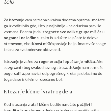
telo
Za istezanje vam ne treba nikakva dodatna oprema i možete
ga izvoditi bilo gde, i što je najbitnije – ne oduzima previše
vremena. Poenta je da
istegnete sve velike grupe mišića u
nogama i na leđima
i tako ih izdužite i ojačate te delove.
Vremenom, elastičnost mišića postaje bolja, imate više snage
i elana za svakodnevne aktivnosti.
Istezanje je važno za
regeneraciju i opuštanje mišića
. Ako
su zgrčeni zbog svakodnevnog stresa, držanje nam se može
pogoršatii a, po navici, od pogrešnog kretanja dolazimo do
toga da se iskrivimo i osećamo bol.
Istezanje kičme i vratnog dela
Kod istezanja vrata i kičme budite naročito
pažljivi i
izvodite ih postepeno
. Jedna od najednostavnijih vežbi