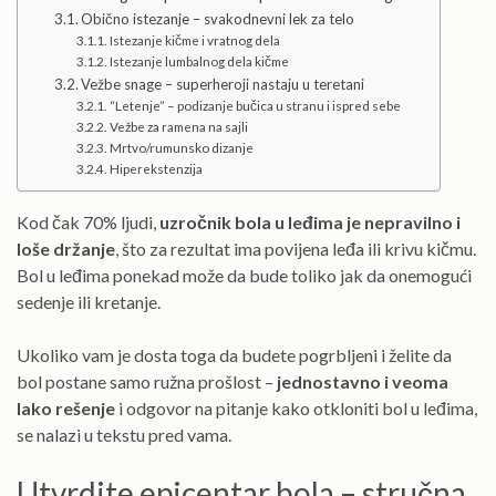
Obično istezanje – svakodnevni lek za telo
Istezanje kičme i vratnog dela
Istezanje lumbalnog dela kičme
Vežbe snage – superheroji nastaju u teretani
“Letenje” – podizanje bučica u stranu i ispred sebe
Vežbe za ramena na sajli
Mrtvo/rumunsko dizanje
Hiperekstenzija
Kod čak 70% ljudi,
uzročnik bola u leđima je nepravilno i
loše držanje
, što za rezultat ima povijena leđa ili krivu kičmu.
Bol u leđima ponekad može da bude toliko jak da onemogući
sedenje ili kretanje.
Ukoliko vam je dosta toga da budete pogrbljeni i želite da
bol postane samo ružna prošlost –
jednostavno i veoma
lako rešenje
i odgovor na pitanje kako otkloniti bol u leđima,
se nalazi u tekstu pred vama.
Utvrdite epicentar bola – stručna