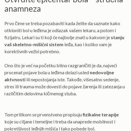
anamneza
Prvo čime se treba pozabaviti kada želite da saznate kako
otkloniti bol u leđima je odlazak vašem lekaru, a potom i
fizijatru. Lekari su ti koji će najbolje znati u kakvom je
stanju
vaš skeletno-mišićni sistem
leđa, kao i koliko vam je
korektivnih vežbi potrebno.
Ono što je već na početku bitno razgraničiti je da, najveći
procenat pojave bola u leđima dolazi usled
nedovoljne
aktvnosti
ili nepostojanja iste. Takođe, višesatno sedenje,
stres ili trauma može dovesti do pojave žarenja ili zatezanja u
različitim delovima kičmenog stuba.
Tom prilikom se prvenstveno propisuju
fizikalne terapije
koje su ciljane i temeljne i treba da unaprede mobilnost i
pokretljivost leđnjih mišića i tako pobede bol.