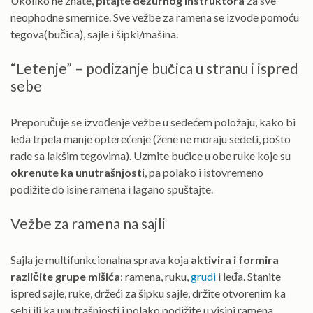
Ukoliko ne znate,
pitajte dežurnog instruktora
za sve
neophodne smernice. Sve vežbe za ramena se izvode pomoću
tegova(bučica), sajle i šipki/mašina.
“Letenje” – podizanje bučica u stranu i ispred
sebe
Preporučuje se izvođenje vežbe u sedećem položaju, kako bi
leđa trpela manje opterećenje (žene ne moraju sedeti, pošto
rade sa lakšim tegovima). Uzmite bućice u obe ruke koje su
okrenute ka unutrašnjosti
, pa polako i istovremeno
podižite do isine ramena i lagano spuštajte.
Vežbe za ramena na sajli
Sajla je multifunkcionalna sprava koja
aktivira i formira
različite grupe mišića
: ramena, ruku,
grudi
i leđa. Stanite
ispred sajle, ruke, držeći za šipku sajle, držite otvorenim ka
sebi ili ka unutrašnjosti i polako podižite u visini ramena.