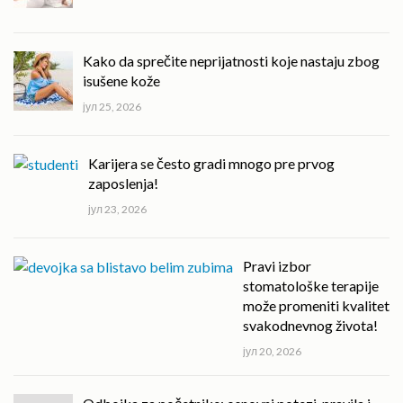
Kako da sprečite neprijatnosti koje nastaju zbog
isušene kože
јул 25, 2026
Karijera se često gradi mnogo pre prvog
zaposlenja!
јул 23, 2026
Pravi izbor
stomatološke terapije
može promeniti kvalitet
svakodnevnog života!
јул 20, 2026