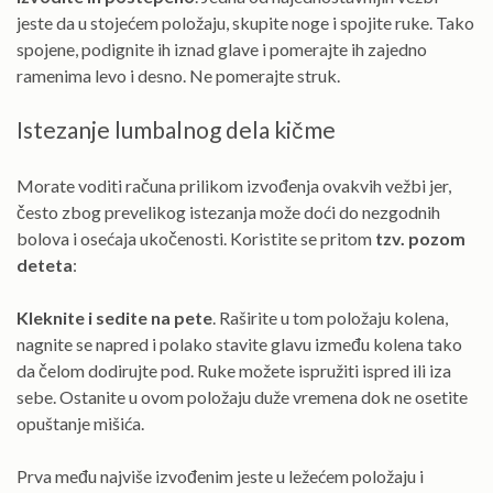
jeste da u stojećem položaju, skupite noge i spojite ruke. Tako
spojene, podignite ih iznad glave i pomerajte ih zajedno
ramenima levo i desno. Ne pomerajte struk.
Istezanje lumbalnog dela kičme
Morate voditi računa prilikom izvođenja ovakvih vežbi jer,
često zbog prevelikog istezanja može doći do nezgodnih
bolova i osećaja ukočenosti. Koristite se pritom
tzv. pozom
deteta
:
Kleknite i sedite na pete
. Raširite u tom položaju kolena,
nagnite se napred i polako stavite glavu između kolena tako
da čelom dodirujte pod. Ruke možete ispružiti ispred ili iza
sebe. Ostanite u ovom položaju duže vremena dok ne osetite
opuštanje mišića.
Prva među najviše izvođenim jeste u ležećem položaju i