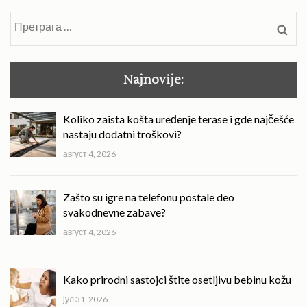
Претрага
за:
Najnovije:
Koliko zaista košta uređenje terase i gde najčešće
nastaju dodatni troškovi?
август 4, 2026
Zašto su igre na telefonu postale deo
svakodnevne zabave?
август 4, 2026
Kako prirodni sastojci štite osetljivu bebinu kožu
јул 31, 2026