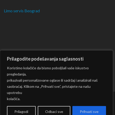
Limo servis Beograd
Prilagodite podešavanja saglasnosti
Koristimo kolačiće da bismo poboljšali vaše iskustvo
pregledanja,
prikazivali personalizovane oglase ili sadržaj i analizirali naš
saobraćaj. Klikom na „Prihvati sve“, pristajete na našu
upotrebu
kolačića.
Copyright © 2026
CKM
| Rara Journal by:
Rara Theme
|
Powered by:
WordPress
|
Prilagodi
Odbaci sve
Prihvati sve