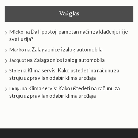
Vaš glas
Da li postoji pametan način za klađenje ili je
Micko
на
sve iluzija?
Zalagaonice i zalog automobila
Marko
на
Zalagaonice i zalog automobila
Jacquot
на
Klima servis: Kako uštedeti na računu za
Stole
на
struju uz pravilan odabir klima uređaja
Klima servis: Kako uštedeti na računu za
Lidija
на
struju uz pravilan odabir klima uređaja