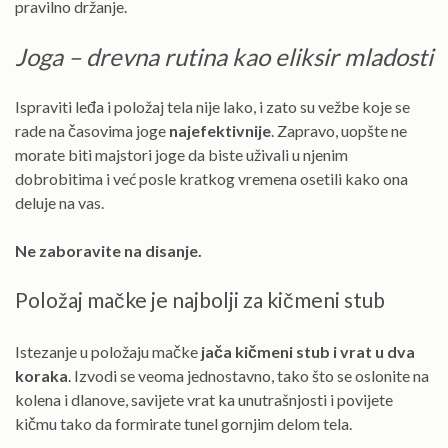
pravilno držanje.
Joga – drevna rutina kao eliksir mladosti
Ispraviti leđa i položaj tela nije lako, i zato su vežbe koje se
rade na časovima joge
najefektivnije
. Zapravo, uopšte ne
morate biti majstori joge da biste uživali u njenim
dobrobitima i već posle kratkog vremena osetili kako ona
deluje na vas.
Ne zaboravite na disanje.
Položaj mačke je najbolji za kičmeni stub
Istezanje u položaju mačke
jača kičmeni stub i vrat
u dva
koraka
. Izvodi se veoma jednostavno, tako što se oslonite na
kolena i dlanove, savijete vrat ka unutrašnjosti i povijete
kičmu tako da formirate tunel gornjim delom tela.