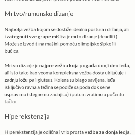
Mrtvo/rumunsko dizanje
Najbolja vežba kojom se dostiže idealna postura i držanja, ali
i
zategnuti sve grupe mišića
je mrto dizanje (deadlift).
Može se izvoditi na mašini, pomoću olimpijske šipke ili
bučica.
Mrtvo dizanje je
najpre vežba koja pogađa donji deo leđa
,
ali isto tako kao veoma kompleksna vežba dosta uključuje i
zadnju ložu, pa i gluteus. Kolena su blago savijena, leđa
isključivo ravna a težina se podiže sa poda dok se ne
uspravimo (stegnemo zadnjicu) i potom vratimo u počentu
tačku.
Hiperekstenzija
Hiperekstenzija je odlična i vrlo prosta
vežba za donja ledja
.