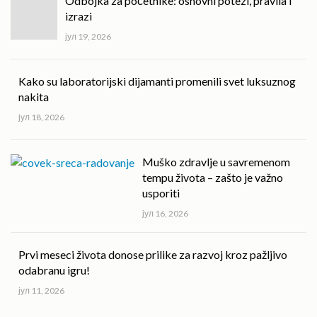
Odbojka za početnike: osnovni potezi, pravila i
izrazi
јул 19, 2026
Kako su laboratorijski dijamanti promenili svet luksuznog
nakita
јул 18, 2026
Muško zdravlje u savremenom
tempu života – zašto je važno
usporiti
јул 16, 2026
Prvi meseci života donose prilike za razvoj kroz pažljivo
odabranu igru!
јул 11, 2026