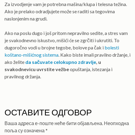
Za izvodjenje vam je potrebna mašina/klupa i telesna težina.
Ako je prelako odradjujete može se raditi sa tegovima
naslonjenim na grudi.
Ako na poslu dugo i još pritom nepravilno sedite, a stres vam
je svakodnevno iskustvo, mišići će se zgrčiti i ukrutiti. To
dugoročno vodi u brojne tegobe, bolove pa čak i
bolesti
koštano-mišićnog sistema
. Kako biste imali pravilno držanje, i
ako želite
da sačuvate celokupno zdravlje
, u
svakodnevicu uvrstite vežbe
opuštanja, istezanja i
pravilnog držanja.
ОСТАВИТЕ ОДГОВОР
Ваша адреса е-поште неће бити објављена.
Неопходна
поља су означена
*