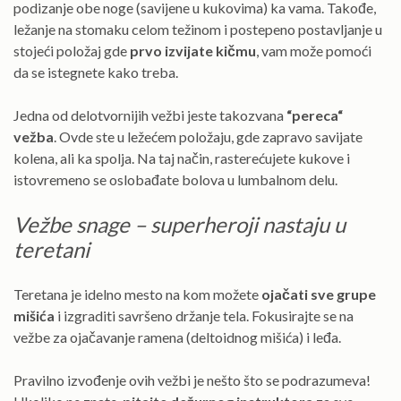
podizanje obe noge (savijene u kukovima) ka vama. Takođe,
ležanje na stomaku celom težinom i postepeno postavljanje u
stojeći položaj gde
prvo izvijate kičmu
, vam može pomoći
da se istegnete kako treba.
Jedna od delotvornijih vežbi jeste takozvana
“pereca“
vežba
. Ovde ste u ležećem položaju, gde zapravo savijate
kolena, ali ka spolja. Na taj način, rasterećujete kukove i
istovremeno se oslobađate bolova u lumbalnom delu.
Vežbe snage – superheroji nastaju u
teretani
Teretana je idelno mesto na kom možete
ojačati sve grupe
mišića
i izgraditi savršeno držanje tela. Fokusirajte se na
vežbe za ojačavanje ramena (deltoidnog mišića) i leđa.
Pravilno izvođenje ovih vežbi je nešto što se podrazumeva!