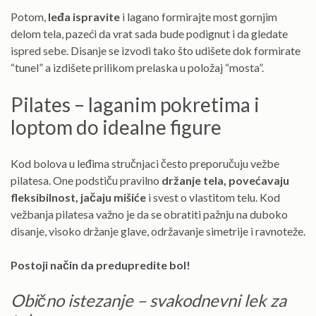
Potom,
leđa ispravite
i lagano formirajte most gornjim
delom tela, pazeći da vrat sada bude podignut i da gledate
ispred sebe. Disanje se izvodi tako što udišete dok formirate
“tunel” a izdišete prilikom prelaska u položaj “mosta”.
Pilates – laganim pokretima i
loptom do idealne figure
Kod bolova u leđima stručnjaci često preporučuju vežbe
pilatesa. One podstiču pravilno
držanje tela, povećavaju
fleksibilnost, jačaju mišiće
i svest o vlastitom telu. Kod
vežbanja pilatesa važno je da se obratiti pažnju na duboko
disanje, visoko držanje glave, održavanje simetrije i ravnoteže.
Postoji način da predupredite bol!
Obično istezanje – svakodnevni lek za