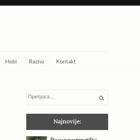
Hobi
Razno
Kontakt
Претрага
за:
Najnovije:
Šta su parasimpatičke