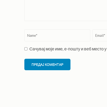
Name
*
Email
*
Сачувај моје име, е-пошту и веб место