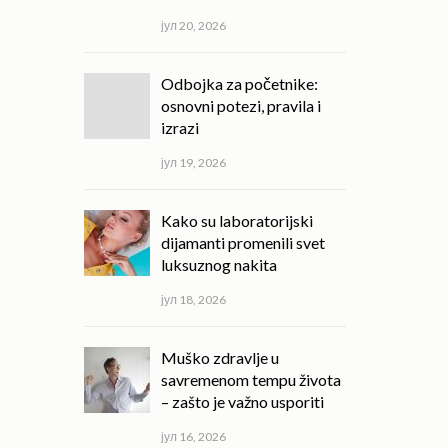
јул 20, 2026
Odbojka za početnike:
osnovni potezi, pravila i
izrazi
јул 19, 2026
Kako su laboratorijski
dijamanti promenili svet
luksuznog nakita
јул 18, 2026
Muško zdravlje u
savremenom tempu života
– zašto je važno usporiti
јул 16, 2026