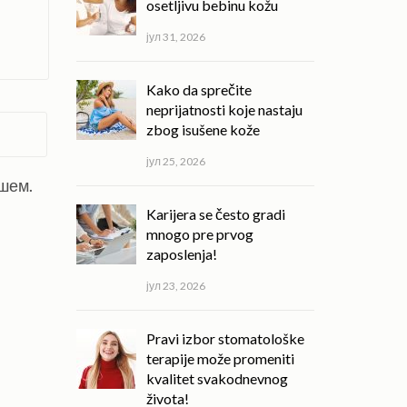
osetljivu bebinu kožu
јул 31, 2026
Kako da sprečite
neprijatnosti koje nastaju
zbog isušene kože
јул 25, 2026
ишем.
Karijera se često gradi
mnogo pre prvog
zaposlenja!
јул 23, 2026
Pravi izbor stomatološke
terapije može promeniti
kvalitet svakodnevnog
života!