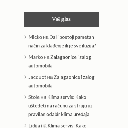
Vaš glas
Micko
на
Da li postoji pametan
način za klađenje ili je sve iluzija?
Marko
на
Zalagaonice i zalog
automobila
Jacquot
на
Zalagaonice i zalog
automobila
Stole
на
Klima servis: Kako
uštedeti na računu za struju uz
pravilan odabir klima uređaja
Lidija
на
Klima servis: Kako