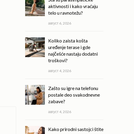
aktivnosti i kako vraćaju
telo u ravnotežu?
август 6, 2026
Koliko zaista košta
uređenje terase i gde
najčešće nastaju dodatni
troškovi?
август 4, 2026
Zašto su igre na telefonu
postale deo svakodnevne
zabave?
август 4, 2026
Kako prirodni sastojci štite