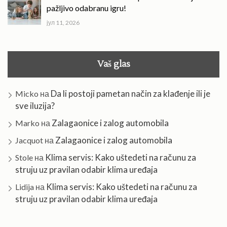
pažljivo odabranu igru!
јул 11, 2026
Vaš glas
Da li postoji pametan način za klađenje ili je
Micko
на
sve iluzija?
Zalagaonice i zalog automobila
Marko
на
Zalagaonice i zalog automobila
Jacquot
на
Klima servis: Kako uštedeti na računu za
Stole
на
struju uz pravilan odabir klima uređaja
Klima servis: Kako uštedeti na računu za
Lidija
на
struju uz pravilan odabir klima uređaja