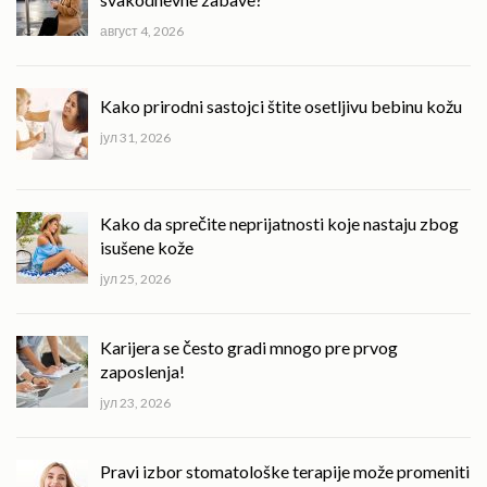
август 4, 2026
Kako prirodni sastojci štite osetljivu bebinu kožu
јул 31, 2026
Kako da sprečite neprijatnosti koje nastaju zbog
isušene kože
јул 25, 2026
Karijera se često gradi mnogo pre prvog
zaposlenja!
јул 23, 2026
Pravi izbor stomatološke terapije može promeniti