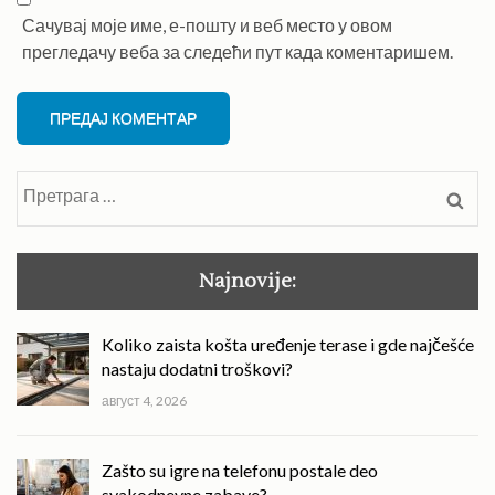
Сачувај моје име, е-пошту и веб место у овом
прегледачу веба за следећи пут када коментаришем.
Претрага
за:
Najnovije:
Koliko zaista košta uređenje terase i gde najčešće
nastaju dodatni troškovi?
август 4, 2026
Zašto su igre na telefonu postale deo
svakodnevne zabave?