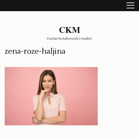
Skip
to
content
(Press
CKM
Enter)
Centar kreativnosti i mašte!
zena-roze-haljina