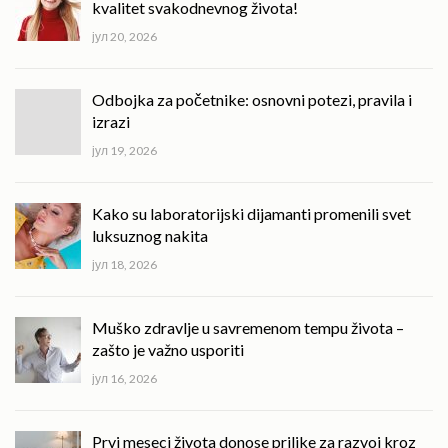
kvalitet svakodnevnog života!
јул 20, 2026
Odbojka za početnike: osnovni potezi, pravila i
izrazi
јул 19, 2026
Kako su laboratorijski dijamanti promenili svet
luksuznog nakita
јул 18, 2026
Muško zdravlje u savremenom tempu života –
zašto je važno usporiti
јул 16, 2026
Prvi meseci života donose prilike za razvoj kroz