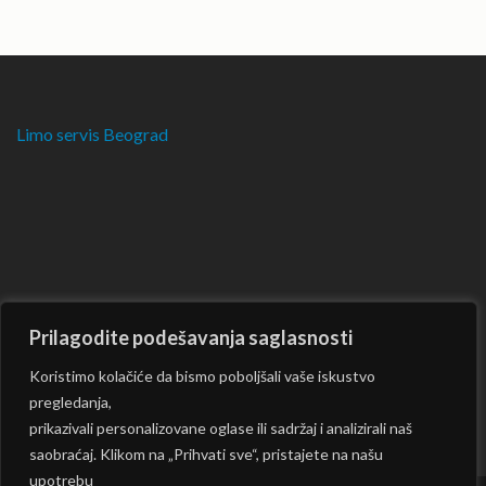
Limo servis Beograd
Prilagodite podešavanja saglasnosti
Koristimo kolačiće da bismo poboljšali vaše iskustvo
pregledanja,
prikazivali personalizovane oglase ili sadržaj i analizirali naš
saobraćaj. Klikom na „Prihvati sve“, pristajete na našu
upotrebu