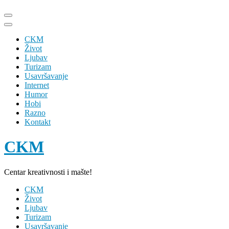
Skip
to
content
CKM
(Press
Život
Enter)
Ljubav
Turizam
Usavršavanje
Internet
Humor
Hobi
Razno
Kontakt
CKM
Centar kreativnosti i mašte!
CKM
Život
Ljubav
Turizam
Usavršavanje