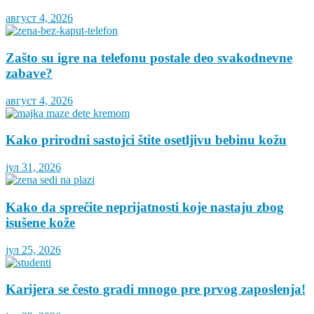
август 4, 2026
Zašto su igre na telefonu postale deo svakodnevne
zabave?
август 4, 2026
Kako prirodni sastojci štite osetljivu bebinu kožu
јул 31, 2026
Kako da sprečite neprijatnosti koje nastaju zbog
isušene kože
јул 25, 2026
Karijera se često gradi mnogo pre prvog zaposlenja!