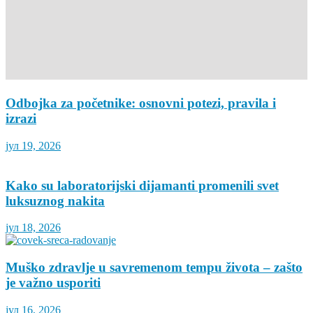
Odbojka za početnike: osnovni potezi, pravila i
izrazi
јул 19, 2026
Kako su laboratorijski dijamanti promenili svet
luksuznog nakita
јул 18, 2026
Muško zdravlje u savremenom tempu života – zašto
je važno usporiti
јул 16, 2026