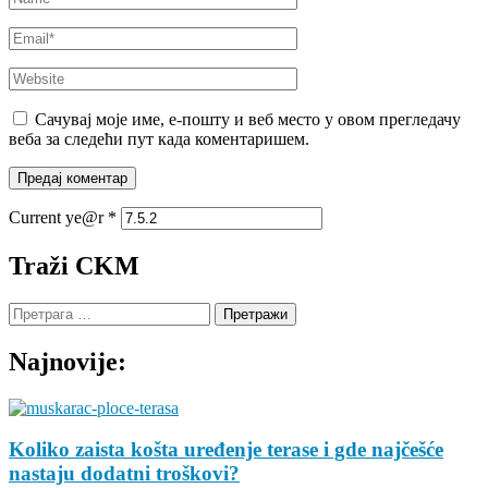
Email
*
Website
Сачувај моје име, е-пошту и веб место у овом прегледачу
веба за следећи пут када коментаришем.
Current ye@r
*
Traži CKM
Претрага
за:
Najnovije:
Koliko zaista košta uređenje terase i gde najčešće
nastaju dodatni troškovi?